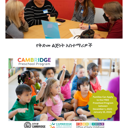
የቅድመ ልጅነት አስተማሪዎች