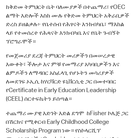
ከቅድመ ትምህርት ቤት ባለሙያዎች በተጨማሪ፣ የOEC
ልማት እድሎች እስከ ሙሉ የቅድመ ትምህርት አቅራቢዎች
ድረስ ይዘልቃሉ፦ የቤተሰብ የሕፃናት እንክብካቤ፣ ማእከል
ላይ የተመሰረተ የሕጻናት እንክብካቤ እና የቤት ጉብኝት
ፕሮግራሞች።
የመጀመሪያ ደረጃ ትምህርት መሪዎችን በመሠረታዊ
እውቀት፣ ችሎታ እና ምቹ የመማሪያ አካባቢዎችን እና
ልምዶችን ለማዳበር አስፈላጊ የሆኑትን መሳሪያዎች
ለመደገፍ ኦኢሲ ከሃርቫርድ ዩኒቨርሲቲ ጋር በመተባበር
የCertificate in Early Education Leadership
(CEEL) ሰርተፍኬትን ይሰጣል።
ተጨማሪ ሙያዊ እድገት እድል ደግሞ ከFisher ኮሌጅ ጋር
በሽርክና የሚቀርብ Early Childhood College
Scholarship Program ነው። የስኮላርሺፕ