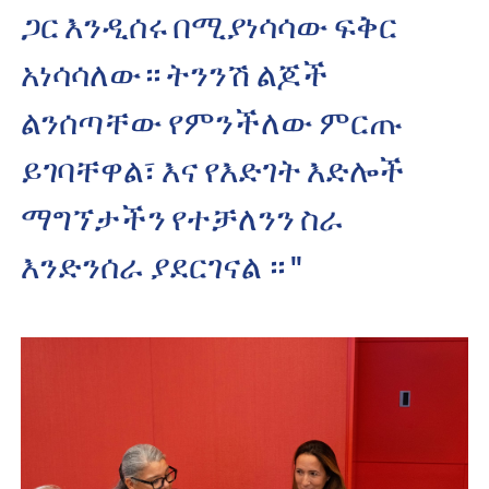
ጋር እንዲሰሩ በሚያነሳሳው ፍቅር
አነሳሳለው። ትንንሽ ልጆች
ልንሰጣቸው የምንችለው ምርጡ
ይገባቸዋል፣ እና የእድገት እድሎች
ማግኘታችን የተቻለንን ስራ
እንድንሰራ ያደርገናል ። "