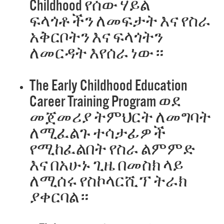
Childhood የሰው ሃይል
ፍላጎቶችን ለመፍታት እና የስራ
አቅርቦትን እና ፍላጎትን
ለመርዳት እየሰራ ነው።
The Early Childhood Education
Career Training Program ወደ
መጀመሪያ ትምህርት ለመግባት
ለሚፈልጉ ተሳታፊዎች
የሚከፈልበት የስራ ልምምድ
እና በአሁኑ ጊዜ በመስክ ላይ
ለሚሰሩ የስኮላርሺፕ ትራክ
ያቀርባል።