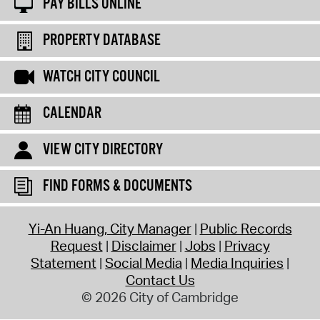
PAY BILLS ONLINE
PROPERTY DATABASE
WATCH CITY COUNCIL
CALENDAR
VIEW CITY DIRECTORY
FIND FORMS & DOCUMENTS
Yi-An Huang, City Manager
Public Records
Request
Disclaimer
Jobs
Privacy
Statement
Social Media
Media Inquiries
Contact Us
© 2026 City of Cambridge