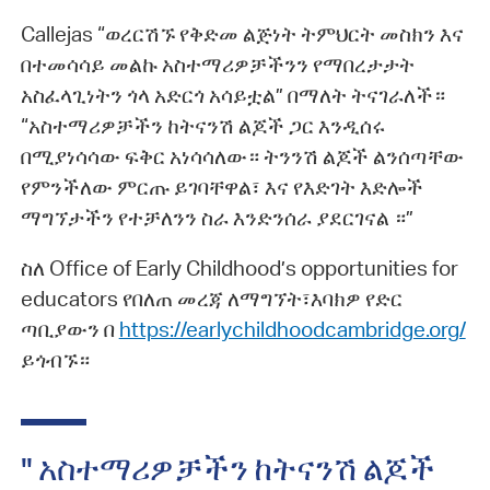
Callejas “ወረርሽኙ የቅድመ ልጅነት ትምህርት መስክን እና
በተመሳሳይ መልኩ አስተማሪዎቻችንን የማበረታታት
አስፈላጊነትን ጎላ አድርጎ አሳይቷል” በማለት ትናገራለች።
“አስተማሪዎቻችን ከትናንሽ ልጆች ጋር እንዲሰሩ
በሚያነሳሳው ፍቅር አነሳሳለው። ትንንሽ ልጆች ልንሰጣቸው
የምንችለው ምርጡ ይገባቸዋል፣ እና የእድገት እድሎች
ማግኘታችን የተቻለንን ስራ እንድንሰራ ያደርገናል ።”
ስለ Office of Early Childhood’s opportunities for
educators የበለጠ መረጃ ለማግኘት፣እባክዎ የድር
ጣቢያውን በ
https://earlychildhoodcambridge.org/
ይጎብኙ።
" አስተማሪዎቻችን ከትናንሽ ልጆች