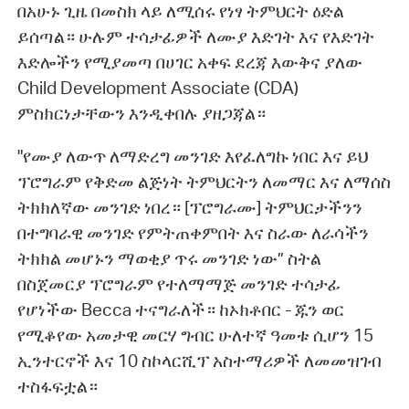
በአሁኑ ጊዜ በመስክ ላይ ለሚሰሩ የነፃ ትምህርት ዕድል
ይሰጣል። ሁሉም ተሳታፊዎች ለሙያ እድገት እና የእድገት
እድሎችን የሚያመጣ በሀገር አቀፍ ደረጃ እውቅና ያለው
Child Development Associate (CDA)
ምስክርነታቸውን እንዲቀበሉ ያዘጋጃል።
"የሙያ ለውጥ ለማድረግ መንገድ እየፈለግኩ ነበር እና ይህ
ፕሮግራም የቅድመ ልጅነት ትምህርትን ለመማር እና ለማሰስ
ትክክለኛው መንገድ ነበረ። [ፕሮግራሙ] ትምህርታችንን
በተግባራዊ መንገድ የምትጠቀምበት እና ስራው ለራሳችን
ትክክል መሆኑን ማወቂያ ጥሩ መንገድ ነው” ስትል
በስጀመርያ ፕሮግራም የተለማማጅ መንገድ ተሳታፊ
የሆነችው Becca ተናግራለች። ከኦክቶበር - ጁን ወር
የሚቆየው አመታዊ መርሃ ግብር ሁለተኛ ዓመቱ ሲሆን 15
ኢንተርኖች እና 10 ስኮላርሺፕ አስተማሪዎች ለመመዝገብ
ተስፋፍቷል።