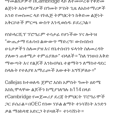
ማመልከቻዎች በCambridge ላይ ለተመሠረቱ የቅድመ
ልጅነት አስተማሪዎች በዓመት ሦስት ጊዜ ለአስተማሪዎች
አንድ የመስመር ላይ የኮሌጅ ትምህርትን ከቅድመ ልጅነት
አቅርቦቶች ምርጫ ውስጥ እንዲወስዱ ይደረጋል።
የስኮላርሺፕ ፕሮግራም ተሳታፊ የሆነችው ሃና ሎትዝ
“ውጤታማ የሐሳብ ልውውጥ ማድረግ፣ ውስብስብ
ሁኔታዎችን ስለመያዝ እና የቤተሰብን ፍላጎት ስለመረዳት
ያለውን ጠቀሜታ ተምሬያለሁ” ብላለች። "ስለ ገንዘብ እቅድ
ማውጣት እና የልጆች እንክብካቤ ተቋማትን ለማስተዳደር
ስላሉት የተለያዩ አማራጮች እውቀት አግኝቻለሁ።"
Callejas ከተወለዱ ጀምሮ እስከ አምስት ዓመት ዕድሜ
እስኪሞላቸው ልጆችን ከሚያገለግሉ ከ114 በላይ
የCambridge የመጀመሪያ ደረጃ ትምህርት ፕሮግራሞች
ጋር ይሰራል። በOEC የሰው ሃይል ልማት ተነሳሽነት አንድን
ቃል ማዕከላዊ አድርጋ ትይዛለች፦ ተነሳሽነት።