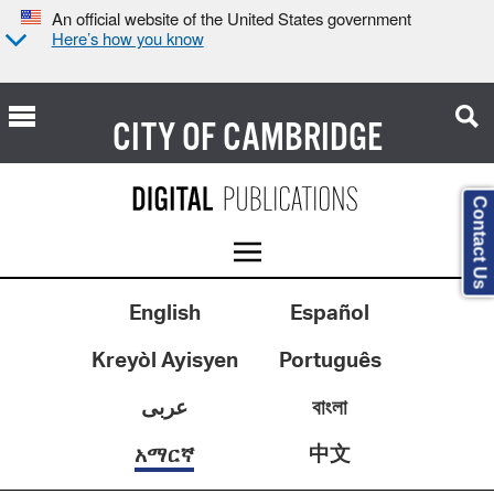
An official website of the United States government
Here’s how you know
CITY OF
CAMBRIDGE
Contact Us
English
Español
Kreyòl Ayisyen
Português
عربى
বাংলা
中文
አማርኛ