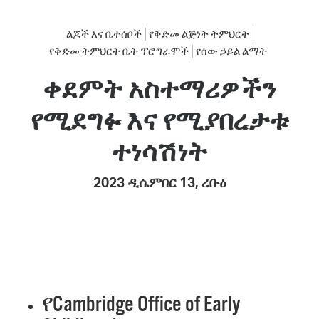
ልጆች እና ቤተሰቦች
የቅድመ ልጅነት ትምህርት
የቅድመ ትምህርት ቤት ፕሮግራሞች
የሰው ኃይል ልማት
ቀደምት አስተማሪዎችን
የሚደግፉ እና የሚያበረታቱ
ተነሳሽነት
2023 ዲሴምበር 13, ረቡዕ
የCambridge Office of Early