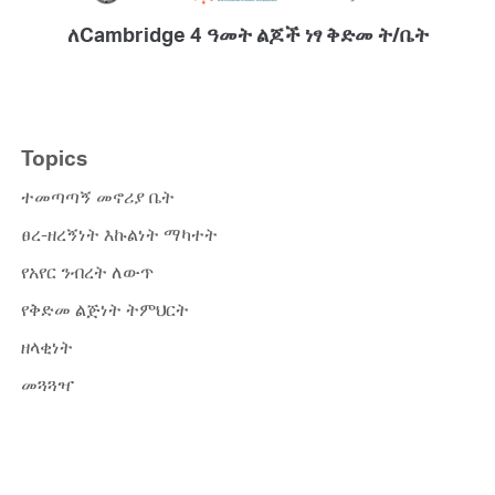
ለCambridge 4 ዓመት ልጆች ነፃ ቅድመ ት/ቤት
Topics
ተመጣጣኝ መኖሪያ ቤት
ፀረ-ዘረኝነት እኩልነት ማካተት
የአየር ንብረት ለውጥ
የቅድመ ልጅነት ትምህርት
ዘላቂነት
መጓጓዣ