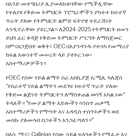
በአንድ መተግበሪያ ሊያመለክቱባቸው የሚችሏቸው
የተለያዩ የቅድመ ትምህርት ፕሮግራሞችን ያካተተ ከፍተኛ
ጥራት ያለው የትምህርት ልምድ ፍትሃዊ ተደራሽነት
እንዲኖራቸው ያደርጋል። ለ2024-2025 የትምህርት ዘመን
ይህን ፈር ቀዳጅ የቅድመ ትምህርት ሥርዓት ለማስጀመር
በምናዘጋጅበት ወቅት፣ OEC በእያንዳንዱ የተሳካ የመማሪያ
ክፍል እውነተኛ መሠረት ላይ ያተኮረ ነው፡
አስተማሪዎቻችን።
የOEC የሰው ሃይል ልማት ስራ አስኪያጅ ኤሚሊ ካሌጃስ
“የሰራተኛ ሃይል ልማትን መደገፍ ከፍተኛ ጥራት ያለው
የቅድመ ልጅነት ትምህርትን ለማስቀጠል ወሳኝ አካል ነው”
ትላለች። "የሙያ ልማት እድሎችን ሳንሰጥ ጠቃሚ
አስተማሪዎችን የማጣት እና አዳዲስ ተሰጥኦዎችን ወደ
መስኩ ያለመሳብ ስጋቶችን እንጋፈጣለን።"
በእሷ ሚና፣ Callejas የሰው ኃይል ፍላጎቶችን የሚፈታ እና