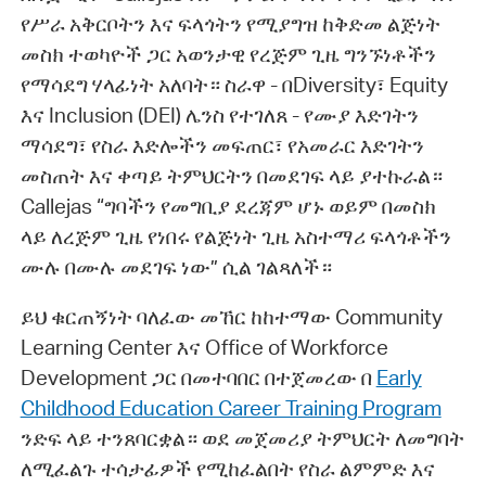
የሥራ አቅርቦትን እና ፍላጎትን የሚያግዝ ከቅድመ ልጅነት
መስክ ተወካዮች ጋር አወንታዊ የረጅም ጊዜ ግንኙነቶችን
የማሳደግ ሃላፊነት አለባት። ስራዋ - በDiversity፣ Equity
እና Inclusion (DEI) ሌንስ የተገለጸ - የሙያ እድገትን
ማሳደግ፣ የስራ እድሎችን መፍጠር፣ የአመራር እድገትን
መስጠት እና ቀጣይ ትምህርትን በመደገፍ ላይ ያተኩራል።
Callejas “ግባችን የመግቢያ ደረጃም ሆኑ ወይም በመስክ
ላይ ለረጅም ጊዜ የነበሩ የልጅነት ጊዜ አስተማሪ ፍላጎቶችን
ሙሉ በሙሉ መደገፍ ነው” ሲል ገልጻለች።
ይህ ቁርጠኝነት ባለፈው መኸር ከከተማው Community
Learning Center እና Office of Workforce
Development ጋር በመተባበር በተጀመረው በ
Early
Childhood Education Career Training Program
ንድፍ ላይ ተንጸባርቋል። ወደ መጀመሪያ ትምህርት ለመግባት
ለሚፈልጉ ተሳታፊዎች የሚከፈልበት የስራ ልምምድ እና