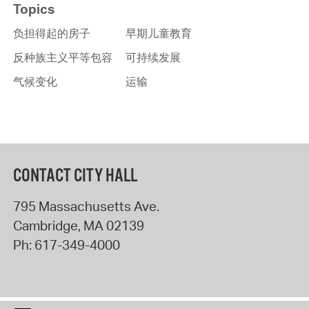
Topics
负担得起的房子
早期儿童教育
反种族主义平等包容
可持续发展
气候变化
运输
CONTACT CITY HALL
795 Massachusetts Ave.
Cambridge
,
MA
02139
Ph:
617-349-4000