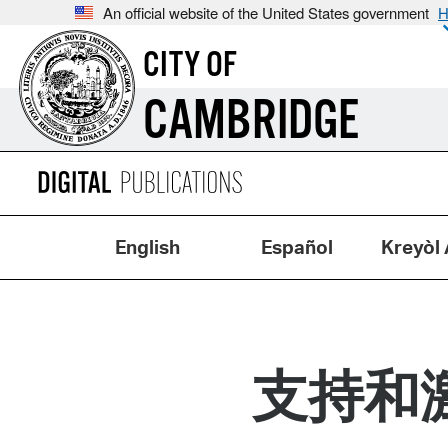
An official website of the United States government
H
CITY OF
CAMBRIDGE
English
Español
Kreyòl 
支持和