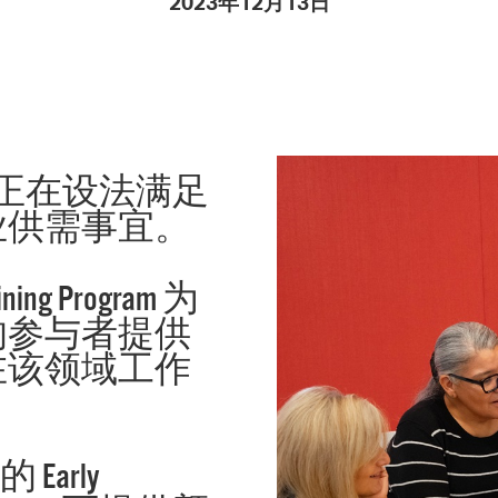
2023年12月13日
Pay
Pr
See
Vi
ildhood 正在设法满足
Wat
业供需事宜。
raining Program 为
的参与者提供
在该领域工作
 Early