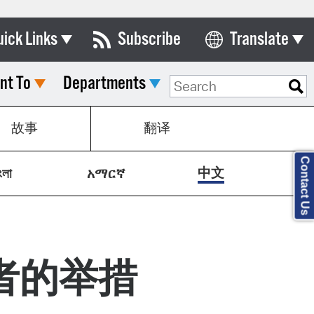
uick Links
Subscribe
Translate
Select Language
nt To
Departments
ards & Commissions
lendar
故事
翻译
y Directory
Contact Us
tact City Council
中文
ংলা
አማርኛ
partment List
rms & Documents
nicipal Code
者的举措
n Meeting Portal