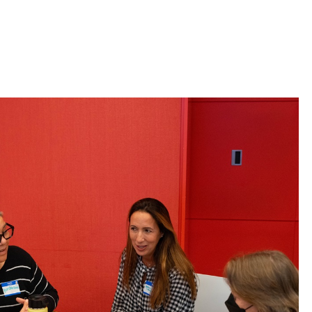
 Bills Online
operty Database
ClickFix
ew News
ch City Council