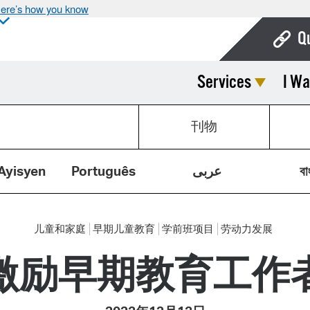
ere’s how you know
Q
Services
I Wa
Bo
Ca
刊物
Cit
Con
Ayisyen
Português
عربى
বা
De
Fo
儿童和家庭
早期儿童教育
学前班项目
劳动力发展
Mu
激励早期教育工作
Ope