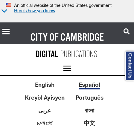
An official website of the United States government
Here’s how you know
CITY OF
CAMBRIDGE
Contact Us
English
Español
Kreyòl Ayisyen
Português
عربى
বাংলা
中文
አማርኛ