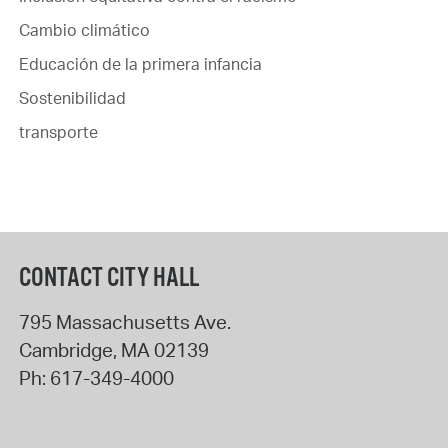
Cambio climático
Educación de la primera infancia
Sostenibilidad
transporte
CONTACT CITY HALL
795 Massachusetts Ave.
Cambridge
,
MA
02139
Ph:
617-349-4000