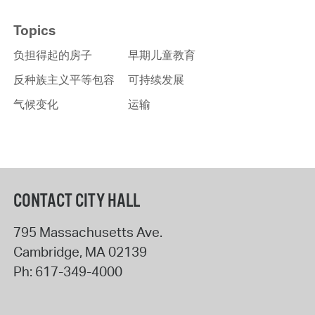
Topics
负担得起的房子
早期儿童教育
反种族主义平等包容
可持续发展
气候变化
运输
CONTACT CITY HALL
795 Massachusetts Ave.
Cambridge
,
MA
02139
Ph:
617-349-4000