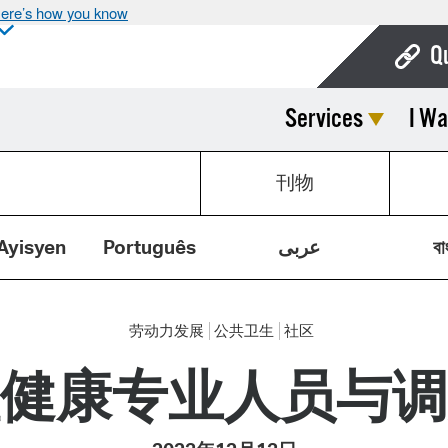
ere’s how you know
Q
Services
I Wa
Bo
Ca
刊物
Cit
Con
Ayisyen
Português
عربى
বা
De
Fo
劳动力发展
公共卫生
社区
Mu
健康专业人员与调
Ope