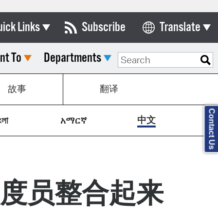
uick Links
Subscribe
Translate
Select Language
nt To
Departments
ards & Commissions
lendar
故事
翻译
y Directory
Contact Us
tact City Council
中文
ংলা
አማርኛ
partment List
rms & Documents
nicipal Code
度员整合起来
n Meeting Portal