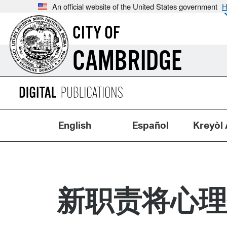
An official website of the United States government
H
CITY OF
CAMBRIDGE
English
Español
Kreyòl 
新职责将心理