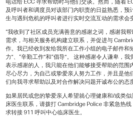
电话给 ECC 寻求帮助时与他们交谈。然而，随着 E
及呼叫者和调度员对该部门内职责的日益熟悉，预计 
生与遇到危机的呼叫者进行实时交流互动的需求会
“我收到了社区成员充满善意的感谢之词，感谢我帮
需求，与相关服务机构建立联系，并促进与 Cambridge
作。我已经收到发给我所在工作小组的电子邮件和短
力”、“辛勤工作”和“倡导”。 这种感谢令人谦卑，
表示感谢的人，我只能在他们能够接受帮助的范围
尽心尽力，为自己或挚爱亲人努力工作，并且是他
们向我寻求帮助以及对合作解决问题开诚布公的态
如果居民或您的挚爱亲人希望就心理健康和/或类似问题
床医生联系，请拨打 Cambridge Police 非紧急热线 (
求转接 911 呼叫中心临床医生。