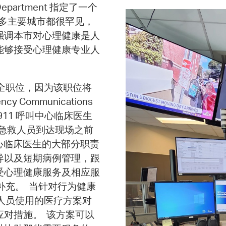
 Department 指定了一个
许多主要城市都很罕见，
强调本市对心理健康是人
能够接受心理健康专业人
安全职位，因为该职位将
Communications
 911 呼叫中心临床医生
急救人员到达现场之前
心临床医生的大部分职责
导以及短期病例管理，跟
受心理健康服务及相应服
的补充。 当针对行为健康
作人员使用的医疗方案对
对措施。 该方案可以