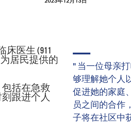
2023年12月13日
Pay
Pr
See
Vi
床医生 (911
Wat
 立即影响了为居民提供的
" 当一位母亲
够理解她个人
，包括在急救
促进她的家庭
时刻跟进个人
员之间的合作
。
子将在社区中获