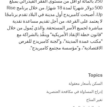
250 بالمائة أو أقل من مستوى الفقر الفيدرالي بمبلغ
500 دولار شهريًا لمدة 18 شهرًا. من خلال برنامج Rise
Up، أصبحت كامبريدج أول مدينة في البلاد تقدم برنامجًا
لا يعتمد على القرعة، من أجل تقديم مساعدة نقدية
مباشرة لجميع الأسر المستحقة. والذي يُمول من خلال
"قانون خطة الإنقاذ الأمريكية" وينفَّذ بالشراكة مع
"مكتب عمدة المدينة"، و"لجنة كامبريدج للفرص
الاقتصادية"، و"مؤسسة مجتمع كامبريدج".
Topics
السكن بأسعار معقولة
إدراج المساواة في مكافحة العنصرية
تغير المناخ