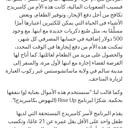
فبسبب الصعوبات المالية، كانت هذه الأم من كامبريدج
تكافح من أجل دفع الإيجار، وتوفير الطعام، وبعض
الأشياء في الحياة التي يمكن للكثيرين اعتبارها أمرًا
مسلَّمًا به، مثل صُنع ذكريات جديدة مع ابنها. مع وجود
500 دولار إضافية في حسابها المصرفي كل شهر،
تمكنت هذه الأم من دفع إيجارها في الوقت المحدد،
والحصول على مزيد من الطعام لعائلتها. كما أتاح لها
الفرصة لقضاء إجازة مع ابنها لأول مرة، والسفر إلى
مدينة سالم في ولاية ماساتشوستس عبر ركوب العبارة
لزيارة المتاحف.
وكما قالت لنا: "سنستخدم هذه الأموال بعناية (و) ننفقها
بحكمة. شكرًا لبرنامج Rise Up (النهوض بكامبريدج)".
يقدَم البرنامج لأسر كامبريدج المستحقة التي لديها
طفل واحد على الأقل يقل عمره عن 21 عامًا، وتكسب