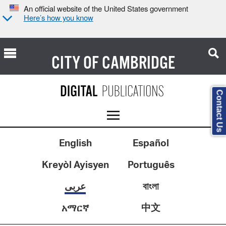
An official website of the United States government
Here’s how you know
CITY OF
CAMBRIDGE
Contact Us
English
Español
Kreyòl Ayisyen
Português
عربى
বাংলা
中文
አማርኛ