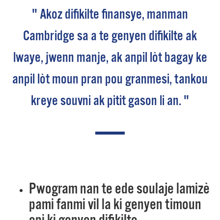
" Akoz difikilte finansye, manman
Cambridge sa a te genyen difikilte ak
lwaye, jwenn manje, ak anpil lòt bagay ke
anpil lòt moun pran pou granmesi, tankou
kreye souvni ak pitit gason li an. "
Pwogram nan te ede soulaje lamizè
pami fanmi vil la ki genyen timoun