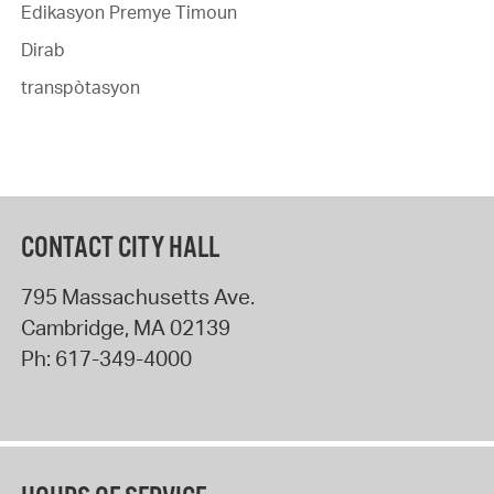
Edikasyon Premye Timoun
Dirab
transpòtasyon
CONTACT CITY HALL
795 Massachusetts Ave.
Cambridge
,
MA
02139
Ph:
617-349-4000