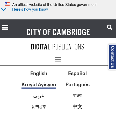
An official website of the United States government
Here’s how you know
CITY OF
CAMBRIDGE
Contact Us
English
Español
Kreyòl Ayisyen
Português
عربى
বাংলা
中文
አማርኛ