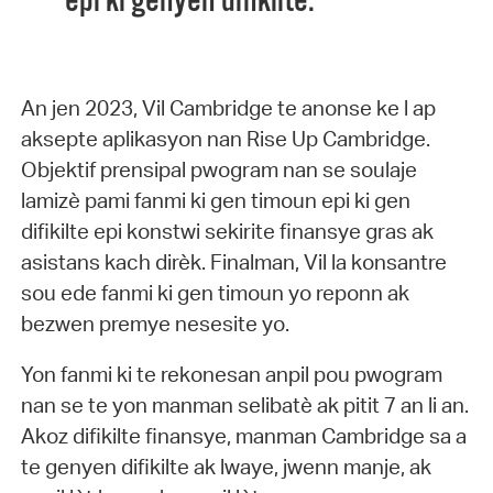
epi ki genyen difikilte.
An jen 2023, Vil Cambridge te anonse ke l ap
aksepte aplikasyon nan Rise Up Cambridge.
Objektif prensipal pwogram nan se soulaje
lamizè pami fanmi ki gen timoun epi ki gen
difikilte epi konstwi sekirite finansye gras ak
asistans kach dirèk. Finalman, Vil la konsantre
sou ede fanmi ki gen timoun yo reponn ak
bezwen premye nesesite yo.
Yon fanmi ki te rekonesan anpil pou pwogram
nan se te yon manman selibatè ak pitit 7 an li an.
Akoz difikilte finansye, manman Cambridge sa a
te genyen difikilte ak lwaye, jwenn manje, ak