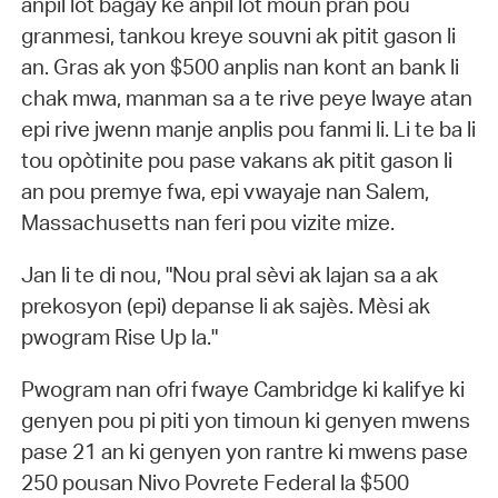
anpil lòt bagay ke anpil lòt moun pran pou
granmesi, tankou kreye souvni ak pitit gason li
an. Gras ak yon $500 anplis nan kont an bank li
chak mwa, manman sa a te rive peye lwaye atan
epi rive jwenn manje anplis pou fanmi li. Li te ba li
tou opòtinite pou pase vakans ak pitit gason li
an pou premye fwa, epi vwayaje nan Salem,
Massachusetts nan feri pou vizite mize.
Jan li te di nou, "Nou pral sèvi ak lajan sa a ak
prekosyon (epi) depanse li ak sajès. Mèsi ak
pwogram Rise Up la."
Pwogram nan ofri fwaye Cambridge ki kalifye ki
genyen pou pi piti yon timoun ki genyen mwens
pase 21 an ki genyen yon rantre ki mwens pase
250 pousan Nivo Povrete Federal la $500