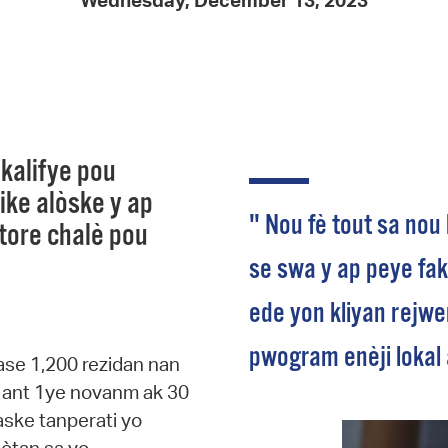
Wednesday, December 13, 2023
Pay
Pr
See
Vi
 kalifye pou
Wat
ike alòske y ap
" Nou fè tout sa nou
store chalè pou
se swa y ap peye fakt
ede yon kliyan rejwen
pwogram enèji lokal 
ase 1,200 rezidan nan
o ant 1ye novanm ak 30
kaske tanperati yo