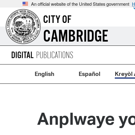
An official website of the United States government
H
CITY OF
CAMBRIDGE
English
Español
Kreyòl 
Anplwaye yo