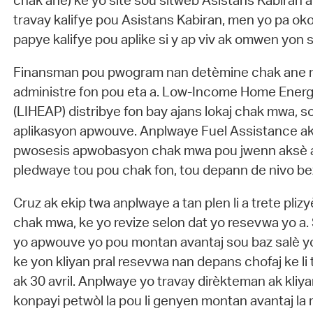
chak ane) ke yo site sou sitwèb Asistans Kabiran an,
travay kalifye pou Asistans Kabiran, men yo pa ok
papye kalifye pou aplike si y ap viv ak omwen yon 
Finansman pou pwogram nan detèmine chak ane nan
administre fon pou eta a. Low-Income Home Ener
(LIHEAP) distribye fon bay ajans lokaj chak mwa, s
aplikasyon apwouve. Anplwaye Fuel Assistance ak
pwosesis apwobasyon chak mwa pou jwenn aksè ak 
pledwaye tou pou chak fon, tou depann de nivo b
Cruz ak ekip twa anplwaye a tan plen li a trete pli
chak mwa, ke yo revize selon dat yo resevwa yo a. S
yo apwouve yo pou montan avantaj sou baz salè yo.
ke yon kliyan pral resevwa nan depans chofaj ke li
ak 30 avril. Anplwaye yo travay dirèkteman ak kliya
konpayi petwòl la pou li genyen montan avantaj la ref