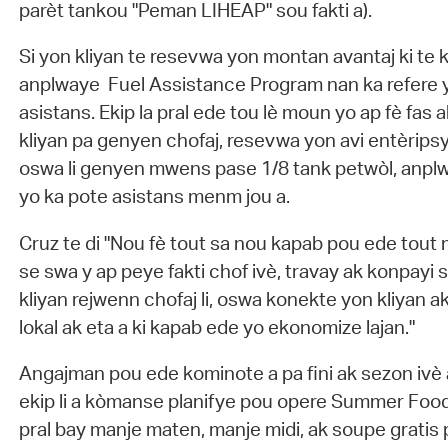
parèt tankou "Peman LIHEAP" sou fakti a).
Si yon kliyan te resevwa yon montan avantaj ki te ko
anplwaye Fuel Assistance Program nan ka refere yo
asistans. Ekip la pral ede tou lè moun yo ap fè fas a
kliyan pa genyen chofaj, resevwa yon avi entèrips
oswa li genyen mwens pase 1/8 tank petwòl, anpl
yo ka pote asistans menm jou a.
Cruz te di "Nou fè tout sa nou kapab pou ede tout
se swa y ap peye fakti chof ivè, travay ak konpayi 
kliyan rejwenn chofaj li, oswa konekte yon kliyan a
lokal ak eta a ki kapab ede yo ekonomize lajan."
Angajman pou ede kominote a pa fini ak sezon ivè a
ekip li a kòmanse planifye pou opere Summer Food
pral bay manje maten, manje midi, ak soupe gratis