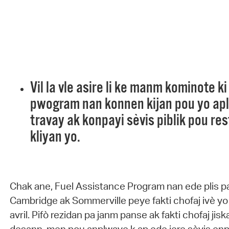
Vil la vle asire li ke manm kominote ki
pwogram nan konnen kijan pou yo apl
travay ak konpayi sèvis piblik pou re
kliyan yo.
Chak ane, Fuel Assistance Program nan ede plis p
Cambridge ak Sommerville peye fakti chofaj ivè y
avril. Pifò rezidan pa janm panse ak fakti chofaj jis