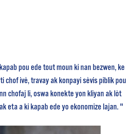
 Bills Online
operty Database
ClickFix
ew News
ch City Council
 kapab pou ede tout moun ki nan bezwen, ke
i chof ivè, travay ak konpayi sèvis piblik pou
n chofaj li, oswa konekte yon kliyan ak lòt
ak eta a ki kapab ede yo ekonomize lajan. "