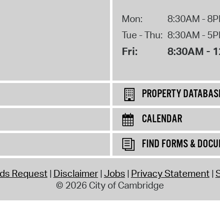
Mon:
8:30AM - 8
Tue - Thu:
8:30AM - 5
Fri:
8:30AM - 
PROPERTY DATABAS
CALENDAR
FIND FORMS & DOC
rds Request
Disclaimer
Jobs
Privacy Statement
S
© 2026 City of Cambridge