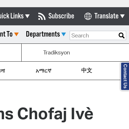
uick Links
Subscribe
Translate
Select Language
nt To
Departments
ards & Commissions
lendar
Tradiksyon
y Directory
Contact Us
中文
tact City Council
ংলা
አማርኛ
partment List
rms & Documents
s Chofaj Ivè
nicipal Code
n Meeting Portal