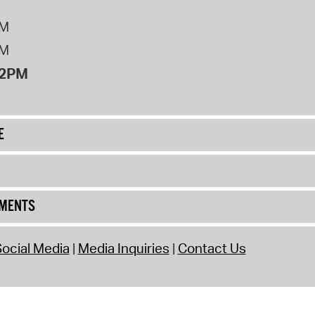
PM
PM
12PM
E
UMENTS
ocial Media
Media Inquiries
Contact Us