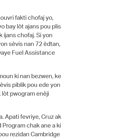
uvri fakti chofaj yo,
 bay lòt ajans pou plis
k ijans chofaj. Si yon
yon sèvis nan 72 èdtan,
waye Fuel Assistance
 moun ki nan bezwen, ke
sèvis piblik pou ede yon
k lòt pwogram enèji
. Apati fevriye, Cruz ak
 Program chak ane a ki
 pou rezidan Cambridge