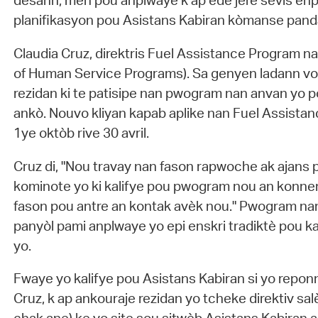
desann, men pou anplwaye k ap ede jere sèvis enp
planifikasyon pou Asistans Kabiran kòmanse pand
Claudia Cruz, direktris Fuel Assistance Program n
of Human Service Programs). Sa genyen ladann voy
rezidan ki te patisipe nan pwogram nan anvan yo p
ankò. Nouvo kliyan kapab aplike nan Fuel Assista
1ye oktòb rive 30 avril.
Cruz di, "Nou travay nan fason rapwoche ak ajans
kominote yo ki kalifye pou pwogram nou an konnen 
fason pou antre an kontak avèk nou." Pwogram na
panyòl pami anplwaye yo epi enskri tradiktè pou kan
yo.
Fwaye yo kalifye pou Asistans Kabiran si yo reponn 
Cruz, k ap ankouraje rezidan yo tcheke direktiv sal