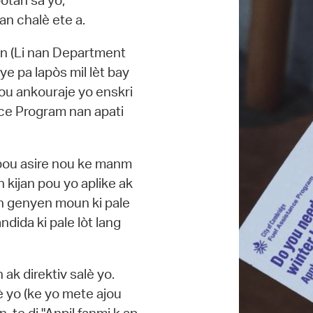
òtan sa yo,
an chalè ete a.
an (Li nan Department
e pa lapòs mil lèt bay
ou ankouraje yo enskri
nce Program nan apati
 pou asire nou ke manm
kijan pou yo aplike ak
n genyen moun ki pale
dida ki pale lòt lang
ak direktiv salè yo.
è yo (ke yo mete ajou