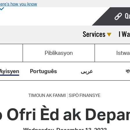
ere’s how you know
Q
Services
I Wa
Bo
Ca
Piblikasyon
Istwa
Cit
Con
Ayisyen
Português
عربى
বা
De
Fo
TIMOUN AK FANMI
SIPÒ FINANSYE
 Ofri Èd ak Depan
Mu
Ope