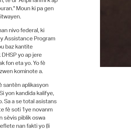
 te di "Anpil fanmi k ap
ouran." Moun ki pa gen
sitwayen.
 nivo federal, ki
gy Assistance Program
ou baz kantite
 DHSP yo ap jere
fon eta yo. Yo fè
ezwen kominote a.
zyè santèn aplikasyon
i yon kandida kalifye,
 Sa a se total asistans
 te fè soti 1ye novanm
n sèvis piblik oswa
lete nan fakti yo (li