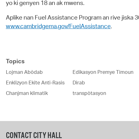
yo ki genyen 18 an ak mwens.
Aplike nan Fuel Assistance Program an rive jiska 30
www.cambridgema.gov/FuelAssistance
.
Topics
Lojman Abòdab
Edikasyon Premye Timoun
Enklizyon Ekite Anti-Rasis
Dirab
Chanjman klimatik
transpòtasyon
CONTACT CITY HALL