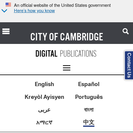
An official website of the United States government
Here’s how you know
CITY OF
CAMBRIDGE
Contact Us
English
Español
Kreyòl Ayisyen
Português
عربى
বাংলা
中文
አማርኛ