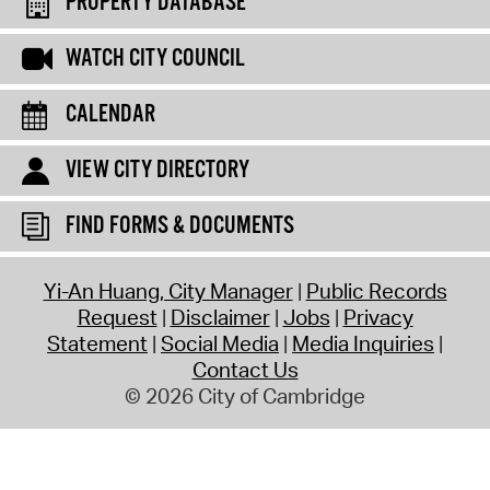
PROPERTY DATABASE
WATCH CITY COUNCIL
CALENDAR
VIEW CITY DIRECTORY
FIND FORMS & DOCUMENTS
Yi-An Huang, City Manager
Public Records
Request
Disclaimer
Jobs
Privacy
Statement
Social Media
Media Inquiries
Contact Us
© 2026 City of Cambridge