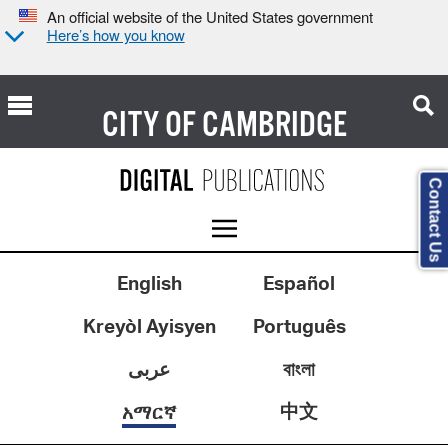
An official website of the United States government
Here’s how you know
CITY OF
CAMBRIDGE
Contact Us
English
Español
Kreyòl Ayisyen
Português
عربى
বাংলা
中文
አማርኛ