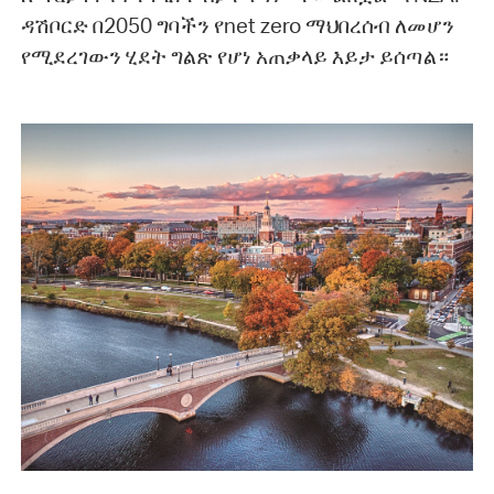
ዳሽቦርድ በ2050 ግባችን የnet zero ማህበረሰብ ለመሆን
የሚደረገውን ሂደት ግልጽ የሆነ አጠቃላይ እይታ ይሰጣል።