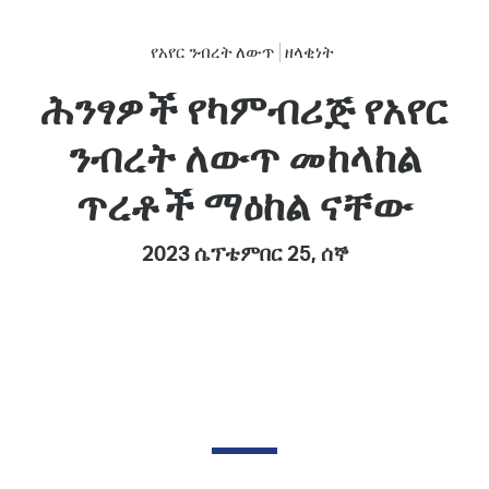
የአየር ንብረት ለውጥ
ዘላቂነት
ሕንፃዎች የካምብሪጅ የአየር
ንብረት ለውጥ መከላከል
ጥረቶች ማዕከል ናቸው
2023 ሴፕቴምበር 25, ሰኞ