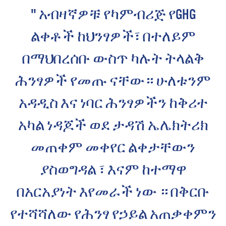
" አብዛኛዎቹ የካምብሪጅ የGHG
ልቀቶች ከህንፃዎች፣ በተለይም
በማህበረሰቡ ውስጥ ካሉት ትላልቅ
ሕንፃዎች የመጡ ናቸው። ሁለቱንም
አዳዲስ እና ነባር ሕንፃዎችን ከቅሪተ
አካል ነዳጆች ወደ ታዳሽ ኤሌክትሪክ
መጠቀም መቀየር ልቀታቸውን
ያስወግዳል ፣ እናም ከተማዋ
በአርአያነት እየመራች ነው ። በቅርቡ
የተሻሻለው የሕንፃ የኃይል አጠቃቀምን