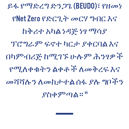
ይፋ የማድረግ ድንጋጌ (BEUDO)፣ የዘመነ
የNet Zero የድርጊት መርሃ ግብር እና
ከቅሪተ አካል ነዳጅ ነፃ ማሳያ
ፕሮግራም ፍኖተ ካርታ ያቀርባል እና
በካምብሪጅ ከሚገኙ ሁሉም ሕንፃዎች
የሚለቀቁትን ልቀቶች ለመቅረፍ እና
መሻሻሉን ለመከታተል ሰፋ ያሉ ግቦችን
ያስቀምጣል። "