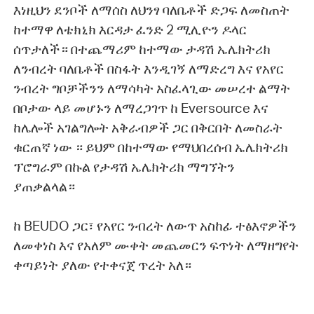
እነዚህን ደንቦች ለማሰስ ለህንፃ ባለቤቶች ድጋፍ ለመስጠት
ከተማዋ ለቴክኒክ እርዳታ ፈንድ 2 ሚሊዮን ዶላር
ሰጥታለች። በተጨማሪም ከተማው ታዳሽ ኤሌክትሪክ
ለንብረት ባለቤቶች በስፋት እንዲገኝ ለማድረግ እና የአየር
ንብረት ግቦቻችንን ለማሳካት አስፈላጊው መሠረተ ልማት
በቦታው ላይ መሆኑን ለማረጋገጥ ከ Eversource እና
ከሌሎች አገልግሎት አቅራብዎች ጋር በቅርበት ለመስራት
ቁርጠኛ ነው ። ይህም በከተማው የማህበረሰብ ኤሌክትሪክ
ፕሮግራም በኩል የታዳሽ ኤሌክትሪክ ማግኘትን
ያጠቃልላል።
ከ BEUDO ጋር፣ የአየር ንብረት ለውጥ አስከፊ ተፅእኖዎችን
ለመቀነስ እና የአለም ሙቀት መጨመርን ፍጥነት ለማዘግየት
ቀጣይነት ያለው የተቀናጀ ጥረት አለ።