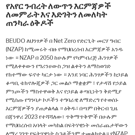
የአየር ንብረት ለውጥን እርምጃዎች
ለመምራት እና እድገትን ለመለካት
ጠንካራ ዕቅዶች
BEUDO ለህንፃዎች በ Net Zero የድርጊት መርሃ ግብር
(NZAP) ከሚመሩት ብዙ የማህበረሰብ እርምጃዎች አንዱ
ነው ። NZAP በ 2050 ከሁሉም የካምብሪጅ ሕንፃዎች
የሚለቀቀውን የግሪንሀውስ ጋዝ ልቀትን ለማስወገድ
የከተማው ፍኖተ ካርታ ነው ። እንደ ነባር ሕንፃዎችን ከኃይል
ቆጣቢ ቴክኖሎጂዎች ጋር መልሶ ማቋቋም ፣ የታዳሽ የኃይል
ምንጮችን ማስተዋወቅ እና የኃይል ቆጣቢነትን ቅድሚያ
የሚሰጡ የግንባታ ኮዶችን ተግባራዊ ለማድረግ የተወሰኑ
እርምጃዎችን ያጠቃልላል ። ዕቅዱ፣ በጣም በቅርብ ጊዜ
በጃንዋሪ 2023 የተሻሻለው፣ ጥቅማጥቅሞች በሁሉም
የማህበረሰብ አባላት መካከል በፍትሃዊነት መሰራጨታቸውን
ለማረጋገጥ የፍትሃዊነት ስጋቶችንም ተመልክቷል። የNZAP