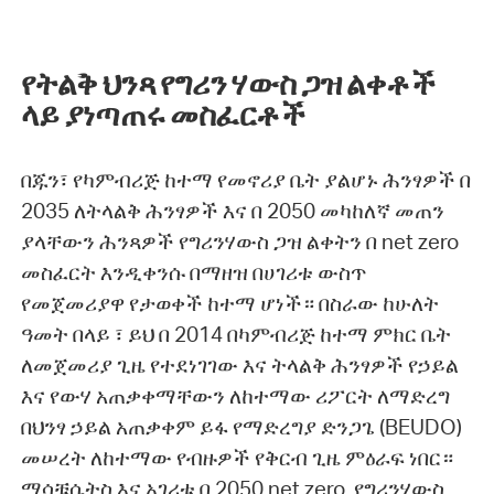
የትልቅ ህንጻ የግሪን ሃውስ ጋዝ ልቀቶች
ላይ ያነጣጠሩ መስፈርቶች
በጁን፣ የካምብሪጅ ከተማ የመኖሪያ ቤት ያልሆኑ ሕንፃዎች በ
2035 ለትላልቅ ሕንፃዎች እና በ 2050 መካከለኛ መጠን
ያላቸውን ሕንጻዎች የግሪንሃውስ ጋዝ ልቀትን በ net zero
መስፈርት እንዲቀንሱ በማዘዝ በሀገሪቱ ውስጥ
የመጀመሪያዋ የታወቀች ከተማ ሆነች። በስራው ከሁለት
ዓመት በላይ ፣ ይህ በ 2014 በካምብሪጅ ከተማ ምክር ቤት
ለመጀመሪያ ጊዜ የተደነገገው እና ትላልቅ ሕንፃዎች የኃይል
እና የውሃ አጠቃቀማቸውን ለከተማው ሪፖርት ለማድረግ
በህንፃ ኃይል አጠቃቀም ይፋ የማድረግያ ድንጋጌ (BEUDO)
መሠረት ለከተማው የብዙዎች የቅርብ ጊዜ ምዕራፍ ነበር።
ማሳቹሴትስ እና አገሪቱ በ 2050 net zero የግሪንሃውስ