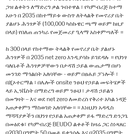
ጋዝ ልቀትን ለማድረግ ቃል ገብተዋል ፣ የካምብሪጅ ከተማ
አሁን በ 2035 በከተማይቱ ውስጥ ለትላልቅ የመኖሪያ ቤት
ያልሆኑ ሕንፃዎች (100,000 ካስኩዌር ጫማ ወይም ከዚያ
በላይ) የበለጠ ጠንካራ የመጀመሪያ ዒላማ አስቀምጣለች ።
ከ 300 በላይ የከተማው ትላልቅ የመኖሪያ ቤት ያልሆኑ
ሕንፃዎች በ 2035 net zero እንዲያሳኩ ይገደዳሉ ። የህንፃ
ባለቤቶች ሕንፃዎቻቸውን በታዳሽ ኃይል ውጤታማ በሆነ
መንገድ ማጎልበት አለባቸው - ወይም በፀሐይ ፓነሎች ፣
በጂኦተርማል ፣ በሌሎች onsite ንፁህ የኃይል መፍትሄዎች
ላይ ኢንቬስት በማድረግ ወይም ንፁህ ፣ ታዳሽ ኃይልን
በመግዛት – እና ወደ net zero ለመድረስ የቅሪተ አካል ነዳጅ
አጠቃቀምን ማስወገድ አለባቸው። ። እነዚህን አዳዲስ
ማሻሻያዎችን በህንፃ የኃይል አጠቃቀም ይፋ ማድረግ ድንጋጌ
በመፅደቁ፣ የካምብሪጅ BEUDO ልቀቶች ከዛሬ ጋር ስነጻጸር
በ2030 በግምት 50 በመቶ ይቀንሳሉ እና በ2035 በግምት