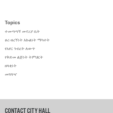
Topics
ተመጣጣኝ መኖሪያ ቤት
ፀረ-ዘረኝነት እኩልነት ማካተት
የአየር ንብረት ለውጥ
የቅድመ ልጅነት ትምህርት
ዘላቂነት
መጓጓዣ
CONTACT CITY HALL