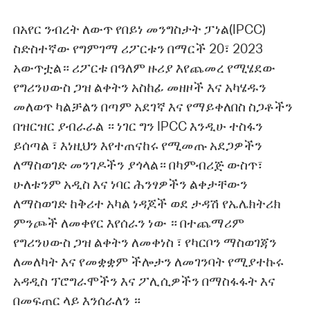
በአየር ንብረት ለውጥ የበይነ መንግስታት ፓነል(IPCC)
ስድስተኛው የግምገማ ሪፖርቱን በማርች 20፣ 2023
አውጥቷል። ሪፖርቱ በዓለም ዙሪያ እየጨመረ የሚሄደው
የግሪንሀውስ ጋዝ ልቀትን አስከፊ መዘዞች እና አካሄዱን
መለወጥ ካልቻልን በጣም አደገኛ እና የማይቀለበስ ስጋቶችን
በዝርዝር ያብራራል ። ነገር ግን IPCC እንዲሁ ተስፋን
ይሰጣል ፣ እነዚህን እየተጠናከሩ የሚመጡ አደጋዎችን
ለማስወገድ መንገዶችን ያጎላል። በካምብሪጅ ውስጥ፣
ሁለቱንም አዲስ እና ነባር ሕንፃዎችን ልቀታቸውን
ለማስወገድ ከቅሪተ አካል ነዳጆች ወደ ታዳሽ የኤሌክትሪክ
ምንጮች ለመቀየር እየሰራን ነው ። በተጨማሪም
የግሪንሀውስ ጋዝ ልቀትን ለመቀነስ ፣ የካርቦን ማስወገጃን
ለመለካት እና የመቋቋም ችሎታን ለመገንባት የሚያተኩሩ
አዳዲስ ፕሮግራሞችን እና ፖሊሲዎችን በማስፋፋት እና
በመፍጠር ላይ እንሰራለን ።