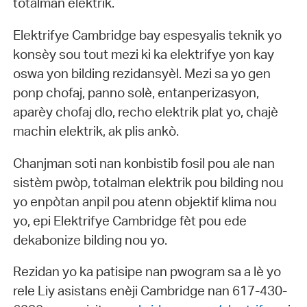
totalman elektrik.
Elektrifye Cambridge bay espesyalis teknik yo
konsèy sou tout mezi ki ka elektrifye yon kay
oswa yon bilding rezidansyèl. Mezi sa yo gen
ponp chofaj, panno solè, entanperizasyon,
aparèy chofaj dlo, recho elektrik plat yo, chajè
machin elektrik, ak plis ankò.
Chanjman soti nan konbistib fosil pou ale nan
sistèm pwòp, totalman elektrik pou bilding nou
yo enpòtan anpil pou atenn objektif klima nou
yo, epi Elektrifye Cambridge fèt pou ede
dekabonize bilding nou yo.
Rezidan yo ka patisipe nan pwogram sa a lè yo
rele Liy asistans enèji Cambridge nan 617-430-