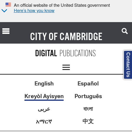
An official website of the United States government
Here’s how you know
CITY OF
CAMBRIDGE
Contact Us
English
Español
Kreyòl Ayisyen
Português
عربى
বাংলা
中文
አማርኛ