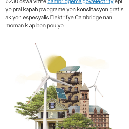
6230 oswa vizite
cambridgema.gov/electrify
epi
yo pral kapab pwograme yon konsiltasyon gratis
ak yon espesyalis Elektrifye Cambridge nan
moman k ap bon pou yo.