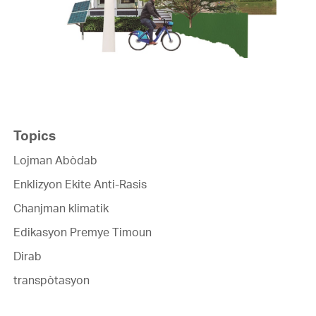
Topics
Lojman Abòdab
Enklizyon Ekite Anti-Rasis
Chanjman klimatik
Edikasyon Premye Timoun
Dirab
transpòtasyon