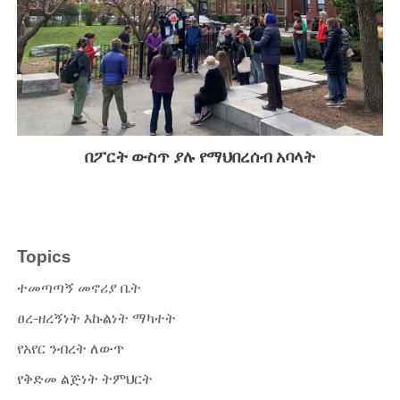
በፖርት ውስጥ ያሉ የማህበረሰብ አባላት
Topics
ተመጣጣኝ መኖሪያ ቤት
ፀረ-ዘረኝነት እኩልነት ማካተት
የአየር ንብረት ለውጥ
የቅድመ ልጅነት ትምህርት