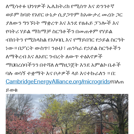
ለሚሳተፉ ህንፃዎች ኤሌክትሪክ የሚሰጥ እና ድንገተኛ
ወይም ከባድ የአየር ሁኔታ ሲያጋጥም ከአውታረ መረቡ ጋር
ያለውን ግንኙነት ማቋረጥ እና እንደ የፀሐይ ፓነሎች እና
የባትሪ ሃይል ማከማቻ ስርዓቶችን በመጠቀም የሃይል
ብክነትን የሚከላከል የአካባቢ እና የማይበገር የኃይል ስርዓት
ነው። በፖርት ውስጥ፣ ንፁህ ፣ ጠንካራ የኃይል ስርዓቶችን
ለማቅረብ እና ለአየር ንብረት ለውጥ ተፅእኖዎች
ማህበረሰባችንን በተሻለ ለማዘጋጀት እንደ አምልኮ ቤቶች
ባሉ ወሳኝ ተቋማት እና ቦታዎች ላይ እናተኩራለን ። በ:
CambridgeEnergyAlliance.org/microgrids
የበለጠ
ይወቁ