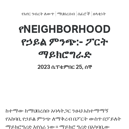
የአየር ንብረት ለውጥ
ማህበረሰብ
ሰፈሮች
ዘላቂነት
የNEIGHBORHOOD
የኃይል ምንጭ:- ፖርት
ማይክሮግራድ
2023 ሴፕቴምበር 25, ሰኞ
ከተማው ከማህበረሰቡ አባላትጋር ንፁህ አስተማማኝ
የአከባቢ የኃይል ምንጭ ለማቅረብ በፖርት ውስጥ በፓይለት
ማይክሮግሪድ እየሰራ ነው። ማይክሮ ግሪድ በአካባቢው