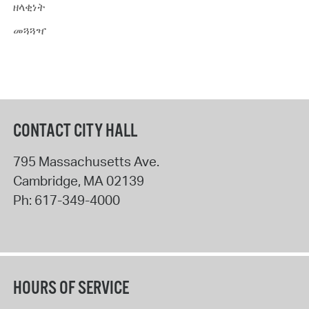
ዘላቂነት
መጓጓዣ
CONTACT CITY HALL
795 Massachusetts Ave.
Cambridge
,
MA
02139
Ph:
617-349-4000
HOURS OF SERVICE