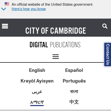
An official website of the United States government
Here’s how you know
CITY OF
CAMBRIDGE
Contact Us
English
Español
Kreyòl Ayisyen
Português
عربى
বাংলা
中文
አማርኛ