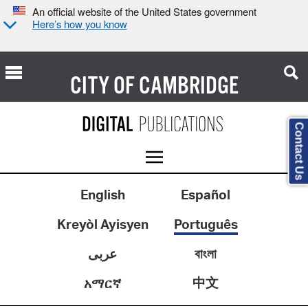
An official website of the United States government
Here’s how you know
CITY OF
CAMBRIDGE
Contact Us
English
Español
Kreyòl Ayisyen
Português
عربى
বাংলা
中文
አማርኛ