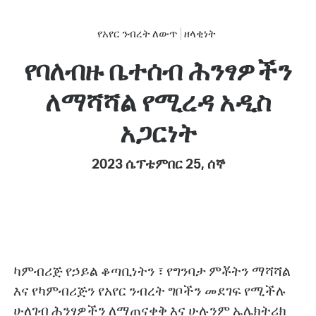
የአየር ንብረት ለውጥ
ዘላቂነት
የባለብዙ ቤተሰብ ሕንፃዎችን
ለማሻሻል የሚረዳ አዲስ
አጋርነት
2023 ሴፕቴምበር 25, ሰኞ
ካምብሪጅ የኃይል ቆጣቢነትን ፣ የግንባታ ምቾትን ማሻሻል
እና የካምብሪጅን የአየር ንብረት ግቦችን መደገፍ የሚችሉ
ሁለገብ ሕንፃዎችን ለማጠናቀቅ እና ሁሉንም ኤሌክትሪክ