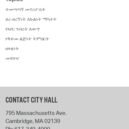
ተመጣጣኝ መኖሪያ ቤት
ፀረ-ዘረኝነት እኩልነት ማካተት
የአየር ንብረት ለውጥ
የቅድመ ልጅነት ትምህርት
ዘላቂነት
መጓጓዣ
CONTACT CITY HALL
795 Massachusetts Ave.
Cambridge
,
MA
02139
Ph:
617-349-4000