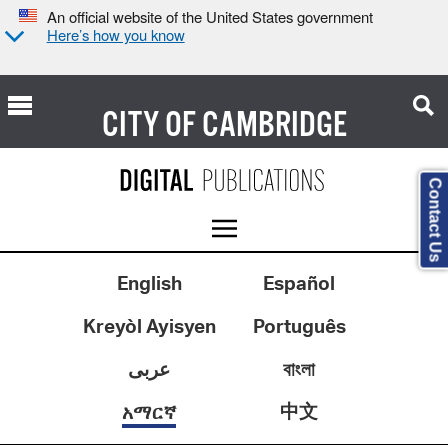
An official website of the United States government
Here’s how you know
CITY OF
CAMBRIDGE
Contact Us
English
Español
Kreyòl Ayisyen
Português
عربى
বাংলা
中文
አማርኛ