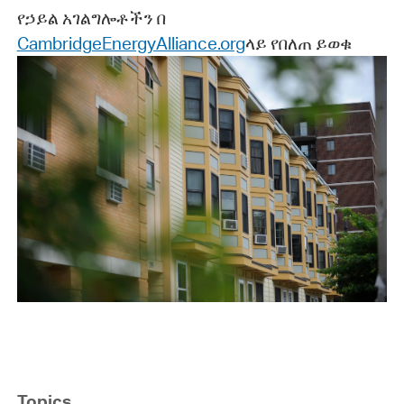
የኃይል አገልግሎቶችን በ
CambridgeEnergyAlliance.org
ላይ የበለጠ ይወቁ
Topics