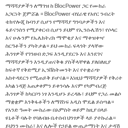
ማሻሻያዎችን ለማገዝ ከ BlocPower ጋር የሙከራ
አጋርነት ጀምሯል ። BlocPower ብሄራዊ የአየር ንብረት
ቴክኖሎጂ ኩባንያ ሲሆን የማሻሻያ ግንባታዎችን እና
ፋይናንስን የሚያቀርብ ሲሆን ይህም የኢንሱሌሽን፣ የሶላር
እና ሁሉንም የኤሌክትሪክ ማሞቂያ እና ማቀዝቀዣ
ስርዓቶችን ያካትታል። ይህ ሙከራ ፍላጎት ያላቸው
ሕንፃዎች የገንዘብ ድጋፍ እንዲያደርጉ እና እንደገና
ማሻሻያዎችን እንዲያጠናቅቁ ያስችላቸዋል ያለበለዚያ
ከፍተኛ የቅድሚያ ኢንቨስትመንት እና የተቋራጭ
አስተዳደርን የሚጠይቅ ይሆናል። እነዚህ ማሻሻያዎች የቅሪተ
አካል ነዳጅ አጠቃቀምን ይቀንሳሉ እናም የካምብሪጅ
ሕንፃዎች ከካርቦን ነፃ እንዲሆኑ ይረዳሉ፣ ይህም የጋራ መልሶ
ማቋቋም እንቅፋቶችን ለማሸነፍ አዲስ ሞዴል ይሰጣል።
የአንድ ዓመት ሙከራው በአምስት ወይም ከዚያ በላይ
ዩኒቶች ባሉት የባለብዙ ቤተሰብ ህንፃዎች ላይ ያተኩራል።
ይህንን ሙከራ፣ እና ሌሎች የኃይል ውጤታማነት እና ታዳሽ