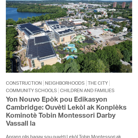
CONSTRUCTION
NEIGHBORHOODS
THE CITY
COMMUNITY SCHOOLS
CHILDREN AND FAMILIES
Yon Nouvo Epòk pou Edikasyon
Cambridge: Ouvèti Lekòl ak Konplèks
Kominotè Tobin Montessori Darby
Vassall la
Aprann plis bagay sou ouvèti Lekòl Tobin Montessori ak