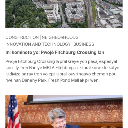
CONSTRUCTION
NEIGHBORHOODS
INNOVATION AND TECHNOLOGY
BUSINESS
Ini kominote yo: Pwojè Fitchburg Crossing lan
Pwojè Fitchburg Crossing la pral kreye yon pasaj espesyal
sou Liy Tren Banlye MBTA Fitchburg la, ki pral konekte katye
ki divize pa ray tren yo epi ki pral louvri nouvo chemen pou
rive nan Danehy Park, Fresh Pond Mall ak pi lwen.