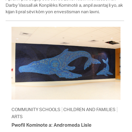
Darby Vassall ak Konplèks Kominotè a, anpil avantaj li yo, ak
kijan li pral sèvi kòm yon envestisman nan lavni.
COMMUNITY SCHOOLS
CHILDREN AND FAMILIES
ARTS
Pwofil Kominote a: Andromeda Lisle