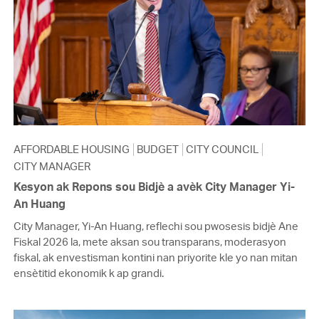
AFFORDABLE HOUSING
BUDGET
CITY COUNCIL
CITY MANAGER
Kesyon ak Repons sou Bidjè a avèk City Manager Yi-
An Huang
City Manager, Yi-An Huang, reflechi sou pwosesis bidjè Ane
Fiskal 2026 la, mete aksan sou transparans, moderasyon
fiskal, ak envestisman kontini nan priyorite kle yo nan mitan
ensètitid ekonomik k ap grandi.