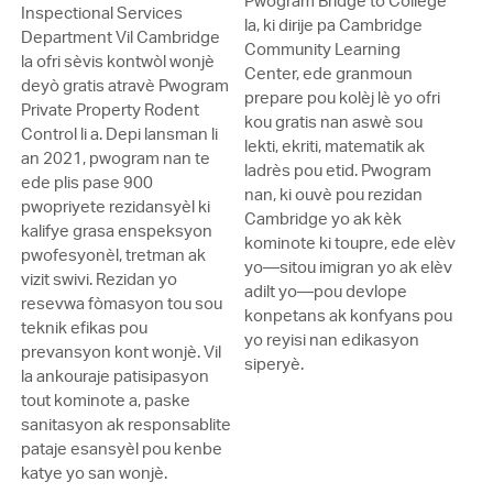
Pwogram Bridge to College
Inspectional Services
la, ki dirije pa Cambridge
Department Vil Cambridge
Community Learning
la ofri sèvis kontwòl wonjè
Center, ede granmoun
deyò gratis atravè Pwogram
prepare pou kolèj lè yo ofri
Private Property Rodent
kou gratis nan aswè sou
Control li a. Depi lansman li
lekti, ekriti, matematik ak
an 2021, pwogram nan te
ladrès pou etid. Pwogram
ede plis pase 900
nan, ki ouvè pou rezidan
pwopriyete rezidansyèl ki
Cambridge yo ak kèk
kalifye grasa enspeksyon
kominote ki toupre, ede elèv
pwofesyonèl, tretman ak
yo—sitou imigran yo ak elèv
vizit swivi. Rezidan yo
adilt yo—pou devlope
resevwa fòmasyon tou sou
konpetans ak konfyans pou
teknik efikas pou
yo reyisi nan edikasyon
prevansyon kont wonjè. Vil
siperyè.
la ankouraje patisipasyon
tout kominote a, paske
sanitasyon ak responsablite
pataje esansyèl pou kenbe
katye yo san wonjè.