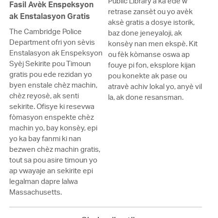
Public Library a ka ede w
Fasil Avèk Enspeksyon
retrase zansèt ou yo avèk
ak Enstalasyon Gratis
aksè gratis a dosye istorik,
The Cambridge Police
baz done jeneyaloji, ak
Department ofri yon sèvis
konsèy nan men ekspè. Kit
Enstalasyon ak Enspeksyon
ou fèk kòmanse oswa ap
Syèj Sekirite pou Timoun
fouye pi fon, eksplore kijan
gratis pou ede rezidan yo
pou konekte ak pase ou
byen enstale chèz machin,
atravè achiv lokal yo, anyè vil
chèz reyosè, ak senti
la, ak done resansman.
sekirite. Ofisye ki resevwa
fòmasyon enspekte chèz
machin yo, bay konsèy, epi
yo ka bay fanmi ki nan
bezwen chèz machin gratis,
tout sa pou asire timoun yo
ap vwayaje an sekirite epi
legalman dapre lalwa
Massachusetts.