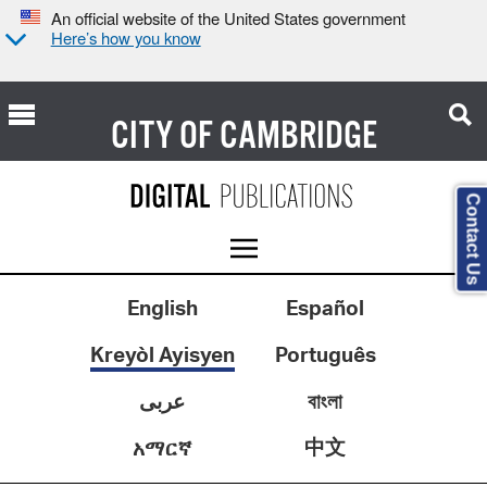
An official website of the United States government
Here’s how you know
CITY OF
CAMBRIDGE
Contact Us
English
Español
Kreyòl Ayisyen
Português
عربى
বাংলা
中文
አማርኛ