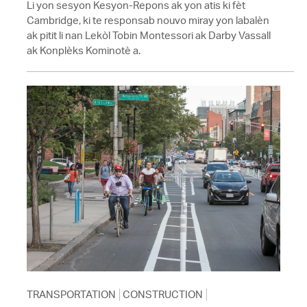
Li yon sesyon Kesyon-Repons ak yon atis ki fèt
Cambridge, ki te responsab nouvo miray yon labalèn
ak pitit li nan Lekòl Tobin Montessori ak Darby Vassall
ak Konplèks Kominotè a.
TRANSPORTATION
CONSTRUCTION