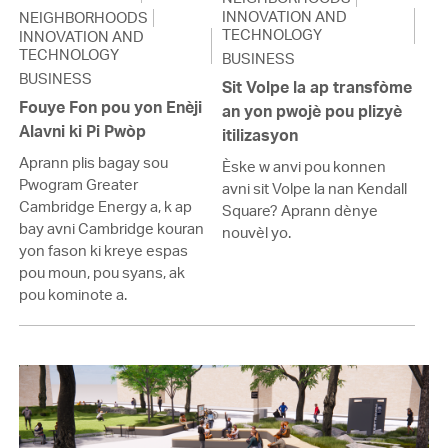
INNOVATION AND
NEIGHBORHOODS
TECHNOLOGY
INNOVATION AND
TECHNOLOGY
BUSINESS
BUSINESS
Sit Volpe la ap transfòme
Fouye Fon pou yon Enèji
an yon pwojè pou plizyè
Alavni ki Pi Pwòp
itilizasyon
Aprann plis bagay sou
Èske w anvi pou konnen
Pwogram Greater
avni sit Volpe la nan Kendall
Cambridge Energy a, k ap
Square? Aprann dènye
bay avni Cambridge kouran
nouvèl yo.
yon fason ki kreye espas
pou moun, pou syans, ak
pou kominote a.