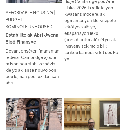
Bidjè Cambridge pou Ane
Fiskal 2026 la reflete yon
AFFORDABLE HOUSING
kwasans modere, ak
BUDGET
ogmantasyon kle ki sipòte
KOMINOTE UNHOUSED
lekòl yo, salè yo,
ekspansyon lekòl
Estabilite ak Abri Jwenn
(preschool) matènèl yo, ak
Sipò Finansye
inisyativ sekirite piblik
Devant ensèten finansman
tankou kamera ki fèt sou kò
federal, Cambridge ajoute
yo.
milyon pou stabilize sèvis
kle yo ak lanse nouvo bon
pou lojman pou rezidan san
abri.