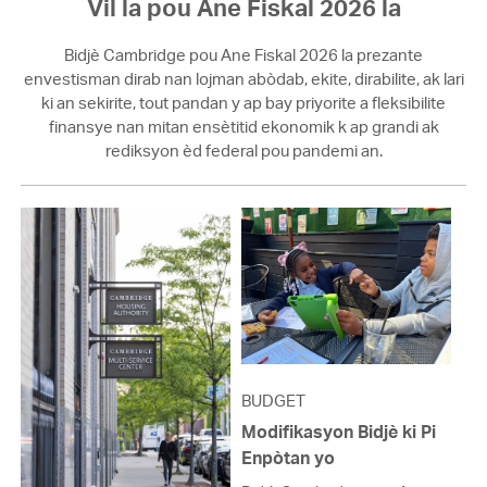
Vil la pou Ane Fiskal 2026 la
Bidjè Cambridge pou Ane Fiskal 2026 la prezante
envestisman dirab nan lojman abòdab, ekite, dirabilite, ak lari
ki an sekirite, tout pandan y ap bay priyorite a fleksibilite
finansye nan mitan ensètitid ekonomik k ap grandi ak
rediksyon èd federal pou pandemi an.
BUDGET
Modifikasyon Bidjè ki Pi
Enpòtan yo