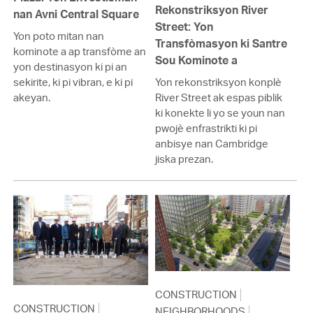
Rekonstriksyon River
nan Avni Central Square
Street: Yon
Yon poto mitan nan
Transfòmasyon ki Santre
kominote a ap transfòme an
Sou Kominote a
yon destinasyon ki pi an
sekirite, ki pi vibran, e ki pi
Yon rekonstriksyon konplè
akeyan.
River Street ak espas piblik
ki konekte li yo se youn nan
pwojè enfrastrikti ki pi
anbisye nan Cambridge
jiska prezan.
CONSTRUCTION
CONSTRUCTION
NEIGHBORHOODS