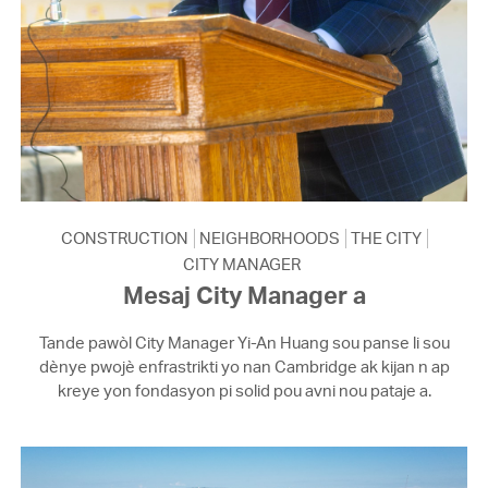
CONSTRUCTION
NEIGHBORHOODS
THE CITY
CITY MANAGER
Mesaj City Manager a
Tande pawòl City Manager Yi-An Huang sou panse li sou
dènye pwojè enfrastrikti yo nan Cambridge ak kijan n ap
kreye yon fondasyon pi solid pou avni nou pataje a.