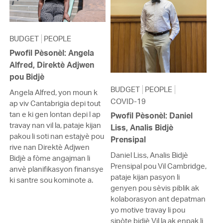
BUDGET
PEOPLE
Pwofil Pèsonèl: Angela
Alfred, Direktè Adjwen
pou Bidjè
BUDGET
PEOPLE
Angela Alfred, yon moun k
COVID-19
ap viv Cantabrigia depi tout
tan e ki gen lontan depi l ap
Pwofil Pèsonèl: Daniel
travay nan vil la, pataje kijan
Liss, Analis Bidjè
pakou li soti nan estajyè pou
Prensipal
rive nan Direktè Adjwen
Daniel Liss, Analis Bidjè
Bidjè a fòme angajman li
Prensipal pou Vil Cambridge,
anvè planifikasyon finansye
pataje kijan pasyon li
ki santre sou kominote a.
genyen pou sèvis piblik ak
kolaborasyon ant depatman
yo motive travay li pou
sipòte bidjè Vil la ak enpak li