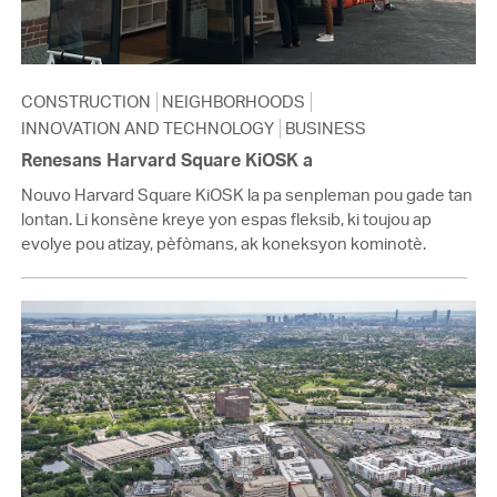
CONSTRUCTION
NEIGHBORHOODS
INNOVATION AND TECHNOLOGY
BUSINESS
Renesans Harvard Square KiOSK a
Nouvo Harvard Square KiOSK la pa senpleman pou gade tan
lontan. Li konsène kreye yon espas fleksib, ki toujou ap
evolye pou atizay, pèfòmans, ak koneksyon kominotè.