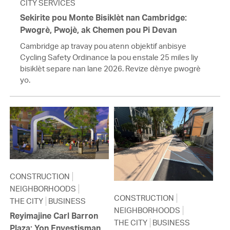
CITY SERVICES
Sekirite pou Monte Bisiklèt nan Cambridge:
Pwogrè, Pwojè, ak Chemen pou Pi Devan
Cambridge ap travay pou atenn objektif anbisye
Cycling Safety Ordinance la pou enstale 25 miles liy
bisiklèt separe nan lane 2026. Revize dènye pwogrè
yo.
CONSTRUCTION
NEIGHBORHOODS
CONSTRUCTION
THE CITY
BUSINESS
NEIGHBORHOODS
Reyimajine Carl Barron
THE CITY
BUSINESS
Plaza: Yon Envestisman