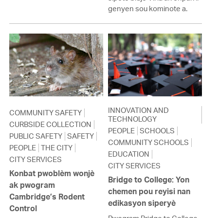
genyen sou kominote a.
INNOVATION AND
COMMUNITY SAFETY
TECHNOLOGY
CURBSIDE COLLECTION
PEOPLE
SCHOOLS
PUBLIC SAFETY
SAFETY
COMMUNITY SCHOOLS
PEOPLE
THE CITY
EDUCATION
CITY SERVICES
CITY SERVICES
Konbat pwoblèm wonjè
Bridge to College: Yon
ak pwogram
chemen pou reyisi nan
Cambridge’s Rodent
edikasyon siperyè
Control