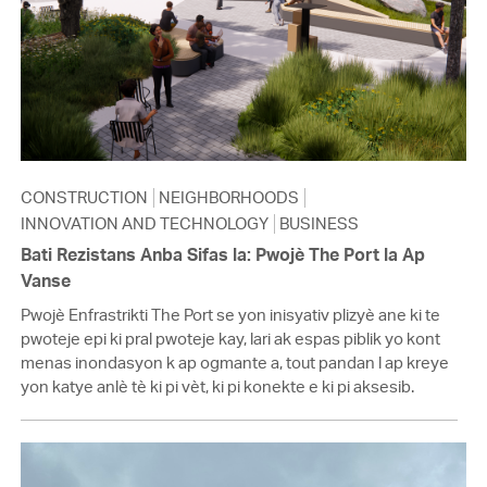
CONSTRUCTION
NEIGHBORHOODS
INNOVATION AND TECHNOLOGY
BUSINESS
Bati Rezistans Anba Sifas la: Pwojè The Port la Ap
Vanse
Pwojè Enfrastrikti The Port se yon inisyativ plizyè ane ki te
pwoteje epi ki pral pwoteje kay, lari ak espas piblik yo kont
menas inondasyon k ap ogmante a, tout pandan l ap kreye
yon katye anlè tè ki pi vèt, ki pi konekte e ki pi aksesib.