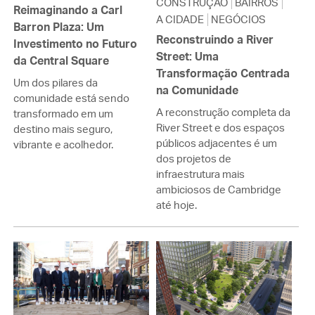
CONSTRUÇÃO
BAIRROS
Reimaginando a Carl
A CIDADE
NEGÓCIOS
Barron Plaza: Um
Reconstruindo a River
Investimento no Futuro
Street: Uma
da Central Square
Transformação Centrada
Um dos pilares da
na Comunidade
comunidade está sendo
A reconstrução completa da
transformado em um
River Street e dos espaços
destino mais seguro,
públicos adjacentes é um
vibrante e acolhedor.
dos projetos de
infraestrutura mais
ambiciosos de Cambridge
até hoje.