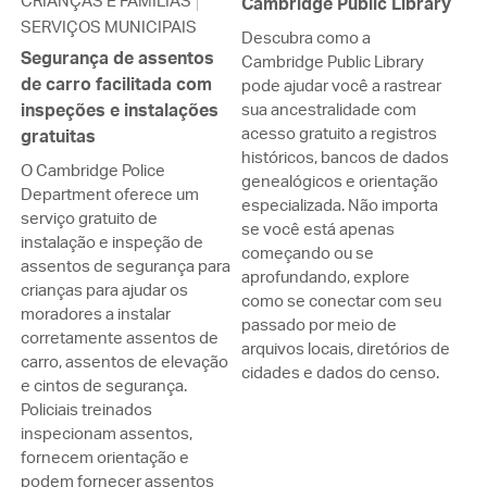
CRIANÇAS E FAMÍLIAS
Cambridge Public Library
SERVIÇOS MUNICIPAIS
Descubra como a
Segurança de assentos
Cambridge Public Library
de carro facilitada com
pode ajudar você a rastrear
inspeções e instalações
sua ancestralidade com
acesso gratuito a registros
gratuitas
históricos, bancos de dados
O Cambridge Police
genealógicos e orientação
Department oferece um
especializada. Não importa
serviço gratuito de
se você está apenas
instalação e inspeção de
começando ou se
assentos de segurança para
aprofundando, explore
crianças para ajudar os
como se conectar com seu
moradores a instalar
passado por meio de
corretamente assentos de
arquivos locais, diretórios de
carro, assentos de elevação
cidades e dados do censo.
e cintos de segurança.
Policiais treinados
inspecionam assentos,
fornecem orientação e
podem fornecer assentos