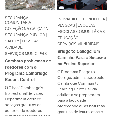
SEGURANÇA
INOVAÇÃO E TECNOLOGIA
COMUNITÁRIA
PESSOAS
ESCOLAS
COLEÇÃO NA CALÇADA
ESCOLAS COMUNITÁRIAS
SEGURANÇA PÚBLICA
EDUCAÇÃO
SAFETY
PESSOAS
SERVIÇOS MUNICIPAIS
A CIDADE
Bridge to College: Um
SERVIÇOS MUNICIPAIS
Caminho Para o Sucesso
Combata problemas de
no Ensino Superior
roedores com o
O Programa Bridge to
Programa Cambridge
College, administrado pelo
Rodent Control
Cambridge Community
O City of Cambridge’s
Learning Center, ajuda
Inspectional Services
adultos a se prepararem
Department oferece
para a faculdade
serviços gratuitos de
oferecendo aulas noturnas
controle de roedores
gratuitas de leitura, escrita,