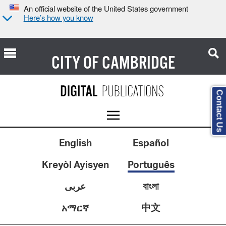
An official website of the United States government
Here’s how you know
CITY OF
CAMBRIDGE
Contact Us
English
Español
Kreyòl Ayisyen
Português
عربى
বাংলা
中文
አማርኛ