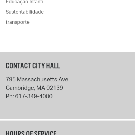
Educação Infantil
Sustentabilidade
transporte
CONTACT CITY HALL
795 Massachusetts Ave.
Cambridge
,
MA
02139
Ph:
617-349-4000
HOURS OF SERVICE