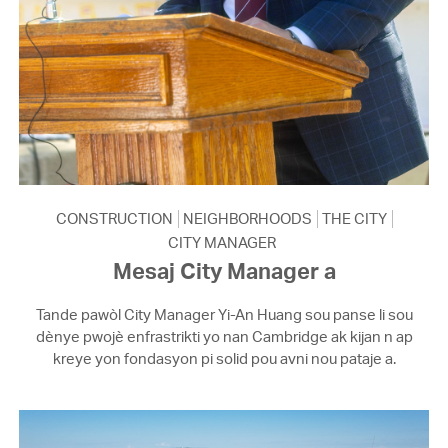
CONSTRUCTION
NEIGHBORHOODS
THE CITY
CITY MANAGER
Mesaj City Manager a
Tande pawòl City Manager Yi-An Huang sou panse li sou
dènye pwojè enfrastrikti yo nan Cambridge ak kijan n ap
kreye yon fondasyon pi solid pou avni nou pataje a.