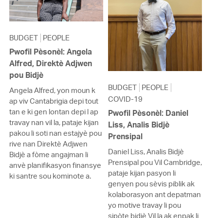
BUDGET
PEOPLE
Pwofil Pèsonèl: Angela
Alfred, Direktè Adjwen
pou Bidjè
BUDGET
PEOPLE
Angela Alfred, yon moun k
COVID-19
ap viv Cantabrigia depi tout
tan e ki gen lontan depi l ap
Pwofil Pèsonèl: Daniel
travay nan vil la, pataje kijan
Liss, Analis Bidjè
pakou li soti nan estajyè pou
Prensipal
rive nan Direktè Adjwen
Daniel Liss, Analis Bidjè
Bidjè a fòme angajman li
Prensipal pou Vil Cambridge,
anvè planifikasyon finansye
pataje kijan pasyon li
ki santre sou kominote a.
genyen pou sèvis piblik ak
kolaborasyon ant depatman
yo motive travay li pou
sipòte bidjè Vil la ak enpak li