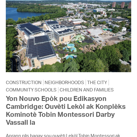
CONSTRUCTION
NEIGHBORHOODS
THE CITY
COMMUNITY SCHOOLS
CHILDREN AND FAMILIES
Yon Nouvo Epòk pou Edikasyon
Cambridge: Ouvèti Lekòl ak Konplèks
Kominotè Tobin Montessori Darby
Vassall la
Aprann plis bagay sou ouvèti Lekòl Tobin Montessori ak