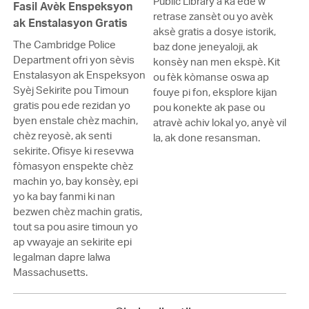
Public Library a ka ede w
Fasil Avèk Enspeksyon
retrase zansèt ou yo avèk
ak Enstalasyon Gratis
aksè gratis a dosye istorik,
The Cambridge Police
baz done jeneyaloji, ak
Department ofri yon sèvis
konsèy nan men ekspè. Kit
Enstalasyon ak Enspeksyon
ou fèk kòmanse oswa ap
Syèj Sekirite pou Timoun
fouye pi fon, eksplore kijan
gratis pou ede rezidan yo
pou konekte ak pase ou
byen enstale chèz machin,
atravè achiv lokal yo, anyè vil
chèz reyosè, ak senti
la, ak done resansman.
sekirite. Ofisye ki resevwa
fòmasyon enspekte chèz
machin yo, bay konsèy, epi
yo ka bay fanmi ki nan
bezwen chèz machin gratis,
tout sa pou asire timoun yo
ap vwayaje an sekirite epi
legalman dapre lalwa
Massachusetts.