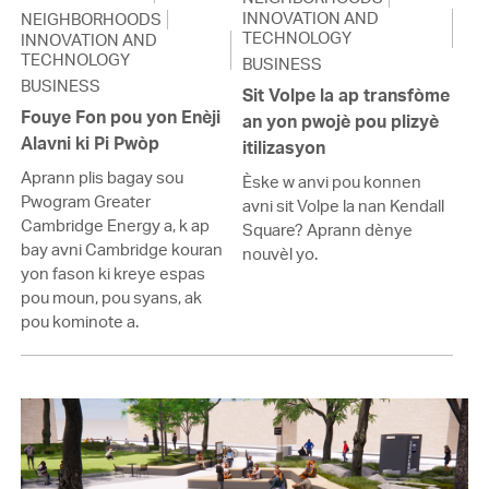
INNOVATION AND
NEIGHBORHOODS
TECHNOLOGY
INNOVATION AND
TECHNOLOGY
BUSINESS
BUSINESS
Sit Volpe la ap transfòme
Fouye Fon pou yon Enèji
an yon pwojè pou plizyè
Alavni ki Pi Pwòp
itilizasyon
Aprann plis bagay sou
Èske w anvi pou konnen
Pwogram Greater
avni sit Volpe la nan Kendall
Cambridge Energy a, k ap
Square? Aprann dènye
bay avni Cambridge kouran
nouvèl yo.
yon fason ki kreye espas
pou moun, pou syans, ak
pou kominote a.