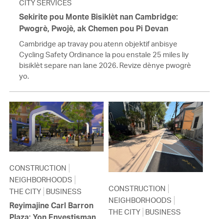
CITY SERVICES
Sekirite pou Monte Bisiklèt nan Cambridge:
Pwogrè, Pwojè, ak Chemen pou Pi Devan
Cambridge ap travay pou atenn objektif anbisye
Cycling Safety Ordinance la pou enstale 25 miles liy
bisiklèt separe nan lane 2026. Revize dènye pwogrè
yo.
CONSTRUCTION
NEIGHBORHOODS
CONSTRUCTION
THE CITY
BUSINESS
NEIGHBORHOODS
Reyimajine Carl Barron
THE CITY
BUSINESS
Plaza: Yon Envestisman