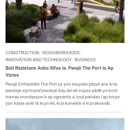
CONSTRUCTION
NEIGHBORHOODS
INNOVATION AND TECHNOLOGY
BUSINESS
Bati Rezistans Anba Sifas la: Pwojè The Port la Ap
Vanse
Pwojè Enfrastrikti The Port se yon inisyativ plizyè ane ki te
pwoteje epi ki pral pwoteje kay, lari ak espas piblik yo kont
menas inondasyon k ap ogmante a, tout pandan l ap kreye
yon katye anlè tè ki pi vèt, ki pi konekte e ki pi aksesib.