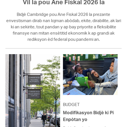
Vil la pou Ane Fiskal 2026 la
Bidjè Cambridge pou Ane Fiskal 2026 la prezante
envestisman dirab nan lojman abòdab, ekite, dirabilite, ak lari
ki an sekirite, tout pandan y ap bay priyorite a fleksibilite
finansye nan mitan ensètitid ekonomik k ap grandi ak
rediksyon èd federal pou pandemi an.
BUDGET
Modifikasyon Bidjè ki Pi
Enpòtan yo