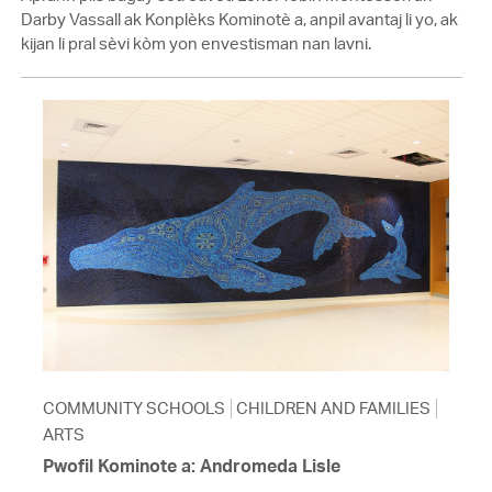
Darby Vassall ak Konplèks Kominotè a, anpil avantaj li yo, ak
kijan li pral sèvi kòm yon envestisman nan lavni.
COMMUNITY SCHOOLS
CHILDREN AND FAMILIES
ARTS
Pwofil Kominote a: Andromeda Lisle