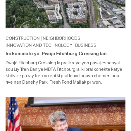
CONSTRUCTION
NEIGHBORHOODS
INNOVATION AND TECHNOLOGY
BUSINESS
Ini kominote yo: Pwojè Fitchburg Crossing lan
Pwojè Fitchburg Crossing la pral kreye yon pasaj espesyal
sou Liy Tren Banlye MBTA Fitchburg la, ki pral konekte katye
ki divize pa ray tren yo epi ki pral louvri nouvo chemen pou
rive nan Danehy Park, Fresh Pond Mall ak pi lwen.