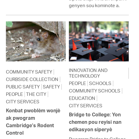
genyen sou kominote a.
INNOVATION AND
COMMUNITY SAFETY
TECHNOLOGY
CURBSIDE COLLECTION
PEOPLE
SCHOOLS
PUBLIC SAFETY
SAFETY
COMMUNITY SCHOOLS
PEOPLE
THE CITY
EDUCATION
CITY SERVICES
CITY SERVICES
Konbat pwoblèm wonjè
Bridge to College: Yon
ak pwogram
chemen pou reyisi nan
Cambridge’s Rodent
edikasyon siperyè
Control