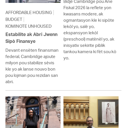
Bidjè Cambridge pou Ane
Fiskal 2026 la reflete yon
AFFORDABLE HOUSING
kwasans modere, ak
BUDGET
ogmantasyon kle ki sipòte
KOMINOTE UNHOUSED
lekòl yo, salè yo,
ekspansyon lekòl
Estabilite ak Abri Jwenn
(preschool) matènèl yo, ak
Sipò Finansye
inisyativ sekirite piblik
Devant ensèten finansman
tankou kamera ki fèt sou kò
federal, Cambridge ajoute
yo.
milyon pou stabilize sèvis
kle yo ak lanse nouvo bon
pou lojman pou rezidan san
abri.