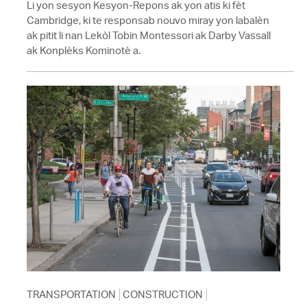
Li yon sesyon Kesyon-Repons ak yon atis ki fèt
Cambridge, ki te responsab nouvo miray yon labalèn
ak pitit li nan Lekòl Tobin Montessori ak Darby Vassall
ak Konplèks Kominotè a.
TRANSPORTATION
CONSTRUCTION