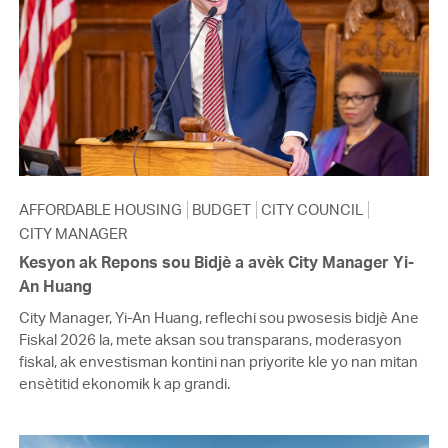
AFFORDABLE HOUSING
BUDGET
CITY COUNCIL
CITY MANAGER
Kesyon ak Repons sou Bidjè a avèk City Manager Yi-
An Huang
City Manager, Yi-An Huang, reflechi sou pwosesis bidjè Ane
Fiskal 2026 la, mete aksan sou transparans, moderasyon
fiskal, ak envestisman kontini nan priyorite kle yo nan mitan
ensètitid ekonomik k ap grandi.