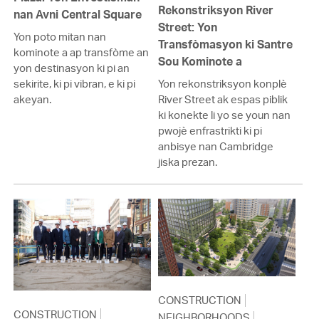
Rekonstriksyon River
nan Avni Central Square
Street: Yon
Yon poto mitan nan
Transfòmasyon ki Santre
kominote a ap transfòme an
Sou Kominote a
yon destinasyon ki pi an
sekirite, ki pi vibran, e ki pi
Yon rekonstriksyon konplè
akeyan.
River Street ak espas piblik
ki konekte li yo se youn nan
pwojè enfrastrikti ki pi
anbisye nan Cambridge
jiska prezan.
CONSTRUCTION
CONSTRUCTION
NEIGHBORHOODS