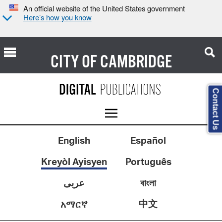
An official website of the United States government
Here’s how you know
CITY OF
CAMBRIDGE
Contact Us
English
Español
Kreyòl Ayisyen
Português
عربى
বাংলা
中文
አማርኛ