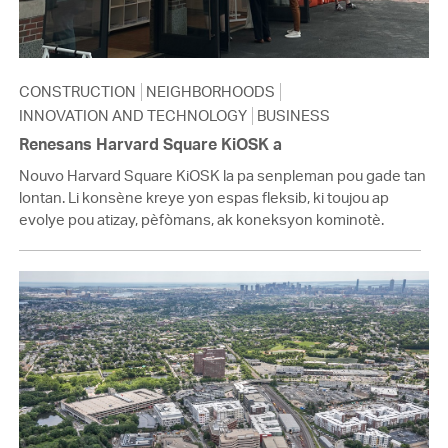
CONSTRUCTION
NEIGHBORHOODS
INNOVATION AND TECHNOLOGY
BUSINESS
Renesans Harvard Square KiOSK a
Nouvo Harvard Square KiOSK la pa senpleman pou gade tan
lontan. Li konsène kreye yon espas fleksib, ki toujou ap
evolye pou atizay, pèfòmans, ak koneksyon kominotè.