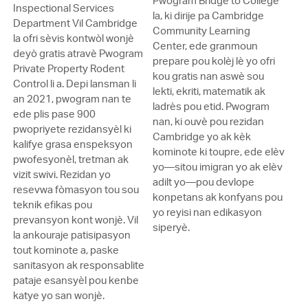
Pwogram Bridge to College
Inspectional Services
la, ki dirije pa Cambridge
Department Vil Cambridge
Community Learning
la ofri sèvis kontwòl wonjè
Center, ede granmoun
deyò gratis atravè Pwogram
prepare pou kolèj lè yo ofri
Private Property Rodent
kou gratis nan aswè sou
Control li a. Depi lansman li
lekti, ekriti, matematik ak
an 2021, pwogram nan te
ladrès pou etid. Pwogram
ede plis pase 900
nan, ki ouvè pou rezidan
pwopriyete rezidansyèl ki
Cambridge yo ak kèk
kalifye grasa enspeksyon
kominote ki toupre, ede elèv
pwofesyonèl, tretman ak
yo—sitou imigran yo ak elèv
vizit swivi. Rezidan yo
adilt yo—pou devlope
resevwa fòmasyon tou sou
konpetans ak konfyans pou
teknik efikas pou
yo reyisi nan edikasyon
prevansyon kont wonjè. Vil
siperyè.
la ankouraje patisipasyon
tout kominote a, paske
sanitasyon ak responsablite
pataje esansyèl pou kenbe
katye yo san wonjè.