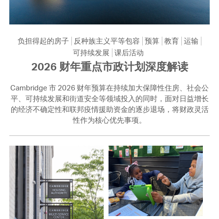
负担得起的房子
反种族主义平等包容
预算
教育
运输
可持续发展
课后活动
2026 财年重点市政计划深度解读
Cambridge 市 2026 财年预算在持续加大保障性住房、社会公
平、可持续发展和街道安全等领域投入的同时，面对日益增长
的经济不确定性和联邦疫情援助资金的逐步退场，将财政灵活
性作为核心优先事项。