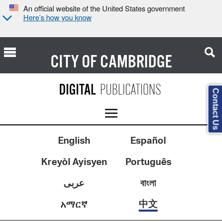
An official website of the United States government
Here’s how you know
CITY OF
CAMBRIDGE
Contact Us
English
Español
Kreyòl Ayisyen
Português
عربى
বাংলা
中文
አማርኛ