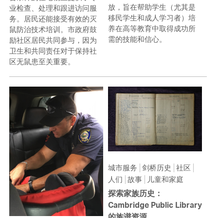
放，旨在帮助学生（尤其是
业检查、处理和跟进访问服
移民学生和成人学习者）培
务。居民还能接受有效的灭
养在高等教育中取得成功所
鼠防治技术培训。市政府鼓
需的技能和信心。
励社区居民共同参与，因为
卫生和共同责任对于保持社
区无鼠患至关重要。
城市服务
剑桥历史
社区
人们
故事
儿童和家庭
探索家族历史：
Cambridge Public Library
的族谱资源