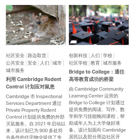
社区安全
路边取货
创新科技
人们
学校
公共安全
安全
人们
城市
社区学校
教育
城市服务
城市服务
Bridge to College：通往
利用 Cambridge Rodent
高等教育成功的桥梁
Control 计划应对鼠患
由 Cambridge Community
Learning Center 运营的
Cambridge 市 Inspectional
Bridge to College 计划通过
Services Department 通过
提供免费的阅读、写作、数
Private Property Rodent
学和学习技能晚间课程，帮
Control 计划提供免费的外部
助成年人为上大学做好准
灭鼠服务。自 2021 年启动以
备。该计划面向 Cambridge
来，该计划已为 900 多处符
居民以及部分周边社区开
合条件的住宅物业提供了专