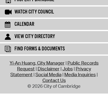
WATCH CITY COUNCIL
CALENDAR
VIEW CITY DIRECTORY
FIND FORMS & DOCUMENTS
Yi-An Huang, City Manager
Public Records
Request
Disclaimer
Jobs
Privacy
Statement
Social Media
Media Inquiries
Contact Us
© 2026 City of Cambridge