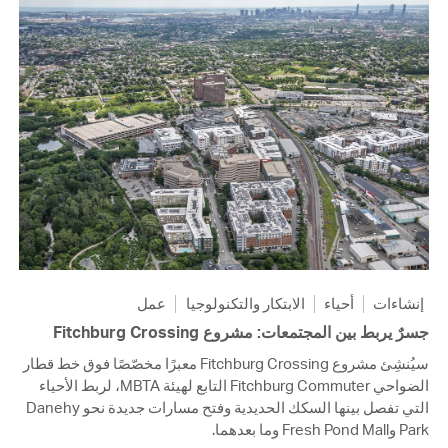
إنشاءات
أحياء
الابتكار والتكنولوجيا
عمل
جسرٌ يربط بين المجتمعات: مشروع Fitchburg Crossing
سيُنشِئ مشروع Fitchburg Crossing معبرًا مخصّصًا فوق خط قطار
الضواحي Fitchburg Commuter التابع لهيئة MBTA، لربط الأحياء
التي تفصل بينها السكك الحديدية وفتح مسارات جديدة نحو Danehy
Park وFresh Pond Mall وما بعدهما.