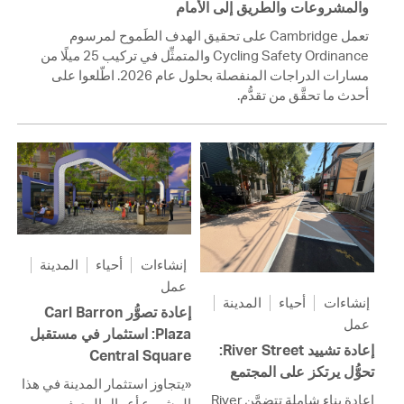
والمشروعات والطريق إلى الأمام
تعمل Cambridge على تحقيق الهدف الطَموح لمرسوم
Cycling Safety Ordinance والمتمثِّل في تركيب 25 ميلًا من
مسارات الدراجات المنفصلة بحلول عام 2026. اطّلعوا على
أحدث ما تحقَّق من تقدُّم.
إنشاءات
أحياء
المدينة
عمل
إنشاءات
أحياء
المدينة
إعادة تصوُّر Carl Barron
عمل
Plaza: استثمار في مستقبل
إعادة تشييد River Street:
Central Square
تحوُّل يرتكز على المجتمع
«يتجاوز استثمار المدينة في هذا
إعادة بناء شاملة تتضمَّن River
المشروع أعمال الرصف