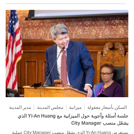
السكن بأسعار معقولة
ميزانية
مجلس المدينة
مدير المدينة
جلسة أسئلة وأجوبة حول الميزانية مع Yi-An Huang الذي
يشغَل منصب City Manager
يستعرض Yi-An Huang الذي يشغَل منصب City Manager عملية