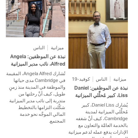
ميزانية
الناس
نبذة عن الموظفين: Angela
Alfred، نائب مدير الميزانية
تُشارك Angela Alfred، المقيمة
ميزانية
الناس
كوفيد-19
في Cambridge مدى حياتها
والموظفة في المدينة منذ زمنٍ
نبذة عن الموظفين: Daniel
طويل، كيف أنَّ رحلتها من
Liss، كبير مُحلِّلي الميزانية
متدربة إلى نائب مدير الميزانية
يُشارك Daniel Liss، كبير
شكَّلت التزامها بالتخطيط
مُحلِّلي الميزانية لمدينة
المالي الموجَّه نحو خدمة
Cambridge، كيف أنَّ شغفه
المجتمع.
بالخدمة العامَّة والتعاون مع
الإدارات يدفع عمله لدعم ميزانية