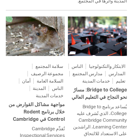
المدينة وأثرها في المجتمع.
الابتكار والتكنولوجيا
الناس
سلامة المجتمع
المدارس
مدارس المجتمع
مجموعة الرصيف
تعليم
خدمات المدينة
السلامة العامة
أمان
الناس
المدينة
Bridge to College: مسارٌ
خدمات المدينة
نحو النجاح في التعليم العالي
مواجهة مشاكل القوارض من
يُساعد برنامج Bridge to
خلال برنامج Rodent
College، الذي تُشرف عليه
Control في Cambridge
Cambridge Community
Learning Center، الراشدين
تُقدِّم Cambridge
على الاستعداد للالتحاق
Inspectional Services