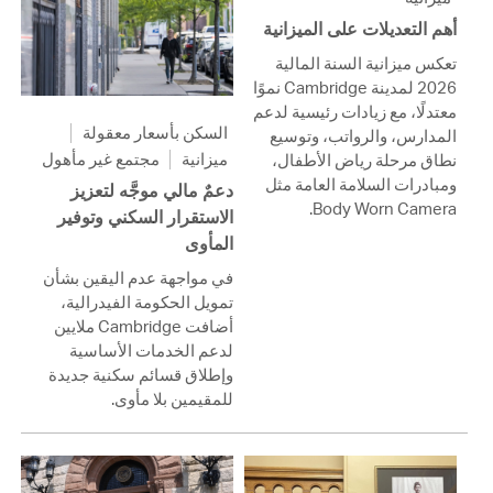
أهم التعديلات على الميزانية
تعكس ميزانية السنة المالية
2026 لمدينة Cambridge نموًا
معتدلًا، مع زيادات رئيسية لدعم
السكن بأسعار معقولة
المدارس، والرواتب، وتوسيع
ميزانية
مجتمع غير مأهول
نطاق مرحلة رياض الأطفال،
ومبادرات السلامة العامة مثل
دعمٌ مالي موجَّه لتعزيز
Body Worn Camera.
الاستقرار السكني وتوفير
المأوى
في مواجهة عدم اليقين بشأن
تمويل الحكومة الفيدرالية،
أضافت Cambridge ملايين
لدعم الخدمات الأساسية
وإطلاق قسائم سكنية جديدة
للمقيمين بلا مأوى.