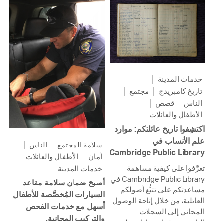
خدمات المدينة
تاريخ كامبريدج
مجتمع
الناس
قصص
الأطفال والعائلات
اكتشِفوا تاريخ عائلتكم: موارد
علم الأنساب في
سلامة المجتمع
الناس
Cambridge Public Library
أمان
الأطفال والعائلات
تعرَّفوا على كيفية مساهمة
خدمات المدينة
Cambridge Public Library في
أصبحَ ضمان سلامة مقاعد
مساعدتكم على تتبُّع أصولكم
السيارات المُخصَّصة للأطفال
العائلية، من خلال إتاحة الوصول
أسهل مع خدمات الفحص
المجاني إلى السجلات
والتركيب المجانية.