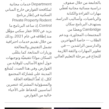
بالجامعة من خلال صفوف
Department خدمات مجانية
دراسية مسائية مجانية تُغطِّي
لمكافحة القوارض خارج المباني
مهارات القراءة والكتابة
السكنية في إطار برنامج
والرياضيات، وأساليب الدراسة.
Private Property Rodent
يستهدف البرنامج سكان
Control. إذ ساعد البرنامج ما
Cambridge وبعضًا من
يزيد عن 900 عقار سكني مؤهَّل
المجتمعات المجاورة، ويدعم
منذ إطلاقه في عام 2021، وذلك
الطلاب — خاصةً المهاجرين
من خلال تقديم خدمات احترافية
والدارسين الراشدين — في
تشمل التفتيش والمعالجة
تطوير المهارات والثقة اللازمة
وزيارات المتابعة. كما يتلقّى
للنجاح في مرحلة التعليم العالي.
السكان موادًا تثقيفيَّة وتوجيهات
حول أنجع الأساليب للوقاية من
القوارض. وفي هذا الصدد، تُشجّع
المدينة على مُشارَكة المجتمع
ككل، إذ تُعدُّ النظافة العامَّة
والمسؤولية المشتركة عنصرين
أساسيين للحفاظ على الأحياء
خالية من القوارض.