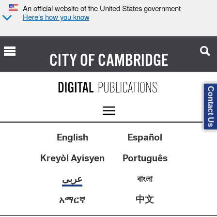
An official website of the United States government
Here’s how you know
CITY OF
CAMBRIDGE
Contact Us
English
Español
Kreyòl Ayisyen
Português
বাংলা
عربى
中文
አማርኛ