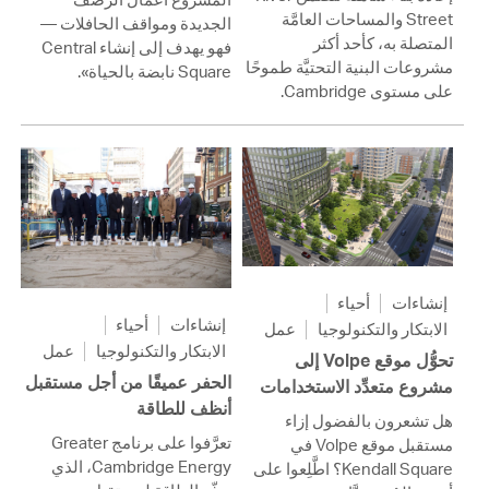
Street والمساحات العامَّة
الجديدة ومواقف الحافلات —
المتصلة به، كأحد أكثر
فهو يهدف إلى إنشاء Central
مشروعات البنية التحتيَّة طموحًا
Square نابضة بالحياة».
على مستوى Cambridge.
إنشاءات
أحياء
إنشاءات
أحياء
الابتكار والتكنولوجيا
عمل
الابتكار والتكنولوجيا
عمل
تحوُّل موقع Volpe إلى
الحفر عميقًا من أجل مستقبل
مشروع متعدِّد الاستخدامات
أنظف للطاقة
هل تشعرون بالفضول إزاء
تعرَّفوا على برنامج Greater
مستقبل موقع Volpe في
Cambridge Energy، الذي
Kendall Square؟ اطَّلِعوا على