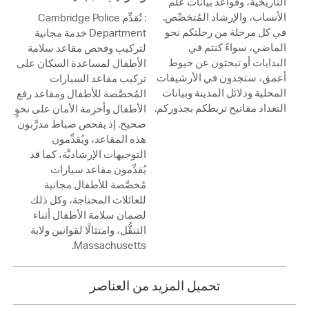
التاريخية، وقواعد بيانات علم
الأنساب، والإرشاد المُتخصِّص.
: تُقدِّم Cambridge Police
في كل مرحلة من رحلتكم نحو
Department خدمة مجانية
الماضي، سواءً كنتم في
لتركيب وفحص مقاعد سلامة
البدايات أو تبحثون عن خيوط
الأطفال لمساعدة السكان على
أعمق، ستجدون في الأرشيفات
تركيب مقاعد السيارات
المحلية ودلائل المدينة وبيانات
المُخصَّصة للأطفال ومقاعد رفع
التعداد مفاتيح تربطكم بجذوركم.
الأطفال وأحزمة الأمان على نحوٍ
صحيح. إذ يفحص ضباط مدرَّبون
هذه المقاعد، ويُقدِّمون
التوجيهات الإرشاديَّة، كما قد
يُقدِّمون مقاعد سيارات
مُخصَّصة للأطفال مجانية
للعائلات المحتاجة، وكل ذلك
لضمان سلامة الأطفال أثناء
التنقُّل، وامتثالًا لقوانين ولاية
Massachusetts.
تحميل المزيد من العناصر