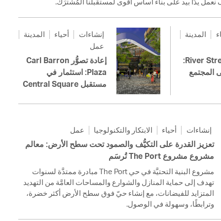
ء
المدينة
إنشاءات
أحياء
المدينة
عمل
إعادة تشييد River Street:
إعادة تصوُّر Carl Barron
ى المجتمع
Plaza: استثمار في
مستقبل Central Square
إنشاءات
أحياء
الابتكار والتكنولوجيا
عمل
تعزيز القدرة على التكيُّف والصمود تحت سطح الأرض: معالم
مشروع مشروع The Port تُرسَم
مشروع البنية التحتيَّة في حي The Port مبادرة ممتدَّة لسنوات
تهدف إلى حماية المنازل والشوارع والمساحات العامَّة من التهديد
المتزايد للفيضانات، مع إنشاء حيّ فوق سطح الأرض أكثر خضرة،
وترابطًا، وسهولة في الوصول.