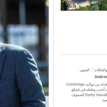
Pay
Pr
See
Vi
Wat
العائلات
الفنون
اقرؤوا فقرة أسئلة وأجوبة مع فنانة من مواليد Cambridge،
 أحدب وطفله في مُجمَّع
مدارس Tobin Montessori وDarby Vassall للصفوف
عية