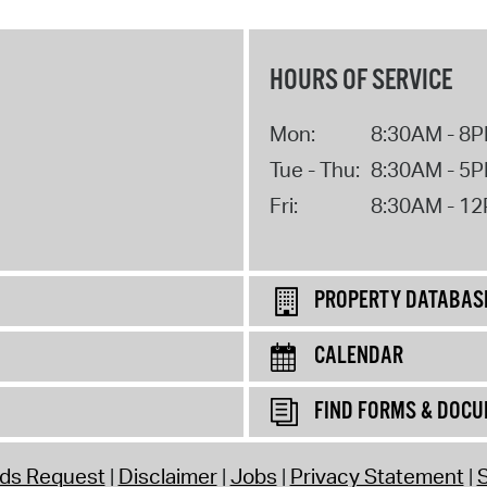
HOURS OF SERVICE
Mon:
8:30AM - 8
Tue - Thu:
8:30AM - 5
Fri:
8:30AM - 1
PROPERTY DATABAS
CALENDAR
FIND FORMS & DOC
rds Request
Disclaimer
Jobs
Privacy Statement
S