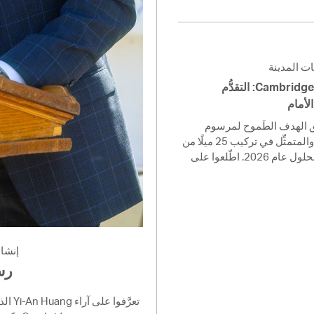
ت المدينة
سلامة ركوب الدراجات في Cambridge: التقدُّم
لأمام
تعمل Cambridge ف الطَموح لمرسوم
Cycling Safety Ordinance والمتمثِّل في تركيب 25 ميلًا من
مسارات الدراجات المنفصلة بحلول عام 2026. اطّلعوا على
إنشا
nager