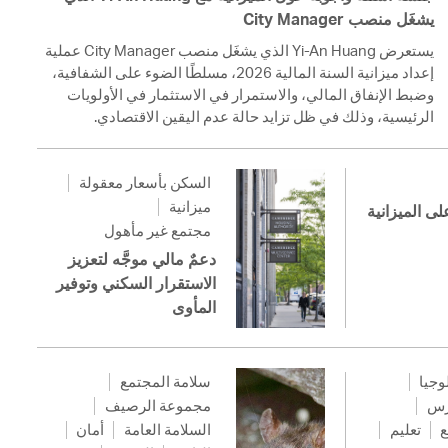
يشغَل منصب City Manager
يستعرض Yi-An Huang الذي يشغَل منصب City Manager عملية
إعداد ميزانية السنة المالية 2026، مسلطًا الضوء على الشفافية،
وضبط الإنفاق المالي، والاستمرار في الاستثمار في الأولويات
الرئيسية، وذلك في ظل تزايد حالة عدم اليقين الاقتصادي.
السكن بأسعار معقولة
ميزانية
لى الميزانية
مجتمع غير مأهول
دعمٌ مالي موجَّه لتعزيز
الاستقرار السكني وتوفير
المأوى
لوجيا
سلامة المجتمع
رس
مجموعة الرصيف
ع
تعليم
السلامة العامة
أمان