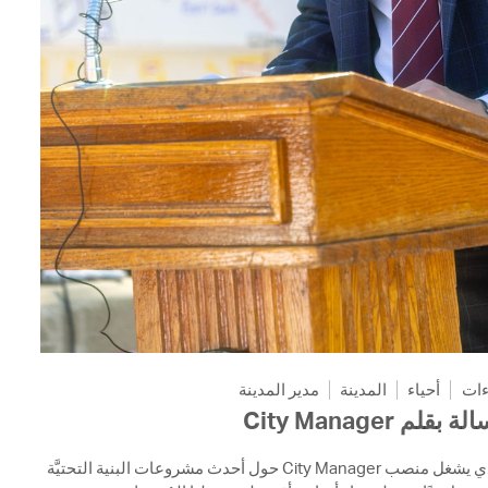
ءات
أحياء
المدينة
مدير المدينة
رسالة بقلم City Ma
تعرَّفوا على آراء Yi-An Huang الذي يشغل منصب City Manager حول أحدث مشروعات البنية التحتيَّة