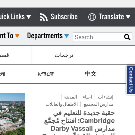
uick Links
Subscribe
Translate
Select Language
nt To
Departments
ards & Commissions
lendar
ترجمات
قص
y Directory
Contact Us
中文
tact City Council
ংলা
አማርኛ
partment List
إنشاءات
أحياء
المدينة
rms & Documents
مدارس المجتمع
الأطفال والعائلات
nicipal Code
حقبة جديدة للتعليم في
Cambridge: افتتاح مُجمَّع
n Meeting Portal
مدارس Darby Vassall