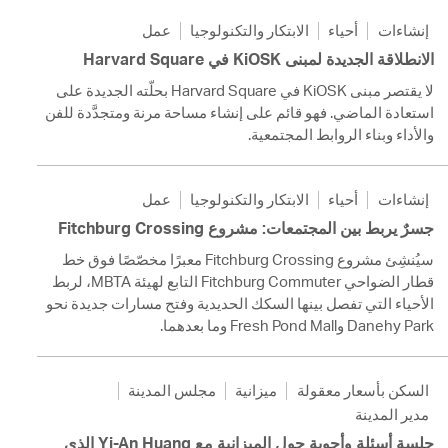
إنشاءات
أحياء
الابتكار والتكنولوجيا
عمل
الانطلاقة الجديدة لمبنى KiOSK في Harvard Square
لا يقتصر مبنى KiOSK في Harvard Square بحلّته الجديدة على
استعادة الماضي. فهو قائم على إنشاء مساحة مرنة ومتجدَّدة للفن
والأداء وبناء الروابط المجتمعية.
إنشاءات
أحياء
الابتكار والتكنولوجيا
عمل
جسرٌ يربط بين المجتمعات: مشروع Fitchburg Crossing
سيُنشِئ مشروع Fitchburg Crossing معبرًا مخصّصًا فوق خط
قطار الضواحي Fitchburg Commuter التابع لهيئة MBTA، لربط
الأحياء التي تفصل بينها السكك الحديدية وفتح مسارات جديدة نحو
Danehy Park وFresh Pond Mall وما بعدهما.
السكن بأسعار معقولة
ميزانية
مجلس المدينة
مدير المدينة
جلسة أسئلة وأجوبة حول الميزانية مع Yi-An Huang الذي