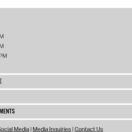
PM
PM
2PM
E
UMENTS
ocial Media
Media Inquiries
Contact Us