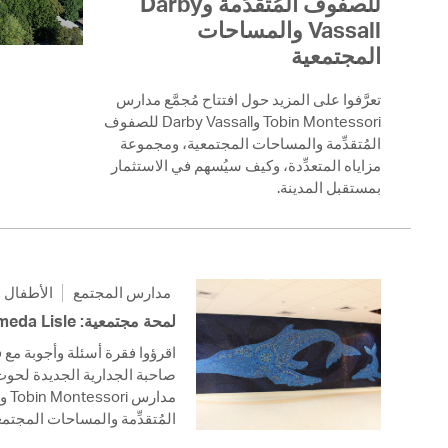
للصفوف المُتقدِّمة وDarby
 Bills Online
Vassall والمساحات
operty Database
المجتمعية
ClickFix
تعرَّفوا على المزيد حول افتتاح مُجمَّع مدارس
Tobin Montessori وDarby Vassall للصفوف
ew News
المُتقدِّمة والمساحات المجتمعية، ومجموعة
مزاياه المتعدِّدة، وكيف سيُسهم في الاستثمار
ch City Council
بمستقبل المدينة.
مدارس المجتمع
الأطفال و
لمحة مجتمعية: Andromeda Lisle
صاحبة الجدارية الجديدة لحوت
المُتقدِّمة والمساحات المجتم.