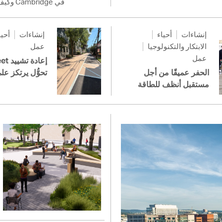
في Cambridge وكيف نعمل يدًا بيد على بناء أساس أقوى لمستقبلنا المُشترَك.
إنشاءات
أحياء
إنشاءات
أحيا
الابتكار والتكنولوجيا
عمل
عمل
الحفر عميقًا من أجل
تحوُّل يرتكز عل
مستقبل أنظف للطاقة