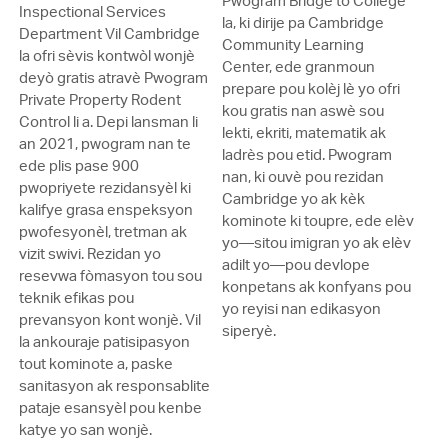
Pwogram Bridge to College
Inspectional Services
la, ki dirije pa Cambridge
Department Vil Cambridge
Community Learning
la ofri sèvis kontwòl wonjè
Center, ede granmoun
deyò gratis atravè Pwogram
prepare pou kolèj lè yo ofri
Private Property Rodent
kou gratis nan aswè sou
Control li a. Depi lansman li
lekti, ekriti, matematik ak
an 2021, pwogram nan te
ladrès pou etid. Pwogram
ede plis pase 900
nan, ki ouvè pou rezidan
pwopriyete rezidansyèl ki
Cambridge yo ak kèk
kalifye grasa enspeksyon
kominote ki toupre, ede elèv
pwofesyonèl, tretman ak
yo—sitou imigran yo ak elèv
vizit swivi. Rezidan yo
adilt yo—pou devlope
resevwa fòmasyon tou sou
konpetans ak konfyans pou
teknik efikas pou
yo reyisi nan edikasyon
prevansyon kont wonjè. Vil
siperyè.
la ankouraje patisipasyon
tout kominote a, paske
sanitasyon ak responsablite
pataje esansyèl pou kenbe
katye yo san wonjè.