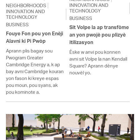
INNOVATION AND
NEIGHBORHOODS
TECHNOLOGY
INNOVATION AND
TECHNOLOGY
BUSINESS
BUSINESS
Sit Volpe la ap transfòme
Fouye Fon pou yon Enèji
an yon pwojè pou plizyè
Alavni ki Pi Pwòp
itilizasyon
Aprann plis bagay sou
Èske w anvi pou konnen
Pwogram Greater
avni sit Volpe la nan Kendall
Cambridge Energy a, k ap
Square? Aprann dènye
bay avni Cambridge kouran
nouvèl yo.
yon fason ki kreye espas
pou moun, pou syans, ak
pou kominote a.