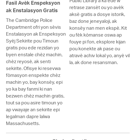
Public Library a ka ede w
Fasil Avèk Enspeksyon
retrase zansèt ou yo avèk
ak Enstalasyon Gratis
aksè gratis a dosye istorik,
The Cambridge Police
baz done jeneyaloji, ak
Department ofri yon sèvis
konsèy nan men ekspè. Kit
Enstalasyon ak Enspeksyon
ou fèk kòmanse oswa ap
Syèj Sekirite pou Timoun
fouye pi fon, eksplore kijan
gratis pou ede rezidan yo
pou konekte ak pase ou
byen enstale chèz machin,
atravè achiv lokal yo, anyè vil
chèz reyosè, ak senti
la, ak done resansman.
sekirite. Ofisye ki resevwa
fòmasyon enspekte chèz
machin yo, bay konsèy, epi
yo ka bay fanmi ki nan
bezwen chèz machin gratis,
tout sa pou asire timoun yo
ap vwayaje an sekirite epi
legalman dapre lalwa
Massachusetts.