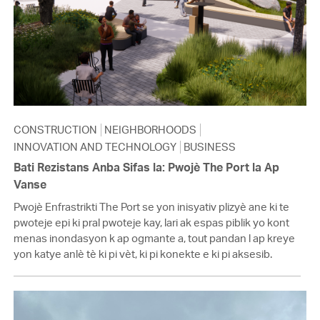
CONSTRUCTION
NEIGHBORHOODS
INNOVATION AND TECHNOLOGY
BUSINESS
Bati Rezistans Anba Sifas la: Pwojè The Port la Ap
Vanse
Pwojè Enfrastrikti The Port se yon inisyativ plizyè ane ki te
pwoteje epi ki pral pwoteje kay, lari ak espas piblik yo kont
menas inondasyon k ap ogmante a, tout pandan l ap kreye
yon katye anlè tè ki pi vèt, ki pi konekte e ki pi aksesib.