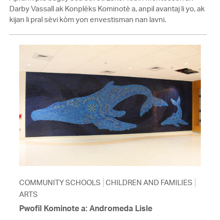
Darby Vassall ak Konplèks Kominotè a, anpil avantaj li yo, ak
kijan li pral sèvi kòm yon envestisman nan lavni.
COMMUNITY SCHOOLS
CHILDREN AND FAMILIES
ARTS
Pwofil Kominote a: Andromeda Lisle