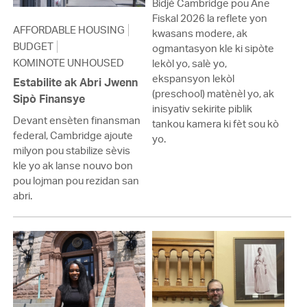
Bidjè Cambridge pou Ane
Fiskal 2026 la reflete yon
AFFORDABLE HOUSING
kwasans modere, ak
BUDGET
ogmantasyon kle ki sipòte
KOMINOTE UNHOUSED
lekòl yo, salè yo,
ekspansyon lekòl
Estabilite ak Abri Jwenn
(preschool) matènèl yo, ak
Sipò Finansye
inisyativ sekirite piblik
Devant ensèten finansman
tankou kamera ki fèt sou kò
federal, Cambridge ajoute
yo.
milyon pou stabilize sèvis
kle yo ak lanse nouvo bon
pou lojman pou rezidan san
abri.