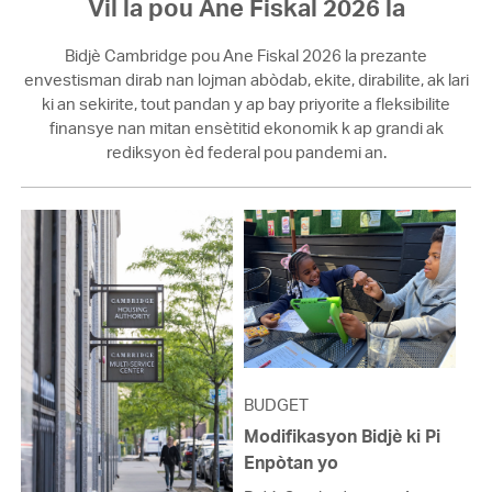
Vil la pou Ane Fiskal 2026 la
Bidjè Cambridge pou Ane Fiskal 2026 la prezante
envestisman dirab nan lojman abòdab, ekite, dirabilite, ak lari
ki an sekirite, tout pandan y ap bay priyorite a fleksibilite
finansye nan mitan ensètitid ekonomik k ap grandi ak
rediksyon èd federal pou pandemi an.
BUDGET
Modifikasyon Bidjè ki Pi
Enpòtan yo