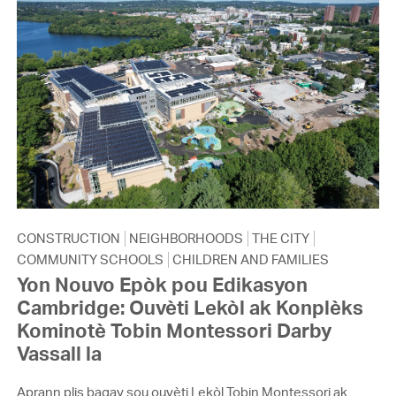
CONSTRUCTION
NEIGHBORHOODS
THE CITY
COMMUNITY SCHOOLS
CHILDREN AND FAMILIES
Yon Nouvo Epòk pou Edikasyon
Cambridge: Ouvèti Lekòl ak Konplèks
Kominotè Tobin Montessori Darby
Vassall la
Aprann plis bagay sou ouvèti Lekòl Tobin Montessori ak