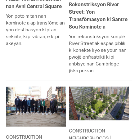
Rekonstriksyon River
nan Avni Central Square
Street: Yon
Yon poto mitan nan
Transfòmasyon ki Santre
kominote a ap transfòme an
Sou Kominote a
yon destinasyon ki pi an
sekirite, ki pi vibran, e ki pi
Yon rekonstriksyon konplè
akeyan.
River Street ak espas piblik
ki konekte li yo se youn nan
pwojè enfrastrikti ki pi
anbisye nan Cambridge
jiska prezan.
CONSTRUCTION
CONSTRUCTION
NEIGHBORHOODS