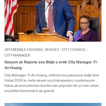
AFFORDABLE HOUSING
BUDGET
CITY COUNCIL
CITY MANAGER
Kesyon ak Repons sou Bidjè a avèk City Manager Yi-
An Huang
City Manager, Yi-An Huang, reflechi sou pwosesis bidjè Ane
Fiskal 2026 la, mete aksan sou transparans, moderasyon
fiskal, ak envestisman kontini nan priyorite kle yo nan mitan
ensètitid ekonomik k ap grandi.