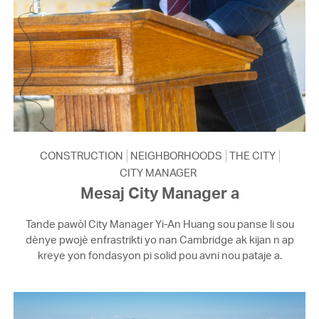
CONSTRUCTION
NEIGHBORHOODS
THE CITY
CITY MANAGER
Mesaj City Manager a
Tande pawòl City Manager Yi-An Huang sou panse li sou
dènye pwojè enfrastrikti yo nan Cambridge ak kijan n ap
kreye yon fondasyon pi solid pou avni nou pataje a.