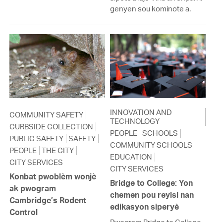
genyen sou kominote a.
INNOVATION AND
COMMUNITY SAFETY
TECHNOLOGY
CURBSIDE COLLECTION
PEOPLE
SCHOOLS
PUBLIC SAFETY
SAFETY
COMMUNITY SCHOOLS
PEOPLE
THE CITY
EDUCATION
CITY SERVICES
CITY SERVICES
Konbat pwoblèm wonjè
Bridge to College: Yon
ak pwogram
chemen pou reyisi nan
Cambridge’s Rodent
edikasyon siperyè
Control