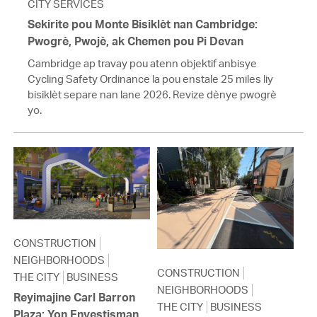
CITY SERVICES
Sekirite pou Monte Bisiklèt nan Cambridge:
Pwogrè, Pwojè, ak Chemen pou Pi Devan
Cambridge ap travay pou atenn objektif anbisye
Cycling Safety Ordinance la pou enstale 25 miles liy
bisiklèt separe nan lane 2026. Revize dènye pwogrè
yo.
CONSTRUCTION
NEIGHBORHOODS
CONSTRUCTION
THE CITY
BUSINESS
NEIGHBORHOODS
Reyimajine Carl Barron
THE CITY
BUSINESS
Plaza: Yon Envestisman