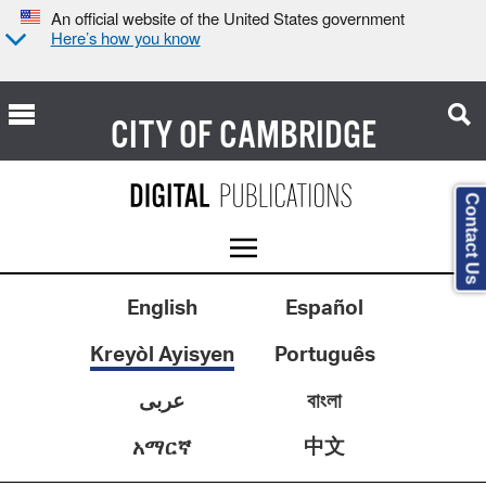
An official website of the United States government
Here’s how you know
CITY OF
CAMBRIDGE
Contact Us
English
Español
Kreyòl Ayisyen
Português
عربى
বাংলা
中文
አማርኛ