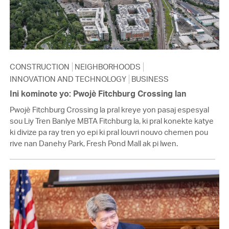
CONSTRUCTION
NEIGHBORHOODS
INNOVATION AND TECHNOLOGY
BUSINESS
Ini kominote yo: Pwojè Fitchburg Crossing lan
Pwojè Fitchburg Crossing la pral kreye yon pasaj espesyal
sou Liy Tren Banlye MBTA Fitchburg la, ki pral konekte katye
ki divize pa ray tren yo epi ki pral louvri nouvo chemen pou
rive nan Danehy Park, Fresh Pond Mall ak pi lwen.