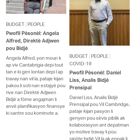
BUDGET
PEOPLE
Pwofil Pèsonèl: Angela
Alfred, Direktè Adjwen
pou Bidjè
BUDGET
PEOPLE
Angela Alfred, yon moun k
COVID-19
ap viv Cantabrigia depi tout
tan e ki gen lontan depi l ap
Pwofil Pèsonèl: Daniel
travay nan vil la, pataje kijan
Liss, Analis Bidjè
pakou li soti nan estajyè pou
Prensipal
rive nan Direktè Adjwen
Daniel Liss, Analis Bidjè
Bidjè a fòme angajman li
Prensipal pou Vil Cambridge,
anvè planifikasyon finansye
pataje kijan pasyon li
ki santre sou kominote a.
genyen pou sèvis piblik ak
kolaborasyon ant depatman
yo motive travay li pou
sipòte bidjè Vil la ak enpak li