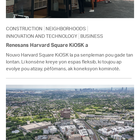
CONSTRUCTION
NEIGHBORHOODS
INNOVATION AND TECHNOLOGY
BUSINESS
Renesans Harvard Square KiOSK a
Nouvo Harvard Square KiOSK la pa senpleman pou gade tan
lontan. Li konsène kreye yon espas fleksib, ki toujou ap
evolye pou atizay, pèfòmans, ak koneksyon kominotè.