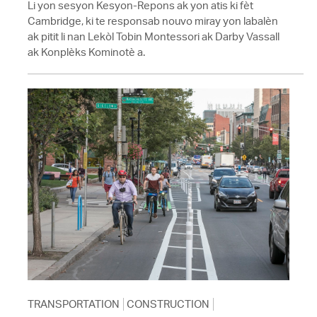
Li yon sesyon Kesyon-Repons ak yon atis ki fèt
Cambridge, ki te responsab nouvo miray yon labalèn
ak pitit li nan Lekòl Tobin Montessori ak Darby Vassall
ak Konplèks Kominotè a.
TRANSPORTATION
CONSTRUCTION