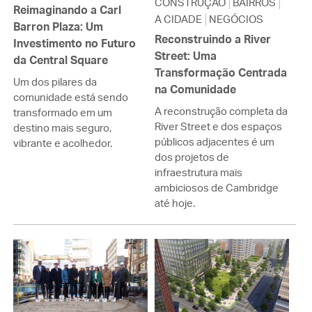
CONSTRUÇÃO
BAIRROS
Reimaginando a Carl
A CIDADE
NEGÓCIOS
Barron Plaza: Um
Reconstruindo a River
Investimento no Futuro
Street: Uma
da Central Square
Transformação Centrada
Um dos pilares da
na Comunidade
comunidade está sendo
A reconstrução completa da
transformado em um
River Street e dos espaços
destino mais seguro,
públicos adjacentes é um
vibrante e acolhedor.
dos projetos de
infraestrutura mais
ambiciosos de Cambridge
até hoje.