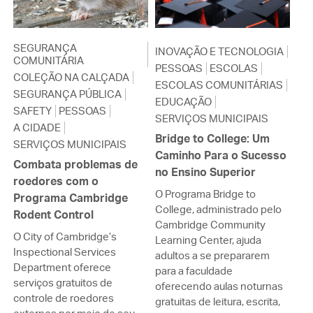
SEGURANÇA
INOVAÇÃO E TECNOLOGIA
COMUNITÁRIA
PESSOAS
ESCOLAS
COLEÇÃO NA CALÇADA
ESCOLAS COMUNITÁRIAS
SEGURANÇA PÚBLICA
EDUCAÇÃO
SAFETY
PESSOAS
SERVIÇOS MUNICIPAIS
A CIDADE
Bridge to College: Um
SERVIÇOS MUNICIPAIS
Caminho Para o Sucesso
Combata problemas de
no Ensino Superior
roedores com o
O Programa Bridge to
Programa Cambridge
College, administrado pelo
Rodent Control
Cambridge Community
O City of Cambridge’s
Learning Center, ajuda
Inspectional Services
adultos a se prepararem
Department oferece
para a faculdade
serviços gratuitos de
oferecendo aulas noturnas
controle de roedores
gratuitas de leitura, escrita,