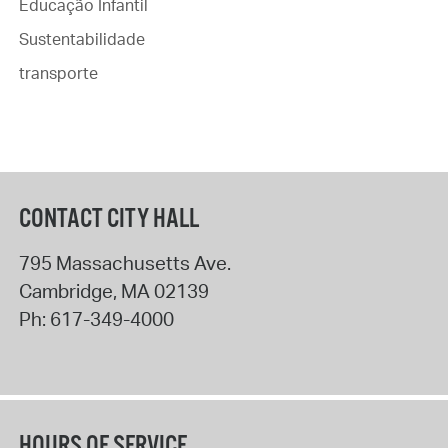
Educação Infantil
Sustentabilidade
transporte
CONTACT CITY HALL
795 Massachusetts Ave.
Cambridge
,
MA
02139
Ph:
617-349-4000
HOURS OF SERVICE