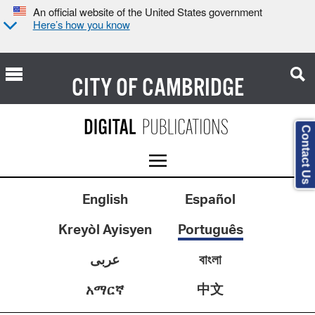
An official website of the United States government
Here’s how you know
CITY OF
CAMBRIDGE
Contact Us
English
Español
Kreyòl Ayisyen
Português
عربى
বাংলা
中文
አማርኛ