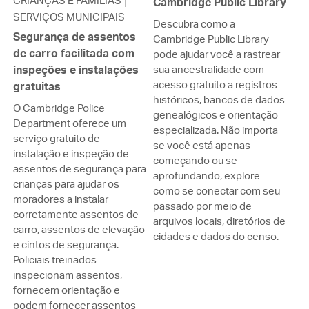
CRIANÇAS E FAMÍLIAS
Cambridge Public Library
SERVIÇOS MUNICIPAIS
Descubra como a
Segurança de assentos
Cambridge Public Library
de carro facilitada com
pode ajudar você a rastrear
inspeções e instalações
sua ancestralidade com
acesso gratuito a registros
gratuitas
históricos, bancos de dados
O Cambridge Police
genealógicos e orientação
Department oferece um
especializada. Não importa
serviço gratuito de
se você está apenas
instalação e inspeção de
começando ou se
assentos de segurança para
aprofundando, explore
crianças para ajudar os
como se conectar com seu
moradores a instalar
passado por meio de
corretamente assentos de
arquivos locais, diretórios de
carro, assentos de elevação
cidades e dados do censo.
e cintos de segurança.
Policiais treinados
inspecionam assentos,
fornecem orientação e
podem fornecer assentos