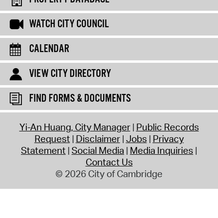
WATCH CITY COUNCIL
CALENDAR
VIEW CITY DIRECTORY
FIND FORMS & DOCUMENTS
Yi-An Huang, City Manager
Public Records
Request
Disclaimer
Jobs
Privacy
Statement
Social Media
Media Inquiries
Contact Us
© 2026 City of Cambridge