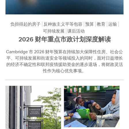
负担得起的房子
反种族主义平等包容
预算
教育
运输
可持续发展
课后活动
2026 财年重点市政计划深度解读
Cambridge 市 2026 财年预算在持续加大保障性住房、社会公
平、可持续发展和街道安全等领域投入的同时，面对日益增长
的经济不确定性和联邦疫情援助资金的逐步退场，将财政灵活
性作为核心优先事项。