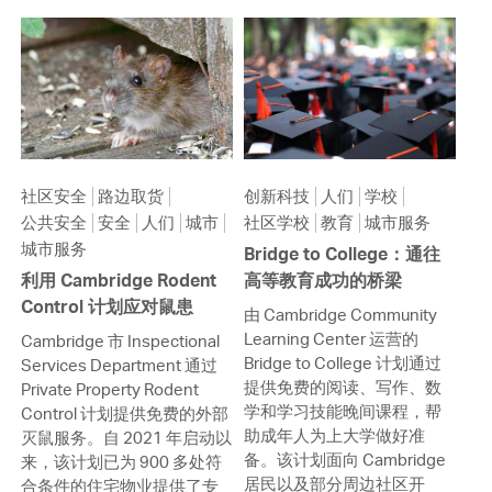
社区安全
路边取货
创新科技
人们
学校
公共安全
安全
人们
城市
社区学校
教育
城市服务
城市服务
Bridge to College：通往
利用 Cambridge Rodent
高等教育成功的桥梁
Control 计划应对鼠患
由 Cambridge Community
Learning Center 运营的
Cambridge 市 Inspectional
Bridge to College 计划通过
Services Department 通过
提供免费的阅读、写作、数
Private Property Rodent
学和学习技能晚间课程，帮
Control 计划提供免费的外部
助成年人为上大学做好准
灭鼠服务。自 2021 年启动以
备。该计划面向 Cambridge
来，该计划已为 900 多处符
居民以及部分周边社区开
合条件的住宅物业提供了专