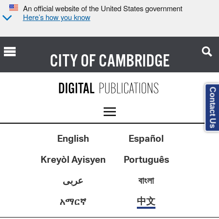
An official website of the United States government
Here’s how you know
CITY OF
CAMBRIDGE
Contact Us
English
Español
Kreyòl Ayisyen
Português
عربى
বাংলা
中文
አማርኛ