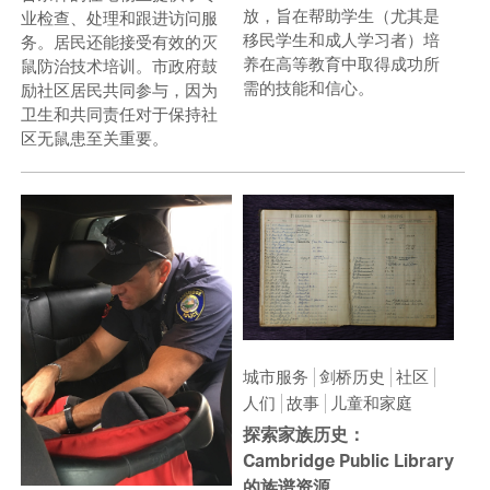
放，旨在帮助学生（尤其是
业检查、处理和跟进访问服
移民学生和成人学习者）培
务。居民还能接受有效的灭
养在高等教育中取得成功所
鼠防治技术培训。市政府鼓
需的技能和信心。
励社区居民共同参与，因为
卫生和共同责任对于保持社
区无鼠患至关重要。
城市服务
剑桥历史
社区
人们
故事
儿童和家庭
探索家族历史：
Cambridge Public Library
的族谱资源