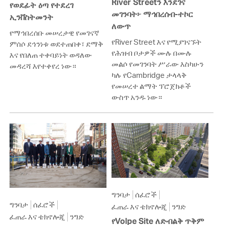
River Streetን እንደገና
የወደፊት ዕጣ የተደረገ
መገንባት፦ ማኅበረሰብ-ተኮር
ኢንቨስትመንት
ለውጥ
የማኅበረሰቡ መሠረታዊ የመገናኛ
የRiver Street እና የሚያገናኙት
ምሰሶ ደኅንነቱ ወደተጠበቀ፣ ደማቅ
የሕዝብ ቦታዎች ሙሉ በሙሉ
እና የበለጠ ተቀባይነት ወዳለው
መልሶ የመገንባት ሥራው እስካሁን
መዳረሻ እየተቀየረ ነው።
ካሉ የCambridge ታላላቅ
የመሠረተ ልማት ፕሮጀክቶች
ውስጥ አንዱ ነው።
ግንባታ
ሰፈሮች
ግንባታ
ሰፈሮች
ፈጠራ እና ቴክኖሎጂ
ንግድ
ፈጠራ እና ቴክኖሎጂ
ንግድ
የVolpe Site ለድብልቅ ጥቅም