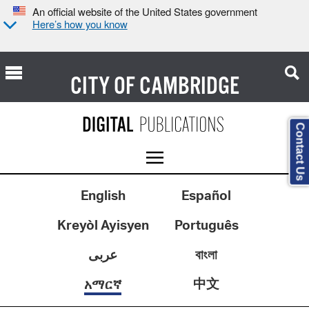
An official website of the United States government
Here’s how you know
CITY OF
CAMBRIDGE
Contact Us
English
Español
Kreyòl Ayisyen
Português
عربى
বাংলা
中文
አማርኛ