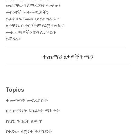
መሆናቸውን ለማረጋገጥ የሠለጠኑ
መኮንኖች መቀመጫዎችን
ይፈትሻሉ፣ መመሪያ ይሰጣሉ እና
ለተቸገሩ ቤተሰቦችም የልጅ የመኪና
መቀመጫዎችን በነፃ ሊያቀርቡ
ይችላሉ።
ተጨማሪ ዕቃዎችን ጫን
Topics
ተመጣጣኝ መኖሪያ ቤት
ፀረ-ዘረኝነት እኩልነት ማካተት
የአየር ንብረት ለውጥ
የቅድመ ልጅነት ትምህርት