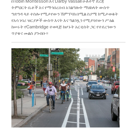
በTobin Montessori እና Darby Vassall ሁለተኛ ደረጃ
ትምህርት ቤቶች እና የማኅበረሰብ አገልግሎት ማዕከላት ውስጥ
ግድግዳ ላይ ተስሎ የሚታየውን ኸምፕባክ በሚል ስያሜ ከሚታወቁት
የአሳ ነባሪ ዝርያዎች ውስጥ እናት እና ግልገሏን የሚያሳየውን ሥዕል
ከሠሩት የCambridge ተወላጅ ከሆኑት አርቲስት ጋር የተደረገውን
ጥያቄና መልስ ያንብቡ።