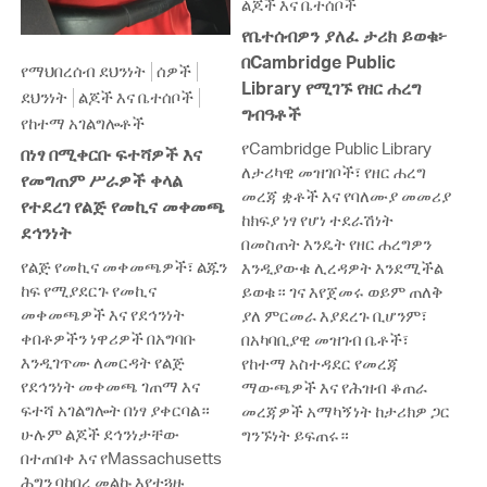
ልጆች እና ቤተሰቦች
የቤተሰብዎን ያለፈ ታሪክ ይወቁ፦
በCambridge Public
የማህበረሰብ ደህንነት
ሰዎች
Library የሚገኙ የዘር ሐረግ
ደህንነት
ልጆች እና ቤተሰቦች
ግብዓቶች
የከተማ አገልግሎቶች
የCambridge Public Library
በነፃ በሚቀርቡ ፍተሻዎች እና
ለታሪካዊ መዝገቦች፣ የዘር ሐረግ
የመግጠም ሥራዎች ቀላል
መረጃ ቋቶች እና የባለሙያ መመሪያ
የተደረገ የልጅ የመኪና መቀመጫ
ከክፍያ ነፃ የሆነ ተደራሽነት
ደኅንነት
በመስጠት እንዴት የዘር ሐረግዎን
የልጅ የመኪና መቀመጫዎች፣ ልጁን
እንዲያውቁ ሊረዳዎት እንደሚችል
ከፍ የሚያደርጉ የመኪና
ይወቁ። ገና እየጀመሩ ወይም ጠለቅ
መቀመጫዎች እና የደኅንነት
ያለ ምርመራ እያደረጉ ቢሆንም፣
ቀበቶዎችን ነዋሪዎች በአግባቡ
በአካባቢያዊ መዝገብ ቤቶች፣
እንዲገጥሙ ለመርዳት የልጅ
የከተማ አስተዳደር የመረጃ
የደኅንነት መቀመጫ ገጠማ እና
ማውጫዎች እና የሕዝብ ቆጠራ
ፍተሻ አገልግሎት በነፃ ያቀርባል።
መረጃዎች አማካኝነት ከታሪክዎ ጋር
ሁሉም ልጆች ደኅንነታቸው
ግንኙነት ይፍጠሩ።
በተጠበቀ እና የMassachusetts
ሕግን ባከበረ መልኩ እየተጓዙ