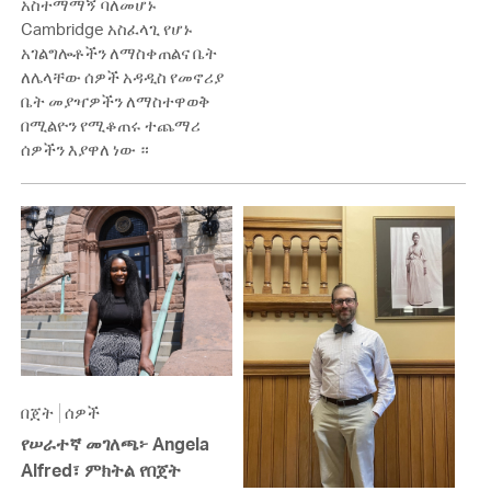
አስተማማኝ ባለመሆኑ
Cambridge አስፈላጊ የሆኑ
አገልግሎቶችን ለማስቀጠልና ቤት
ለሌላቸው ሰዎች አዳዲስ የመኖሪያ
ቤት መያዣዎችን ለማስተዋወቅ
በሚልዮን የሚቆጠሩ ተጨማሪ
ሰዎችን እያዋለ ነው ።
በጀት
ሰዎች
የሠራተኛ መገለጫ፦ Angela
Alfred፣ ምክትል የበጀት