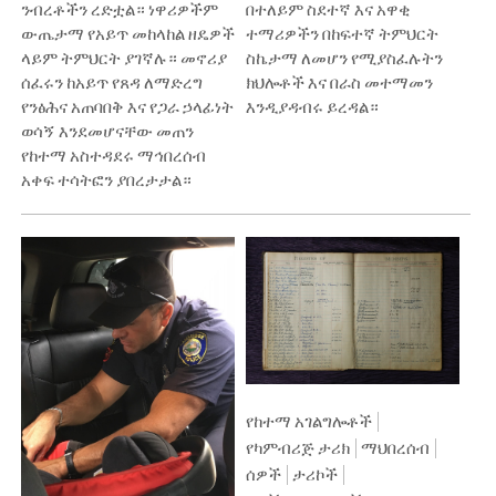
ንብረቶችን ረድቷል። ነዋሪዎችም
በተለይም ስደተኛ እና አዋቂ
ውጤታማ የአይጥ መከላከል ዘዴዎች
ተማሪዎችን በከፍተኛ ትምህርት
ላይም ትምህርት ያገኛሉ። መኖሪያ
ስኬታማ ለመሆን የሚያስፈሉትን
ሰፈሩን ከአይጥ የጸዳ ለማድረግ
ክህሎቶች እና በራስ መተማመን
የንፅሕና አጠባበቅ እና የጋራ ኃላፊነት
እንዲያዳብሩ ይረዳል።
ወሳኝ እንደመሆናቸው መጠን
የከተማ አስተዳደሩ ማኅበረሰብ
አቀፍ ተሳትፎን ያበረታታል።
የከተማ አገልግሎቶች
የካምብሪጅ ታሪክ
ማህበረሰብ
ሰዎች
ታሪኮች