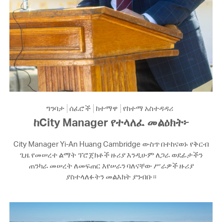
ግንባታ
ሰፈሮች
ከተማዋ
የከተማ አስተዳዳሪ
ከCity Manager የተላለፈ መልዕክት፦
City Manager Yi-An Huang Cambridge ውስጥ በተከናወኑ የቅርብ
ጊዜ የመሠረተ ልማት ፕሮጀክቶች ዙሪያ እንዲሁም ለጋራ ወደፊታችን
ጠንካራ መሠረት ለመፍጠር እየሠራን ባለናቸው ሥራዎች ዙሪያ
ያስተላለፉትን መልእክት ያንብቡ።