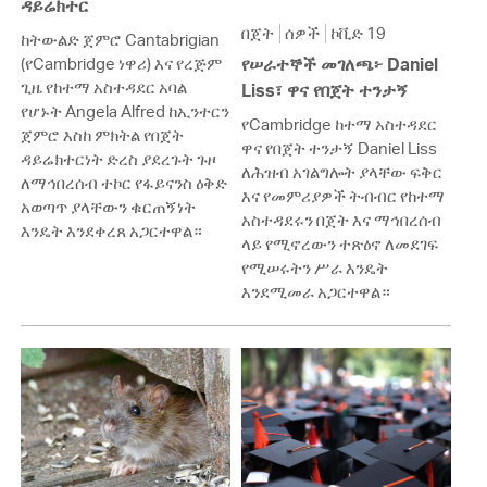
ዳይሬክተር
በጀት
ሰዎች
ኮቪድ 19
ከትውልድ ጀምሮ Cantabrigian
(የCambridge ነዋሪ) እና የረጅም
የሠራተኞች መገለጫ፦ Daniel
ጊዜ የከተማ አስተዳደር አባል
Liss፣ ዋና የበጀት ተንታኝ
የሆኑት Angela Alfred ከኢንተርን
የCambridge ከተማ አስተዳደር
ጀምሮ እስከ ምክትል የበጀት
ዋና የበጀት ተንታኝ Daniel Liss
ዳይሬክተርነት ድረስ ያደረጉት ጉዞ
ለሕዝብ አገልግሎት ያላቸው ፍቅር
ለማኅበረሰብ ተኮር የፋይናንስ ዕቅድ
እና የመምሪያዎች ትብብር የከተማ
አወጣጥ ያላቸውን ቁርጠኝነት
አስተዳደሩን በጀት እና ማኅበረሰብ
እንዴት እንደቀረጸ አጋርተዋል።
ላይ የሚኖረውን ተጽዕኖ ለመደገፍ
የሚሠሩትን ሥራ እንዴት
እንደሚመራ አጋርተዋል።