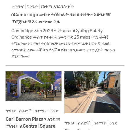
መጓጓዣ
ግንባታ
የከተማ አገልግሎቶች
በCambridge ውስጥ የብስክሌት ጉዞ ደኅንነት፦ እድገቶቹ፣
ፕሮጀክቶቹ እና መጭው ጊዜ
Cambridge እስከ 2026 ዓ.ም ድረስ በCycling Safety
Ordinance ውስጥ የተቀመጠውን ወደ 25 miles (ማይሎች)
የሚሆነውን የተለየ የብስክሌት መንገድ የመሥራት ከፍተኛ ራዕይ
ለማሳካት እየሠራች ትገኛለች። የቅርብ ጊዜውን የፕሮጀክት ግስጋሴ
ይገምግሙ።
ግንባታ
ሰፈሮች
ከተማዋ
ንግድ
Carl Barron Plazaን እንደገና
ግንባታ
ሰፈሮች
ከተማዋ
ንግድ
ማሰብ፦ ለCentral Square