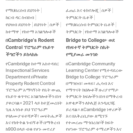
የማህበረሰብ ደህንነት
ፈጠራ እና ቴክኖሎጂ
ሰዎች
ከርብ ዳር ስብስብ
ትምህርት ቤቶች
የህዝብ ደህንነት
ደህንነት
ሰዎች
የማህበረሰብ ትምህርት ቤቶች
ከተማዋ
የከተማ አገልግሎቶች
ትምህርት
የከተማ አገልግሎቶች
በCambridge’s Rodent
Bridge to College፦ ወደ
Control ፕሮግራም የአይጥ
የከፍተኛ ትምህርት ስኬት
ችግሮችን ይከላከሉ
የሚያመራ መንገድ
የCambridge ከተማ አስተዳደር
በCambridge Community
Inspectional Services
Learning Center የሚተዳደረው
Department በPrivate
Bridge to College ፕሮግራም
Property Rodent Control
በማንበብ፣ መጻፍ፣ ሒሳብ እና
ፕሮግራም አማካኝነት የቤት ውጪ
የማጥናት ክህሎቶች ዙሪያ የማታ
የአይጥ ቁጥጥር አገልግሎቶችን በነፃ
ትምህርት ክፍሎችን በነፃ በማቅረብ
ያቀርባል። 2021 ላይ ከተጀመረበት
አዋቂዎችን ለኮሌጅ እንዲዘጋጁ
ጊዜ አንስቶ ይህ ፕሮግራም
ይረዳል። ለCambridge ነዋሪዎች
የባለሙያ ፍተሻዎች፣ መፍትሔዎች
እና በአቅራቢያው ለሚገኙ
እና የክትትል ጉብኝቶች በማቅረብ
የተመረጡ ማኅበረሰቦች ክፍት
ከ900 በላይ ብቁ የሆኑ መኖሪያ
የሆነው ፕሮግራም ተማሪዎችን እና