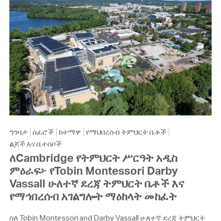
ግንባታ
ሰፈሮች
ከተማዋ
የማህበረሰብ ትምህርት ቤቶች
ልጆች እና ቤተሰቦች
ለCambridge የትምህርት ሥርዓት አዲስ
ምዕራፍ፦ የTobin Montessori Darby
Vassall ሁለተኛ ደረጃ ትምህርት ቤቶች እና
የማኅበረሰብ አገልግሎት ማዕከላት መከፈት
ስለ Tobin Montessori and Darby Vassall ሁለተኛ ደረጃ ትምህርት