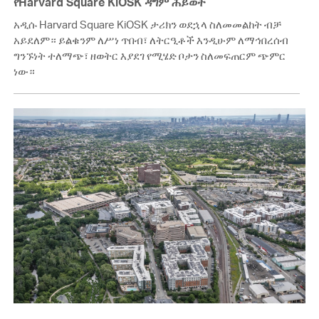
የHarvard Square KiOSK ዳግም ሕይወት
አዲሱ Harvard Square KiOSK ታሪክን ወደኋላ ስለመመልከት ብቻ
አይደለም። ይልቁንም ለሥነ ጥበብ፣ ለትርዒቶች እንዲሁም ለማኅበረሰብ
ግንኙነት ተለማጭ፣ ዘወትር እያደገ የሚሄድ ቦታን ስለመፍጠርም ጭምር
ነው።