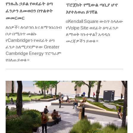
የንጹሕ ኃይል የወደፊት ዕጣ
ፕሮጀክት የሚውል ጣቢያ ሆኖ
ፈንታን ለመወሰን በጥልቀት
እየተለወጠ ይገኛል
መመርመር
በKendall Square ውስጥ ስላለው
ለሰዎች፣ ለሳይንስ እና ለማኅበረሰብ
የVolpe Site ወደፊት ዕጣ ፈንታ
ቦታ በሚሰጥ መልኩ
ለማወቅ ጓጉተዋል? አዳዲስ
የCambridgeን የወደፊት ዕጣ
መረጃዎችን ይወቁ።
ፈንታ ስለሚያደምቀው Greater
Cambridge Energy ፕሮግራም
የበለጠ ይወቁ።