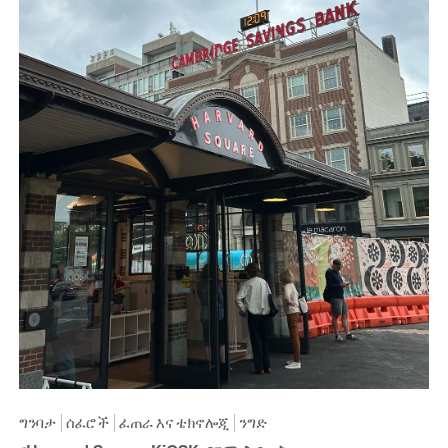
ግንባታ
ሰፈሮች
ፈጠራ እና ቴክኖሎጂ
ንግድ