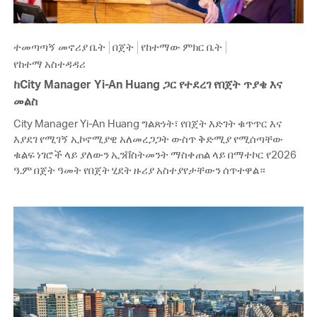
ተመጣጣኝ መኖሪያ ቤት
በጀት
የከተማው ምክር ቤት
የከተማ አስተዳዳሪ
ከCity Manager Yi-An Huang ጋር የተደረገ የበጀት ጥያቄ እና
መልስ
City Manager Yi-An Huang ግልጽነት፣ የበጀት እድገት ቁጥጥር እና
እያደገ የሚገኝ ኢኮኖሚያዊ አለመረጋጋት ውስጥ ቅድሚያ የሚሰጣቸው
ቁልፍ ነገሮች ላይ ያለውን ኢንቨስትመንት ማስቀጠል ላይ በማተኮር የ2026
ዓ.ም በጀት ዓመት የበጀት ሂደት ዙሪያ አስተያየታቸውን ሰጥተዋል።