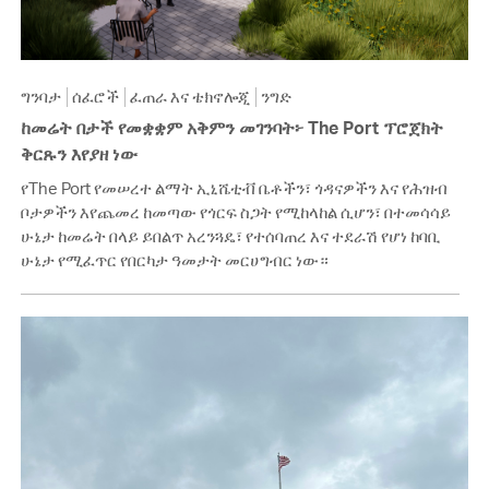
ግንባታ
ሰፈሮች
ፈጠራ እና ቴክኖሎጂ
ንግድ
ከመሬት በታች የመቋቋም አቅምን መገንባት፦ The Port ፕሮጀክት
ቅርጹን እየያዘ ነው
የThe Port የመሠረተ ልማት ኢኒሼቲቭ ቤቶችን፣ ጎዳናዎችን እና የሕዝብ
ቦታዎችን እየጨመረ ከመጣው የጎርፍ ስጋት የሚከላከል ሲሆን፣ በተመሳሳይ
ሁኔታ ከመሬት በላይ ይበልጥ አረንጓዴ፣ የተሰባጠረ እና ተደራሽ የሆነ ከባቢ
ሁኔታ የሚፈጥር የበርካታ ዓመታት መርሀግብር ነው።