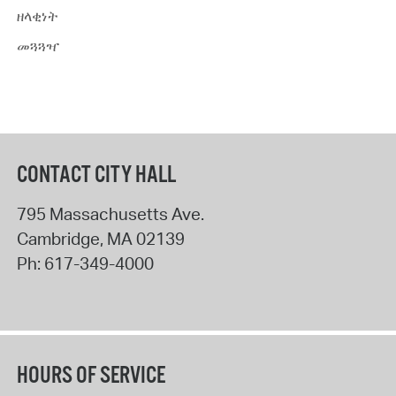
ዘላቂነት
መጓጓዣ
CONTACT CITY HALL
795 Massachusetts Ave.
Cambridge
,
MA
02139
Ph:
617-349-4000
HOURS OF SERVICE