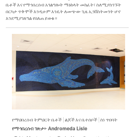
ቤቶች እና የማኅበረሰብ አገልግሎት ማዕከላት መከፈት፣ ስለሚያስገኙት
በርካታ ጥቅሞች እንዲሁም እንዴት ለመጭው ጊዜ ኢንቨስትመንት ሆኖ
እንደሚያገለግል የበለጠ ይወቁ።
የማህበረሰብ ትምህርት ቤቶች
ልጆች እና ቤተሰቦች
ስነ ጥበባት
የማኅበረሰብ ገጽታ፦ Andromeda Lisle