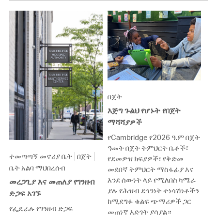
በጀት
እጅግ ጉልህ የሆኑት የበጀት
ማሻሻያዎች
የCambridge የ2026 ዓ.ም በጀት
ዓመት በጀት ትምህርት ቤቶች፣
ተመጣጣኝ መኖሪያ ቤት
በጀት
የደመዎዝ ክፍያዎች፣ የቅድመ
ቤት አልባ ማህበረሰብ
መደበኛ ትምህርት ማስፋፊያ እና
እንደ ሰውነት ላይ የሚለበስ ካሜራ
መረጋጊያ እና መጠለያ የገንዘብ
ያሉ የሕዝብ ደኅንነት ተነሳሽነቶችን
ድጋፍ አገኙ
ከሚደግፉ ቁልፍ ጭማሪዎች ጋር
የፌዴራሉ የገንዘብ ድጋፍ
መጠነኛ እድገት ያሳያል።