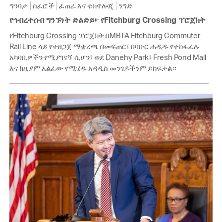
ግንባታ
ሰፈሮች
ፈጠራ እና ቴክኖሎጂ
ንግድ
የኅብረተሰብ ግንኙነት ድልድይ፦ የFitchburg Crossing ፕሮጀክት
የFitchburg Crossing ፕሮጀክት በMBTA Fitchburg Commuter
Rail Line ላይ የተዘጋጀ ማቋረጫ በመፍጠር፣ በባቡር ሐዲዱ የተከፋፈሉ
አካባቢዎችን የሚያገናኝ ሲሆን፣ ወደ Danehy Park፣ Fresh Pond Mall
እና ከዚያም አልፈው የሚሄዱ አዳዲስ መንገዶችንም ይከፍታል።