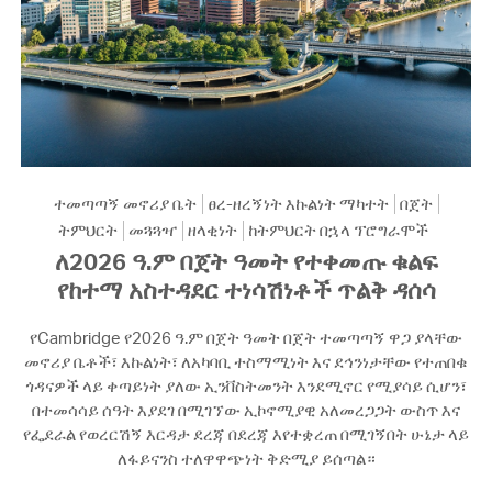
ተመጣጣኝ መኖሪያ ቤት
ፀረ-ዘረኝነት እኩልነት ማካተት
በጀት
ትምህርት
መጓጓዣ
ዘላቂነት
ከትምህርት በኋላ ፕሮግራሞች
ለ2026 ዓ.ም በጀት ዓመት የተቀመጡ ቁልፍ
የከተማ አስተዳደር ተነሳሽነቶች ጥልቅ ዳሰሳ
የCambridge የ2026 ዓ.ም በጀት ዓመት በጀት ተመጣጣኝ ዋጋ ያላቸው
መኖሪያ ቤቶች፣ እኩልነት፣ ለአካባቢ ተስማሚነት እና ደኅንነታቸው የተጠበቁ
ጎዳናዎች ላይ ቀጣይነት ያለው ኢንቨስትመንት እንደሚኖር የሚያሳይ ሲሆን፣
በተመሳሳይ ሰዓት እያደገ በሚገኘው ኢኮኖሚያዊ አለመረጋጋት ውስጥ እና
የፌደራል የወረርሽኝ እርዳታ ደረጃ በደረጃ እየተቋረጠ በሚገኝበት ሁኔታ ላይ
ለፋይናንስ ተለዋዋጭነት ቅድሚያ ይሰጣል።