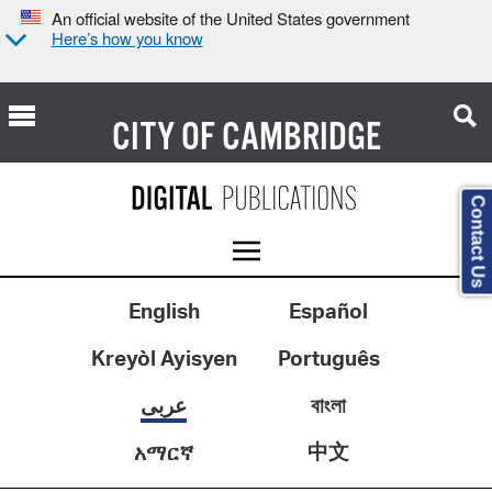
An official website of the United States government
Here’s how you know
CITY OF
CAMBRIDGE
Contact Us
English
Español
Kreyòl Ayisyen
Português
বাংলা
عربى
中文
አማርኛ