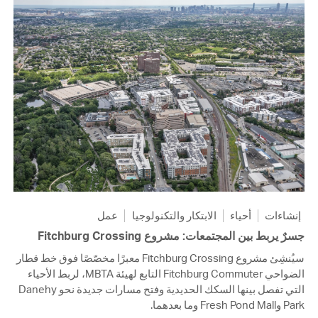
إنشاءات
أحياء
الابتكار والتكنولوجيا
عمل
جسرٌ يربط بين المجتمعات: مشروع Fitchburg Crossing
سيُنشِئ مشروع Fitchburg Crossing معبرًا مخصّصًا فوق خط قطار
الضواحي Fitchburg Commuter التابع لهيئة MBTA، لربط الأحياء
التي تفصل بينها السكك الحديدية وفتح مسارات جديدة نحو Danehy
Park وFresh Pond Mall وما بعدهما.