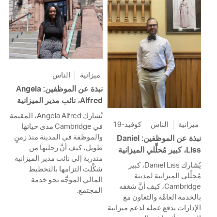
ميزانية
الناس
نبذة عن الموظفين: Angela
Alfred، نائب مدير الميزانية
تُشارك Angela Alfred، المقيمة
ميزانية
الناس
كوفيد-19
في Cambridge مدى حياتها
والموظفة في المدينة منذ زمنٍ
نبذة عن الموظفين: Daniel
طويل، كيف أنَّ رحلتها من
Liss، كبير مُحلِّلي الميزانية
متدربة إلى نائب مدير الميزانية
يُشارك Daniel Liss، كبير
شكَّلت التزامها بالتخطيط
مُحلِّلي الميزانية لمدينة
المالي الموجَّه نحو خدمة
Cambridge، كيف أنَّ شغفه
المجتمع.
بالخدمة العامَّة والتعاون مع
الإدارات يدفع عمله لدعم ميزانية