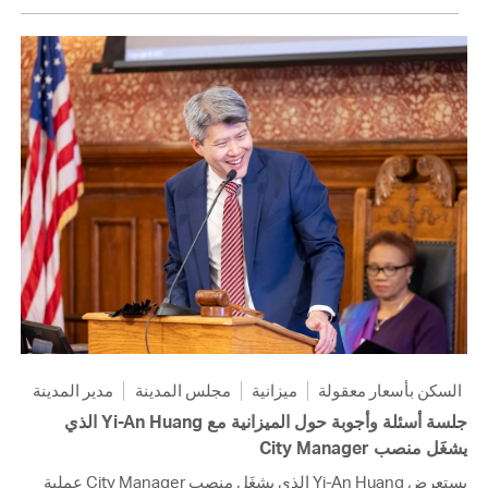
السكن بأسعار معقولة
ميزانية
مجلس المدينة
مدير المدينة
جلسة أسئلة وأجوبة حول الميزانية مع Yi-An Huang الذي
يشغَل منصب City Manager
يستعرض Yi-An Huang الذي يشغَل منصب City Manager عملية