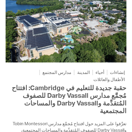
إنشاءات
أحياء
المدينة
مدارس المجتمع
الأطفال والعائلات
حقبة جديدة للتعليم في Cambridge: افتتاح
مُجمَّع مدارس Darby Vassall للصفوف
المُتقدِّمة وDarby Vassall والمساحات
المجتمعية
تعرَّفوا على المزيد حول افتتاح مُجمَّع مدارس Tobin Montessori
وDarby Vassall للصفوف المُتقدِّمة والمساحات المجتمعية،