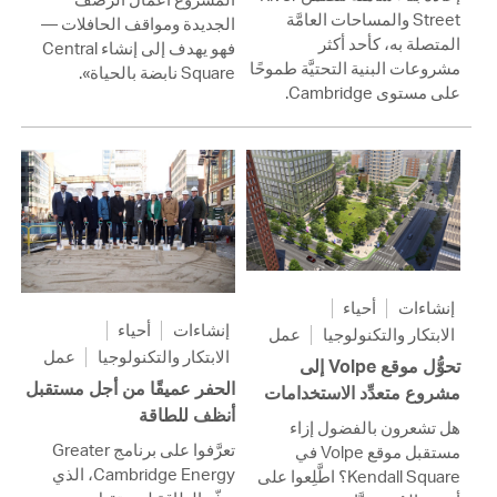
Street والمساحات العامَّة
الجديدة ومواقف الحافلات —
المتصلة به، كأحد أكثر
فهو يهدف إلى إنشاء Central
مشروعات البنية التحتيَّة طموحًا
Square نابضة بالحياة».
على مستوى Cambridge.
إنشاءات
أحياء
إنشاءات
أحياء
الابتكار والتكنولوجيا
عمل
الابتكار والتكنولوجيا
عمل
تحوُّل موقع Volpe إلى
الحفر عميقًا من أجل مستقبل
مشروع متعدِّد الاستخدامات
أنظف للطاقة
هل تشعرون بالفضول إزاء
تعرَّفوا على برنامج Greater
مستقبل موقع Volpe في
Cambridge Energy، الذي
Kendall Square؟ اطَّلِعوا على