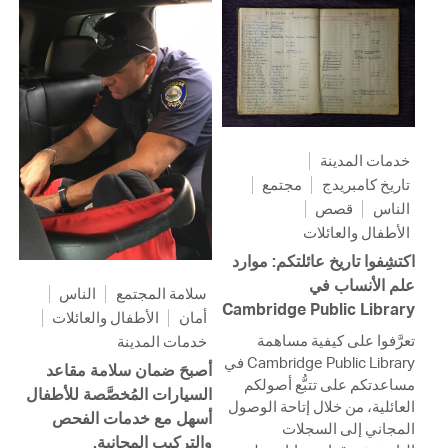
خدمات المدينة
تاريخ كامبريدج
مجتمع
الناس
قصص
الأطفال والعائلات
اكتشِفوا تاريخ عائلتكم: موارد
علم الأنساب في
سلامة المجتمع
الناس
Cambridge Public Library
أمان
الأطفال والعائلات
تعرَّفوا على كيفية مساهمة
خدمات المدينة
Cambridge Public Library في
أصبحَ ضمان سلامة مقاعد
مساعدتكم على تتبُّع أصولكم
السيارات المُخصَّصة للأطفال
العائلية، من خلال إتاحة الوصول
أسهل مع خدمات الفحص
المجاني إلى السجلات
والتركيب المجانية.