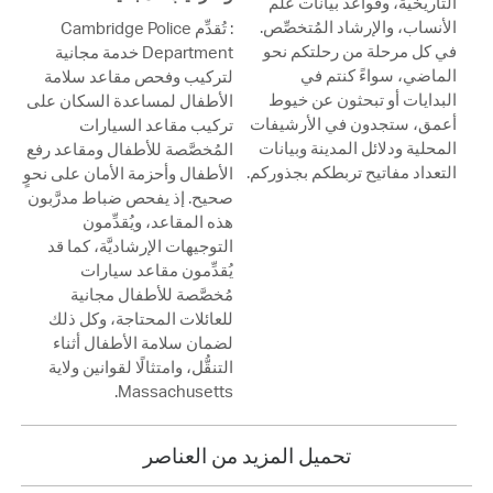
التاريخية، وقواعد بيانات علم
الأنساب، والإرشاد المُتخصِّص.
: تُقدِّم Cambridge Police
في كل مرحلة من رحلتكم نحو
Department خدمة مجانية
الماضي، سواءً كنتم في
لتركيب وفحص مقاعد سلامة
البدايات أو تبحثون عن خيوط
الأطفال لمساعدة السكان على
أعمق، ستجدون في الأرشيفات
تركيب مقاعد السيارات
المحلية ودلائل المدينة وبيانات
المُخصَّصة للأطفال ومقاعد رفع
التعداد مفاتيح تربطكم بجذوركم.
الأطفال وأحزمة الأمان على نحوٍ
صحيح. إذ يفحص ضباط مدرَّبون
هذه المقاعد، ويُقدِّمون
التوجيهات الإرشاديَّة، كما قد
يُقدِّمون مقاعد سيارات
مُخصَّصة للأطفال مجانية
للعائلات المحتاجة، وكل ذلك
لضمان سلامة الأطفال أثناء
التنقُّل، وامتثالًا لقوانين ولاية
Massachusetts.
تحميل المزيد من العناصر