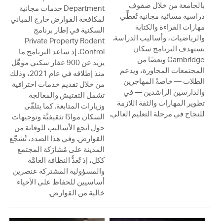
بالجامعة من خلال صفوف
Department خدمات مجانية
دراسية مسائية مجانية تُغطِّي
لمكافحة القوارض خارج المباني
مهارات القراءة والكتابة
السكنية في إطار برنامج
والرياضيات، وأساليب الدراسة.
Private Property Rodent
يستهدف البرنامج سكان
Control. إذ ساعد البرنامج ما
Cambridge وبعضًا من
يزيد عن 900 عقار سكني مؤهَّل
المجتمعات المجاورة، ويدعم
منذ إطلاقه في عام 2021، وذلك
الطلاب — خاصةً المهاجرين
من خلال تقديم خدمات احترافية
والدارسين الراشدين — في
تشمل التفتيش والمعالجة
تطوير المهارات والثقة اللازمة
وزيارات المتابعة. كما يتلقّى
للنجاح في مرحلة التعليم العالي.
السكان موادًا تثقيفيَّة وتوجيهات
حول أنجع الأساليب للوقاية من
القوارض. وفي هذا الصدد، تُشجّع
المدينة على مُشارَكة المجتمع
ككل، إذ تُعدُّ النظافة العامَّة
والمسؤولية المشتركة عنصرين
أساسيين للحفاظ على الأحياء
خالية من القوارض.