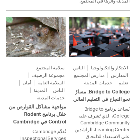
المدينة وأثرها في المجتمع.
الابتكار والتكنولوجيا
الناس
سلامة المجتمع
المدارس
مدارس المجتمع
مجموعة الرصيف
تعليم
خدمات المدينة
السلامة العامة
أمان
الناس
المدينة
Bridge to College: مسارٌ
خدمات المدينة
نحو النجاح في التعليم العالي
مواجهة مشاكل القوارض من
يُساعد برنامج Bridge to
خلال برنامج Rodent
College، الذي تُشرف عليه
Control في Cambridge
Cambridge Community
Learning Center، الراشدين
تُقدِّم Cambridge
على الاستعداد للالتحاق
Inspectional Services