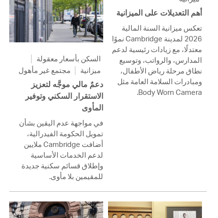
أهم التعديلات على الميزانية
تعكس ميزانية السنة المالية
2026 لمدينة Cambridge نموًا
معتدلًا، مع زيادات رئيسية لدعم
السكن بأسعار معقولة
المدارس، والرواتب، وتوسيع
ميزانية
مجتمع غير مأهول
نطاق مرحلة رياض الأطفال،
ومبادرات السلامة العامة مثل
دعمٌ مالي موجَّه لتعزيز
Body Worn Camera.
الاستقرار السكني وتوفير
المأوى
في مواجهة عدم اليقين بشأن
تمويل الحكومة الفيدرالية،
أضافت Cambridge ملايين
لدعم الخدمات الأساسية
وإطلاق قسائم سكنية جديدة
للمقيمين بلا مأوى.