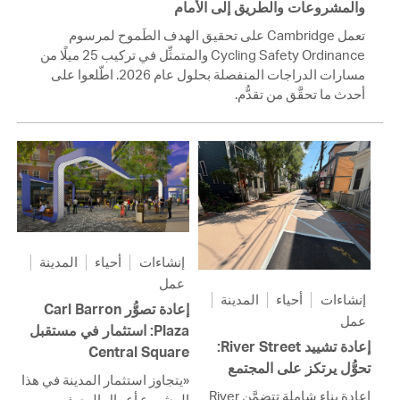
والمشروعات والطريق إلى الأمام
تعمل Cambridge على تحقيق الهدف الطَموح لمرسوم
Cycling Safety Ordinance والمتمثِّل في تركيب 25 ميلًا من
مسارات الدراجات المنفصلة بحلول عام 2026. اطّلعوا على
أحدث ما تحقَّق من تقدُّم.
إنشاءات
أحياء
المدينة
عمل
إنشاءات
أحياء
المدينة
إعادة تصوُّر Carl Barron
عمل
Plaza: استثمار في مستقبل
إعادة تشييد River Street:
Central Square
تحوُّل يرتكز على المجتمع
«يتجاوز استثمار المدينة في هذا
إعادة بناء شاملة تتضمَّن River
المشروع أعمال الرصف