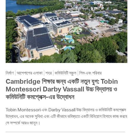
নির্মাণ
আশেপাশের এলাকা
শহর
কমিউনিটি স্কুল
শিশু এবং পরিবার
Cambridge শিক্ষার জন্য একটি নতুন যুগ: Tobin
Montessori Darby Vassall উচ্চ বিদ্যালয় ও
কমিউনিটি কমপ্লেক্স-এর উদ্বোধন
Tobin Montessori এবং Darby Vassall উচ্চ বিদ্যালয় ও কমিউনিটি কমপ্লেক্স
উদ্বোধন, এর অনেক সুবিধা এবং এটি কীভাবে ভবিষ্যতে একটি বিনিয়োগ হিসাবে কাজ করবে
সে সম্পর্কে আরও জানুন।