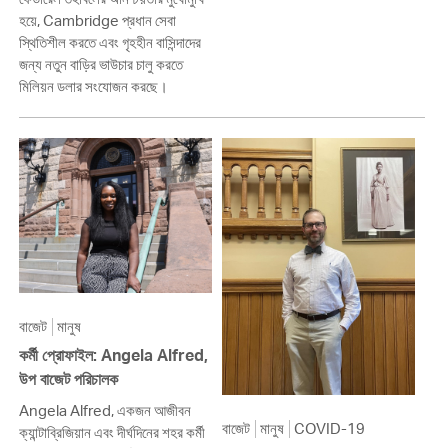
হয়ে, Cambridge প্রধান সেবা
স্থিতিশীল করতে এবং গৃহহীন বাসিন্দাদের
জন্য নতুন বাড়ির ভাউচার চালু করতে
মিলিয়ন ডলার সংযোজন করছে।
বাজেট
মানুষ
কর্মী প্রোফাইল: Angela Alfred,
উপ বাজেট পরিচালক
Angela Alfred, একজন আজীবন
বাজেট
মানুষ
COVID-19
ক্যান্টাব্রিজিয়ান এবং দীর্ঘদিনের শহর কর্মী