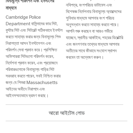
বিনামূল্যে পরিদর্শন এবং ইনস্টলের
নথিপত্র, বংশপরিচয় ডাটাবেস এবং
মাধ্যমে
বিশেষজ্ঞ নির্দেশনায় বিনামূল্যে অ্যাক্সেসের
Cambridge Police
সুবিধার মাধ্যমে আপনার বংশ পরিচয়
Department বাসিন্দাদের কার সিট,
অনুসন্ধান করতে সাহায্য করতে পারে।
বুস্টার সিট এবং সিটবেল্ট সঠিকভাবে ইনস্টল
আপনি শুরু করছেন বা আরও গভীরে
করতে সাহায্য করার জন্য বিনামূল্যে শিশু
যাচ্ছেন, স্থানীয় আর্কাইভ, শহরের ডিরেক্টরি
নিরাপত্তা আসন ইনস্টলেশন এবং
এবং জনগণনার তথ্যের মাধ্যমে আপনার
পরিদর্শন সেবা প্রদান করে। প্রশিক্ষিত
অতীতের সাথে কীভাবে সংযোগ স্থাপন
অফিসাররা সিটগুলো পরিদর্শন করেন,
করবেন তা অন্বেষণ করুন।
নির্দেশনা প্রদান করেন, এবং প্রয়োজনে
পরিবারগুলোকে বিনামূল্যে গাড়ির সিট
সরবরাহ করতে পারেন, সবই নিশ্চিত করার
জন্য যে শিশুরা Massachusetts
আইনের অধীনে নিরাপদে এবং
আইনসম্মতভাবে ভ্রমণ করছে।
আরো আইটেম লোড