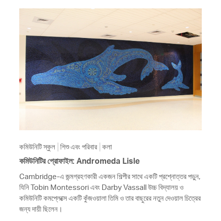
কমিউনিটি স্কুল
শিশু এবং পরিবার
কলা
কমিউনিটির প্রোফাইল: Andromeda Lisle
Cambridge-এ জন্মগ্রহণকারী একজন শিল্পীর সাথে একটি প্রশ্নোত্তর পড়ুন,
যিনি Tobin Montessori এবং Darby Vassall উচ্চ বিদ্যালয় ও
কমিউনিটি কমপ্লেক্সে একটি কুঁজওয়ালা তিমি ও তার বাছুরের নতুন দেওয়াল চিত্রের
জন্য দায়ী ছিলেন।