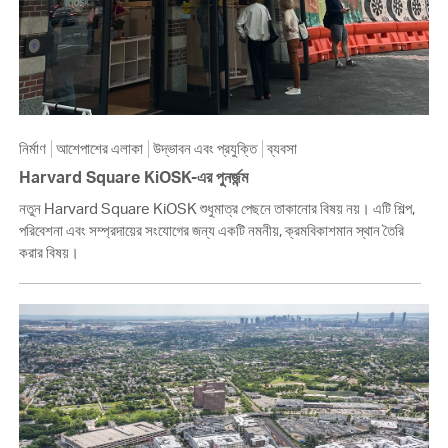
নির্মাণ
আশেপাশের এলাকা
উদ্ভাবন এবং প্রযুক্তি
ব্যবসা
Harvard Square KiOSK-এর পুনর্জন্ম
নতুন Harvard Square KiOSK শুধুমাত্র পেছনে তাকানোর বিষয় নয়। এটি শিল্প,
পরিবেশনা এবং সম্প্রদায়ের সংযোগের জন্য একটি নমনীয়, ক্রমবিকাশমান স্থান তৈরি
করার বিষয়।