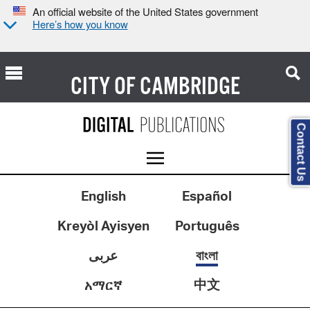
An official website of the United States government
Here’s how you know
CITY OF
CAMBRIDGE
Contact Us
English
Español
Kreyòl Ayisyen
Português
عربى
বাংলা
中文
አማርኛ