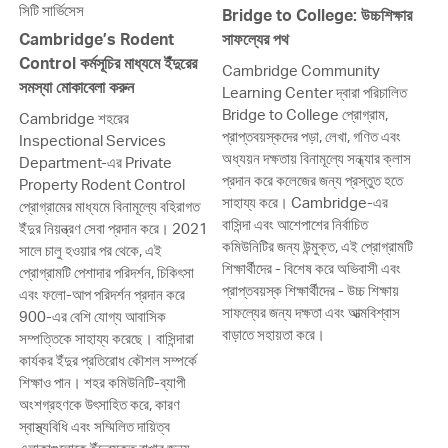
সিটি সার্ভিসেস
Bridge to College: উচ্চশিক্ষার
Cambridge’s Rodent
সাফল্যের পথ
Control কর্মসূচির মাধ্যমে ইঁদুরের
Cambridge Community
সমস্যা মোকাবেলা করুন
Learning Center দ্বারা পরিচালিত
Bridge to College প্রোগ্রাম,
Cambridge শহরের
প্রাপ্তবয়স্কদের পড়া, লেখা, গণিত এবং
Inspectional Services
অধ্যয়ন দক্ষতায় বিনামূল্যে সন্ধ্যার ক্লাস
Department-এর Private
প্রদান করে কলেজের জন্য প্রস্তুত হতে
Property Rodent Control
সাহায্য করে। Cambridge-এর
প্রোগ্রামের মাধ্যমে বিনামূল্যে বহিরাগত
বাসিন্দা এবং আশেপাশের নির্বাচিত
ইঁদুর নিয়ন্ত্রণ সেবা প্রদান করে। 2021
কমিউনিটির জন্য উন্মুক্ত, এই প্রোগ্রামটি
সালে চালু হওয়ার পর থেকে, এই
শিক্ষার্থীদের - বিশেষ করে অভিবাসী এবং
প্রোগ্রামটি পেশাদার পরিদর্শন, চিকিৎসা
প্রাপ্তবয়স্ক শিক্ষার্থীদের - উচ্চ শিক্ষায়
এবং ফলো-আপ পরিদর্শন প্রদান করে
সাফল্যের জন্য দক্ষতা এবং আত্মবিশ্বাস
900-এর বেশি যোগ্য আবাসিক
বাড়াতে সহায়তা করে।
সম্পত্তিকে সাহায্য করেছে। বাসিন্দারা
কার্যকর ইঁদুর প্রতিরোধ কৌশল সম্পর্কে
শিক্ষাও পান। শহর কমিউনিটি-ব্যাপী
অংশগ্রহণকে উৎসাহিত করে, কারণ
স্বাস্থ্যবিধি এবং সম্মিলিত দায়িত্ব