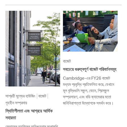
বাজেট
সবচেয়ে গুরুত্বপূর্ণ বাজেট পরিবর্তনসমূহ
Cambridge-এর FY26 বাজেট
মধ্যম প্রবৃদ্ধি প্রতিফলিত করে, যেখানে
মূল বৃদ্ধিগুলি স্কুল, বেতন, প্রিস্কুল
সাশ্রয়ী মূল্যের হাউজিং
বাজেট
সম্প্রসারণ, এবং বডি ক্যামেরার মতো
গৃহহীন সম্প্রদায়
জনিনিরাপত্তা উদ্যোগকে সমর্থন করে।
স্থিতিশীলতা এবং আশ্রয়ে আর্থিক
সহায়তা
ফেডারেল তহবিলের অনিশ্চয়তার মুখোমুখি