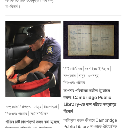
এলাকাগুলোকে ইঁদুরমুক্ত রাখার জন্য
অপরিহার্য।
সিটি সার্ভিসেস
কেমব্রিজ ইতিহাস
সম্প্রদায়
মানুষ
গল্পসমূহ
শিশু এবং পরিবার
আপনার পরিবারের অতীত উন্মোচন
করুন: Cambridge Public
Library-তে বংশ পরিচয় সংক্রান্ত
সম্প্রদায় নিরাপত্তা
মানুষ
নিরাপত্তা
রিসোর্স
শিশু এবং পরিবার
সিটি সার্ভিসেস
আবিষ্কার করুন কীভাবে Cambridge
গাড়ির সিট নিরাপত্তা সহজ করা হয়েছে
Public Library আপনাকে ঐতিহাসিক