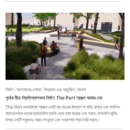
নির্মাণ
আশেপাশের এলাকা
উদ্ভাবন এবং প্রযুক্তি
ব্যবসা
পৃষ্ঠের নীচে স্থিতিস্থাপকতা নির্মাণ: The Port প্রকল্প আকার নেয়
The Port অবকাঠামো প্রকল্প একটি বহু-বছরের উদ্যোগ যা বাড়ি, রাস্তা এবং পাবলিক
স্থানগুলোকে বন্যার ক্রমবর্ধমান হুমকি থেকে রক্ষা করেছে এবং করবে, পাশাপাশি ভূমির
উপরে একটি সবুজতর, আরও সংযুক্ত এবং সহজগম্য পাড়া তৈরি করবে।