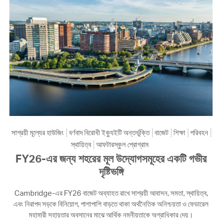
সাশ্রয়ী মূল্যের হাউজিং
বর্ণবাদ বিরোধী ইক্যুইটি অন্তর্ভুক্তি
বাজেট
শিক্ষা
পরিবহন
স্থায়িত্ব
আফটারস্কুল প্রোগ্রাম
FY26-এর জন্য শহরের মূল উদ্যোগসমূহের একটি গভীর
দৃষ্টিভঙ্গি
Cambridge-এর FY26 বাজেট অব্যাহত রাখে সাশ্রয়ী আবাসন, সমতা, স্থায়িত্ব,
এবং নিরাপদ সড়কে বিনিয়োগ, পাশাপাশি বাড়তে থাকা অর্থনৈতিক অনিশ্চয়তা ও ফেডারেল
মহামারী সহায়তার অবসানের মাঝে আর্থিক নমনীয়তাকে অগ্রাধিকার দেয়।