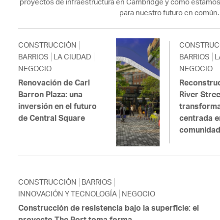
proyectos de infraestructura en Cambridge y cómo estamos
para nuestro futuro en común.
CONSTRUCCIÓN
CONSTRUC
BARRIOS
LA CIUDAD
BARRIOS
L
NEGOCIO
NEGOCIO
Renovación de Carl
Reconstru
Barron Plaza: una
River Stree
inversión en el futuro
transform
de Central Square
centrada e
comunida
CONSTRUCCIÓN
BARRIOS
INNOVACIÓN Y TECNOLOGÍA
NEGOCIO
Construcción de resistencia bajo la superficie: el
proyecto The Port toma forma