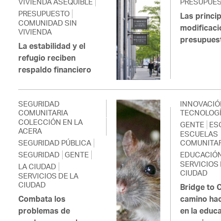
VIVIENDA ASEQUIBLE
PRESUPUE
PRESUPUESTO
Las princi
COMUNIDAD SIN
modificaci
VIVIENDA
presupues
La estabilidad y el
refugio reciben
respaldo financiero
SEGURIDAD
INNOVACIÓ
COMUNITARIA
TECNOLOG
COLECCIÓN EN LA
GENTE
ES
ACERA
ESCUELAS
SEGURIDAD PÚBLICA
COMUNITAR
SEGURIDAD
GENTE
EDUCACIÓ
SERVICIOS 
LA CIUDAD
CIUDAD
SERVICIOS DE LA
CIUDAD
Bridge to C
Combata los
camino haci
problemas de
en la educ