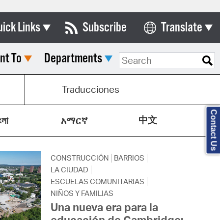
uick Links
Subscribe
Translate
Select Language
nt To
Departments
ards & Commissions
lendar
Traducciones
y Directory
Contact Us
中文
tact City Council
ংলা
አማርኛ
partment List
CONSTRUCCIÓN
BARRIOS
rms & Documents
LA CIUDAD
nicipal Code
ESCUELAS COMUNITARIAS
NIÑOS Y FAMILIAS
n Meeting Portal
Una nueva era para la
educación de Cambridge: