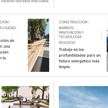
 creando una base más sólida
CIÓN
CONSTRUCCIÓN
A CIUDAD
BARRIOS
INNOVACIÓN Y
TECNOLOGÍA
cción de
NEGOCIO
t: una
Trabajo en las
ación
profundidades para un
n la
futuro energético más
d
limpio