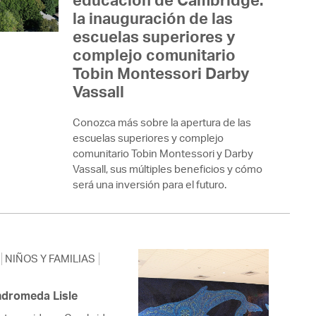
 Bills Online
la inauguración de las
operty Database
escuelas superiores y
complejo comunitario
ClickFix
Tobin Montessori Darby
Vassall
ew News
ch City Council
Conozca más sobre la apertura de las
escuelas superiores y complejo
comunitario Tobin Montessori y Darby
Vassall, sus múltiples beneficios y cómo
será una inversión para el futuro.
NIÑOS Y FAMILIAS
Andromeda Lisle