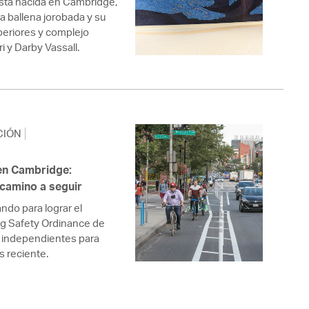
tista nacida en Cambridge,
a ballena jorobada y su
periores y complejo
 y Darby Vassall.
CIÓN
 en Cambridge:
 camino a seguir
ndo para lograr el
ng Safety Ordinance de
as independientes para
s reciente.