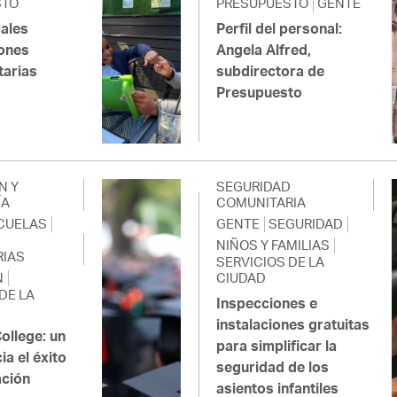
STO
PRESUPUESTO
GENTE
pales
Perfil del personal:
ones
Angela Alfred,
tarias
subdirectora de
Presupuesto
N Y
SEGURIDAD
ÍA
COMUNITARIA
CUELAS
GENTE
SEGURIDAD
NIÑOS Y FAMILIAS
IAS
SERVICIOS DE LA
N
CIUDAD
DE LA
Inspecciones e
instalaciones gratuitas
ollege: un
para simplificar la
a el éxito
seguridad de los
ación
asientos infantiles