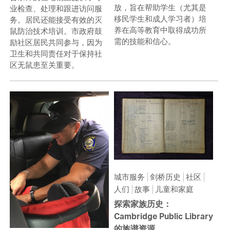
放，旨在帮助学生（尤其是
业检查、处理和跟进访问服
移民学生和成人学习者）培
务。居民还能接受有效的灭
养在高等教育中取得成功所
鼠防治技术培训。市政府鼓
需的技能和信心。
励社区居民共同参与，因为
卫生和共同责任对于保持社
区无鼠患至关重要。
城市服务
剑桥历史
社区
人们
故事
儿童和家庭
探索家族历史：
Cambridge Public Library
的族谱资源