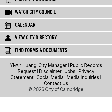
WATCH CITY COUNCIL
CALENDAR
VIEW CITY DIRECTORY
FIND FORMS & DOCUMENTS
Yi-An Huang, City Manager
Public Records
Request
Disclaimer
Jobs
Privacy
Statement
Social Media
Media Inquiries
Contact Us
© 2026 City of Cambridge