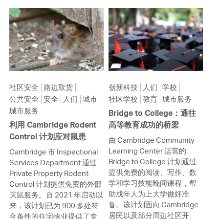
社区安全
路边取货
创新科技
人们
学校
公共安全
安全
人们
城市
社区学校
教育
城市服务
城市服务
Bridge to College：通往
利用 Cambridge Rodent
高等教育成功的桥梁
Control 计划应对鼠患
由 Cambridge Community
Learning Center 运营的
Cambridge 市 Inspectional
Bridge to College 计划通过
Services Department 通过
提供免费的阅读、写作、数
Private Property Rodent
学和学习技能晚间课程，帮
Control 计划提供免费的外部
助成年人为上大学做好准
灭鼠服务。自 2021 年启动以
备。该计划面向 Cambridge
来，该计划已为 900 多处符
居民以及部分周边社区开
合条件的住宅物业提供了专