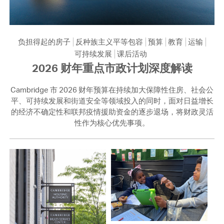
负担得起的房子
反种族主义平等包容
预算
教育
运输
可持续发展
课后活动
2026 财年重点市政计划深度解读
Cambridge 市 2026 财年预算在持续加大保障性住房、社会公
平、可持续发展和街道安全等领域投入的同时，面对日益增长
的经济不确定性和联邦疫情援助资金的逐步退场，将财政灵活
性作为核心优先事项。