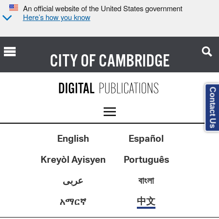
An official website of the United States government
Here’s how you know
CITY OF
CAMBRIDGE
Contact Us
English
Español
Kreyòl Ayisyen
Português
عربى
বাংলা
中文
አማርኛ