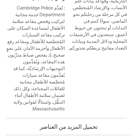
التاريخية، وقواعد بيانات علم
الأنساب، والإرشاد المُتخصِّص.
: تُقدِّم Cambridge Police
في كل مرحلة من رحلتكم نحو
Department خدمة مجانية
الماضي، سواءً كنتم في
لتركيب وفحص مقاعد سلامة
البدايات أو تبحثون عن خيوط
الأطفال لمساعدة السكان على
أعمق، ستجدون في الأرشيفات
تركيب مقاعد السيارات
المحلية ودلائل المدينة وبيانات
المُخصَّصة للأطفال ومقاعد رفع
التعداد مفاتيح تربطكم بجذوركم.
الأطفال وأحزمة الأمان على نحوٍ
صحيح. إذ يفحص ضباط مدرَّبون
هذه المقاعد، ويُقدِّمون
التوجيهات الإرشاديَّة، كما قد
يُقدِّمون مقاعد سيارات
مُخصَّصة للأطفال مجانية
للعائلات المحتاجة، وكل ذلك
لضمان سلامة الأطفال أثناء
التنقُّل، وامتثالًا لقوانين ولاية
Massachusetts.
تحميل المزيد من العناصر