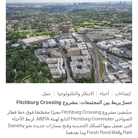
إنشاءات
أحياء
الابتكار والتكنولوجيا
عمل
جسرٌ يربط بين المجتمعات: مشروع Fitchburg Crossing
سيُنشِئ مشروع Fitchburg Crossing معبرًا مخصّصًا فوق خط قطار
الضواحي Fitchburg Commuter التابع لهيئة MBTA، لربط الأحياء
التي تفصل بينها السكك الحديدية وفتح مسارات جديدة نحو Danehy
Park وFresh Pond Mall وما بعدهما.