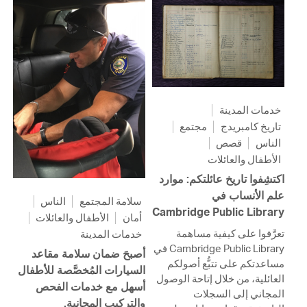
خدمات المدينة
تاريخ كامبريدج
مجتمع
الناس
قصص
الأطفال والعائلات
اكتشِفوا تاريخ عائلتكم: موارد
علم الأنساب في
سلامة المجتمع
الناس
Cambridge Public Library
أمان
الأطفال والعائلات
تعرَّفوا على كيفية مساهمة
خدمات المدينة
Cambridge Public Library في
أصبحَ ضمان سلامة مقاعد
مساعدتكم على تتبُّع أصولكم
السيارات المُخصَّصة للأطفال
العائلية، من خلال إتاحة الوصول
أسهل مع خدمات الفحص
المجاني إلى السجلات
والتركيب المجانية.