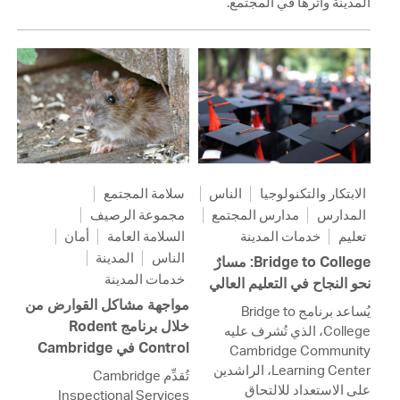
المدينة وأثرها في المجتمع.
الابتكار والتكنولوجيا
الناس
سلامة المجتمع
المدارس
مدارس المجتمع
مجموعة الرصيف
تعليم
خدمات المدينة
السلامة العامة
أمان
الناس
المدينة
Bridge to College: مسارٌ
خدمات المدينة
نحو النجاح في التعليم العالي
مواجهة مشاكل القوارض من
يُساعد برنامج Bridge to
خلال برنامج Rodent
College، الذي تُشرف عليه
Control في Cambridge
Cambridge Community
Learning Center، الراشدين
تُقدِّم Cambridge
على الاستعداد للالتحاق
Inspectional Services