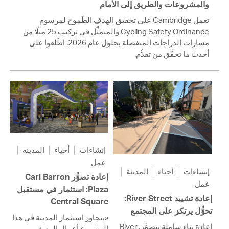
والمشروعات والطريق إلى الأمام
تعمل Cambridge على تحقيق الهدف الطَموح لمرسوم
Cycling Safety Ordinance والمتمثِّل في تركيب 25 ميلًا من
مسارات الدراجات المنفصلة بحلول عام 2026. اطّلعوا على
أحدث ما تحقَّق من تقدُّم.
إنشاءات
أحياء
المدينة
عمل
إنشاءات
أحياء
المدينة
إعادة تصوُّر Carl Barron
عمل
Plaza: استثمار في مستقبل
إعادة تشييد River Street:
Central Square
تحوُّل يرتكز على المجتمع
«يتجاوز استثمار المدينة في هذا
إعادة بناء شاملة تتضمَّن River
المشروع أعمال الرصف