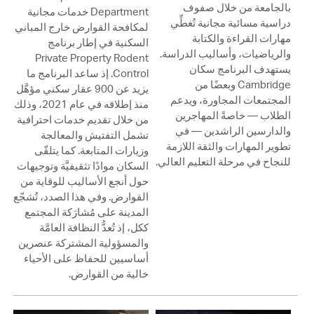
بالجامعة من خلال صفوف
Department خدمات مجانية
دراسية مسائية مجانية تُغطِّي
لمكافحة القوارض خارج المباني
مهارات القراءة والكتابة
السكنية في إطار برنامج
والرياضيات، وأساليب الدراسة.
Private Property Rodent
يستهدف البرنامج سكان
Control. إذ ساعد البرنامج ما
Cambridge وبعضًا من
يزيد عن 900 عقار سكني مؤهَّل
المجتمعات المجاورة، ويدعم
منذ إطلاقه في عام 2021، وذلك
الطلاب — خاصةً المهاجرين
من خلال تقديم خدمات احترافية
والدارسين الراشدين — في
تشمل التفتيش والمعالجة
تطوير المهارات والثقة اللازمة
وزيارات المتابعة. كما يتلقّى
للنجاح في مرحلة التعليم العالي.
السكان موادًا تثقيفيَّة وتوجيهات
حول أنجع الأساليب للوقاية من
القوارض. وفي هذا الصدد، تُشجّع
المدينة على مُشارَكة المجتمع
ككل، إذ تُعدُّ النظافة العامَّة
والمسؤولية المشتركة عنصرين
أساسيين للحفاظ على الأحياء
خالية من القوارض.