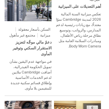
أهم التعديلات على الميزانية
تعكس ميزانية السنة المالية
2026 لمدينة Cambridge نموًا
معتدلًا، مع زيادات رئيسية لدعم
السكن بأسعار معقولة
المدارس، والرواتب، وتوسيع
ميزانية
مجتمع غير مأهول
نطاق مرحلة رياض الأطفال،
ومبادرات السلامة العامة مثل
دعمٌ مالي موجَّه لتعزيز
Body Worn Camera.
الاستقرار السكني وتوفير
المأوى
في مواجهة عدم اليقين بشأن
تمويل الحكومة الفيدرالية،
أضافت Cambridge ملايين
لدعم الخدمات الأساسية
وإطلاق قسائم سكنية جديدة
للمقيمين بلا مأوى.