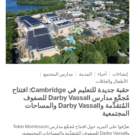
إنشاءات
أحياء
المدينة
مدارس المجتمع
الأطفال والعائلات
حقبة جديدة للتعليم في Cambridge: افتتاح
مُجمَّع مدارس Darby Vassall للصفوف
المُتقدِّمة وDarby Vassall والمساحات
المجتمعية
تعرَّفوا على المزيد حول افتتاح مُجمَّع مدارس Tobin Montessori
وDarby Vassall للصفوف المُتقدِّمة والمساحات المجتمعية،