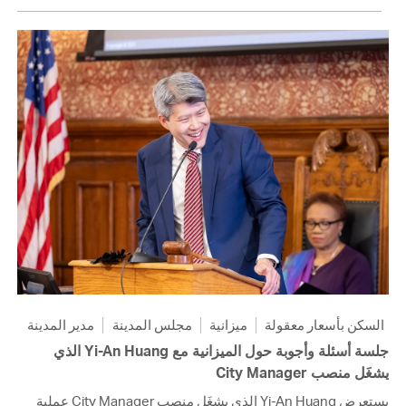
السكن بأسعار معقولة
ميزانية
مجلس المدينة
مدير المدينة
جلسة أسئلة وأجوبة حول الميزانية مع Yi-An Huang الذي
يشغَل منصب City Manager
يستعرض Yi-An Huang الذي يشغَل منصب City Manager عملية