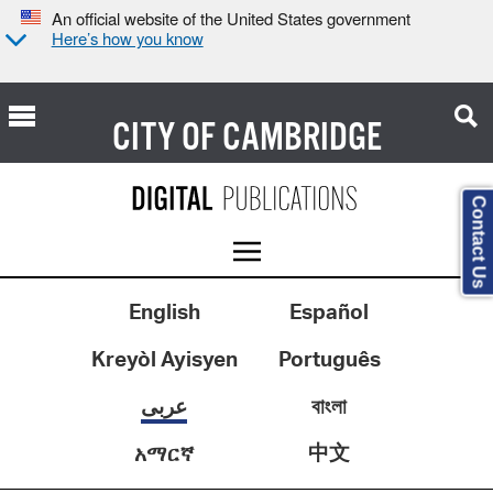
An official website of the United States government
Here’s how you know
CITY OF
CAMBRIDGE
Contact Us
English
Español
Kreyòl Ayisyen
Português
বাংলা
عربى
中文
አማርኛ