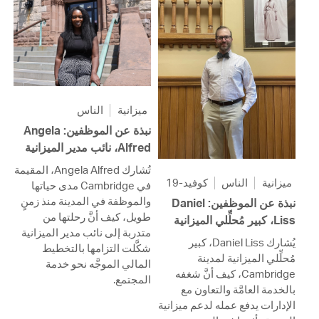
ميزانية
الناس
نبذة عن الموظفين: Angela
Alfred، نائب مدير الميزانية
تُشارك Angela Alfred، المقيمة
ميزانية
الناس
كوفيد-19
في Cambridge مدى حياتها
والموظفة في المدينة منذ زمنٍ
نبذة عن الموظفين: Daniel
طويل، كيف أنَّ رحلتها من
Liss، كبير مُحلِّلي الميزانية
متدربة إلى نائب مدير الميزانية
يُشارك Daniel Liss، كبير
شكَّلت التزامها بالتخطيط
مُحلِّلي الميزانية لمدينة
المالي الموجَّه نحو خدمة
Cambridge، كيف أنَّ شغفه
المجتمع.
بالخدمة العامَّة والتعاون مع
الإدارات يدفع عمله لدعم ميزانية