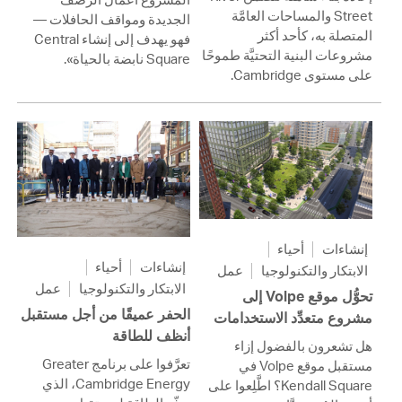
Street والمساحات العامَّة
الجديدة ومواقف الحافلات —
المتصلة به، كأحد أكثر
فهو يهدف إلى إنشاء Central
مشروعات البنية التحتيَّة طموحًا
Square نابضة بالحياة».
على مستوى Cambridge.
إنشاءات
أحياء
إنشاءات
أحياء
الابتكار والتكنولوجيا
عمل
الابتكار والتكنولوجيا
عمل
تحوُّل موقع Volpe إلى
الحفر عميقًا من أجل مستقبل
مشروع متعدِّد الاستخدامات
أنظف للطاقة
هل تشعرون بالفضول إزاء
تعرَّفوا على برنامج Greater
مستقبل موقع Volpe في
Cambridge Energy، الذي
Kendall Square؟ اطَّلِعوا على