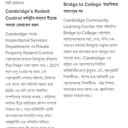
সিটি সার্ভিসেস
Bridge to College: উচ্চশিক্ষার
Cambridge’s Rodent
সাফল্যের পথ
Control কর্মসূচির মাধ্যমে ইঁদুরের
Cambridge Community
সমস্যা মোকাবেলা করুন
Learning Center দ্বারা পরিচালিত
Bridge to College প্রোগ্রাম,
Cambridge শহরের
প্রাপ্তবয়স্কদের পড়া, লেখা, গণিত এবং
Inspectional Services
অধ্যয়ন দক্ষতায় বিনামূল্যে সন্ধ্যার ক্লাস
Department-এর Private
প্রদান করে কলেজের জন্য প্রস্তুত হতে
Property Rodent Control
সাহায্য করে। Cambridge-এর
প্রোগ্রামের মাধ্যমে বিনামূল্যে বহিরাগত
বাসিন্দা এবং আশেপাশের নির্বাচিত
ইঁদুর নিয়ন্ত্রণ সেবা প্রদান করে। 2021
কমিউনিটির জন্য উন্মুক্ত, এই প্রোগ্রামটি
সালে চালু হওয়ার পর থেকে, এই
শিক্ষার্থীদের - বিশেষ করে অভিবাসী এবং
প্রোগ্রামটি পেশাদার পরিদর্শন, চিকিৎসা
প্রাপ্তবয়স্ক শিক্ষার্থীদের - উচ্চ শিক্ষায়
এবং ফলো-আপ পরিদর্শন প্রদান করে
সাফল্যের জন্য দক্ষতা এবং আত্মবিশ্বাস
900-এর বেশি যোগ্য আবাসিক
বাড়াতে সহায়তা করে।
সম্পত্তিকে সাহায্য করেছে। বাসিন্দারা
কার্যকর ইঁদুর প্রতিরোধ কৌশল সম্পর্কে
শিক্ষাও পান। শহর কমিউনিটি-ব্যাপী
অংশগ্রহণকে উৎসাহিত করে, কারণ
স্বাস্থ্যবিধি এবং সম্মিলিত দায়িত্ব