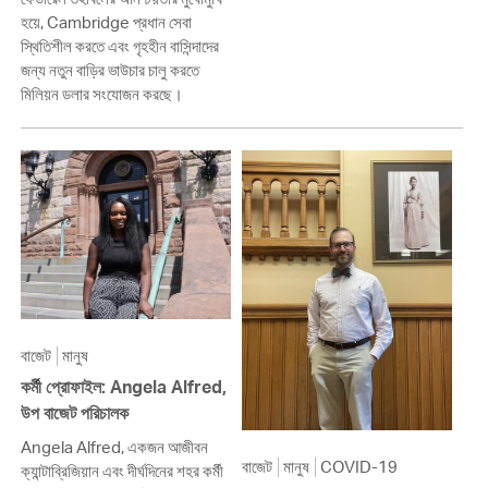
হয়ে, Cambridge প্রধান সেবা
স্থিতিশীল করতে এবং গৃহহীন বাসিন্দাদের
জন্য নতুন বাড়ির ভাউচার চালু করতে
মিলিয়ন ডলার সংযোজন করছে।
বাজেট
মানুষ
কর্মী প্রোফাইল: Angela Alfred,
উপ বাজেট পরিচালক
Angela Alfred, একজন আজীবন
বাজেট
মানুষ
COVID-19
ক্যান্টাব্রিজিয়ান এবং দীর্ঘদিনের শহর কর্মী