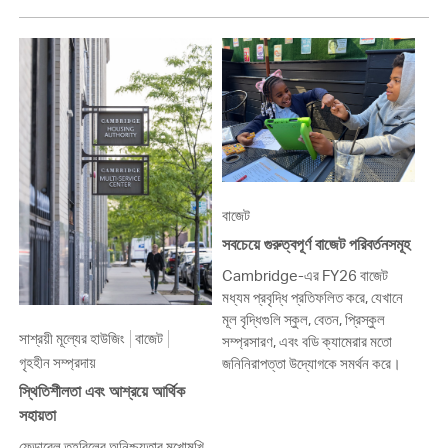
বাজেট
সবচেয়ে গুরুত্বপূর্ণ বাজেট পরিবর্তনসমূহ
Cambridge-এর FY26 বাজেট
মধ্যম প্রবৃদ্ধি প্রতিফলিত করে, যেখানে
মূল বৃদ্ধিগুলি স্কুল, বেতন, প্রিস্কুল
সাশ্রয়ী মূল্যের হাউজিং
বাজেট
সম্প্রসারণ, এবং বডি ক্যামেরার মতো
গৃহহীন সম্প্রদায়
জনিনিরাপত্তা উদ্যোগকে সমর্থন করে।
স্থিতিশীলতা এবং আশ্রয়ে আর্থিক
সহায়তা
ফেডারেল তহবিলের অনিশ্চয়তার মুখোমুখি