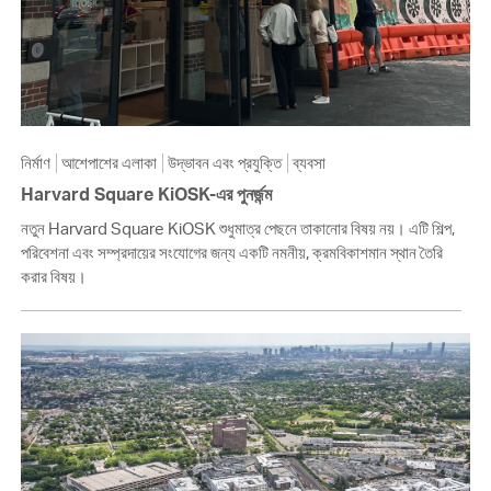
নির্মাণ
আশেপাশের এলাকা
উদ্ভাবন এবং প্রযুক্তি
ব্যবসা
Harvard Square KiOSK-এর পুনর্জন্ম
নতুন Harvard Square KiOSK শুধুমাত্র পেছনে তাকানোর বিষয় নয়। এটি শিল্প,
পরিবেশনা এবং সম্প্রদায়ের সংযোগের জন্য একটি নমনীয়, ক্রমবিকাশমান স্থান তৈরি
করার বিষয়।