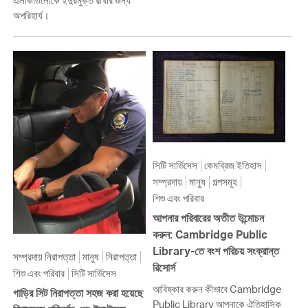
এলাকাগুলোকে ইঁদুরমুক্ত রাখার জন্য
অপরিহার্য।
সিটি সার্ভিসেস
কেমব্রিজ ইতিহাস
সম্প্রদায়
মানুষ
গল্পসমূহ
শিশু এবং পরিবার
আপনার পরিবারের অতীত উন্মোচন
করুন: Cambridge Public
Library-তে বংশ পরিচয় সংক্রান্ত
সম্প্রদায় নিরাপত্তা
মানুষ
নিরাপত্তা
রিসোর্স
শিশু এবং পরিবার
সিটি সার্ভিসেস
আবিষ্কার করুন কীভাবে Cambridge
গাড়ির সিট নিরাপত্তা সহজ করা হয়েছে
Public Library আপনাকে ঐতিহাসিক