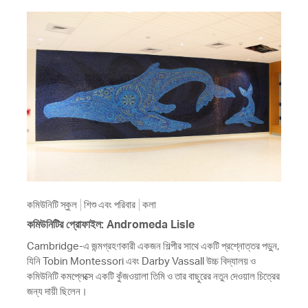
কমিউনিটি স্কুল
শিশু এবং পরিবার
কলা
কমিউনিটির প্রোফাইল: Andromeda Lisle
Cambridge-এ জন্মগ্রহণকারী একজন শিল্পীর সাথে একটি প্রশ্নোত্তর পড়ুন,
যিনি Tobin Montessori এবং Darby Vassall উচ্চ বিদ্যালয় ও
কমিউনিটি কমপ্লেক্সে একটি কুঁজওয়ালা তিমি ও তার বাছুরের নতুন দেওয়াল চিত্রের
জন্য দায়ী ছিলেন।