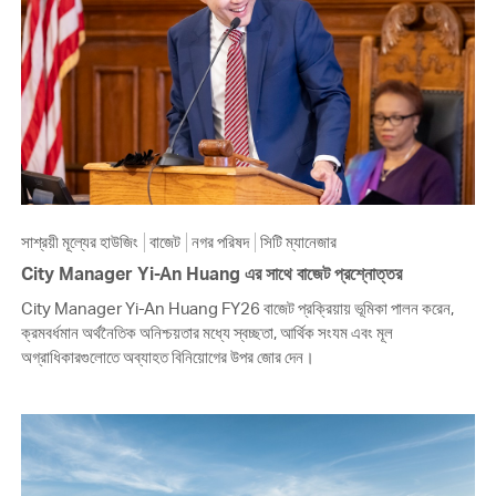
সাশ্রয়ী মূল্যের হাউজিং
বাজেট
নগর পরিষদ
সিটি ম্যানেজার
City Manager Yi-An Huang এর সাথে বাজেট প্রশ্নোত্তর
City Manager Yi-An Huang FY26 বাজেট প্রক্রিয়ায় ভূমিকা পালন করেন,
ক্রমবর্ধমান অর্থনৈতিক অনিশ্চয়তার মধ্যে স্বচ্ছতা, আর্থিক সংযম এবং মূল
অগ্রাধিকারগুলোতে অব্যাহত বিনিয়োগের উপর জোর দেন।