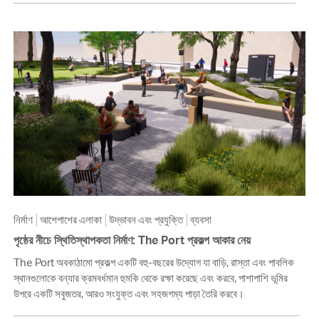
নির্মাণ
আশেপাশের এলাকা
উদ্ভাবন এবং প্রযুক্তি
ব্যবসা
পৃষ্ঠের নীচে স্থিতিস্থাপকতা নির্মাণ: The Port প্রকল্প আকার নেয়
The Port অবকাঠামো প্রকল্প একটি বহু-বছরের উদ্যোগ যা বাড়ি, রাস্তা এবং পাবলিক
স্থানগুলোকে বন্যার ক্রমবর্ধমান হুমকি থেকে রক্ষা করেছে এবং করবে, পাশাপাশি ভূমির
উপরে একটি সবুজতর, আরও সংযুক্ত এবং সহজগম্য পাড়া তৈরি করবে।