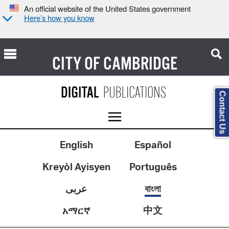
An official website of the United States government
Here’s how you know
CITY OF
CAMBRIDGE
Contact Us
English
Español
Kreyòl Ayisyen
Português
عربى
বাংলা
中文
አማርኛ