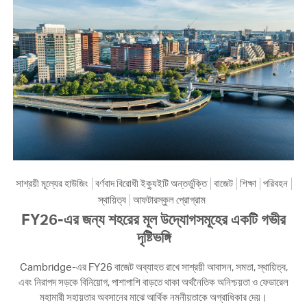
সাশ্রয়ী মূল্যের হাউজিং
বর্ণবাদ বিরোধী ইক্যুইটি অন্তর্ভুক্তি
বাজেট
শিক্ষা
পরিবহন
স্থায়িত্ব
আফটারস্কুল প্রোগ্রাম
FY26-এর জন্য শহরের মূল উদ্যোগসমূহের একটি গভীর
দৃষ্টিভঙ্গি
Cambridge-এর FY26 বাজেট অব্যাহত রাখে সাশ্রয়ী আবাসন, সমতা, স্থায়িত্ব,
এবং নিরাপদ সড়কে বিনিয়োগ, পাশাপাশি বাড়তে থাকা অর্থনৈতিক অনিশ্চয়তা ও ফেডারেল
মহামারী সহায়তার অবসানের মাঝে আর্থিক নমনীয়তাকে অগ্রাধিকার দেয়।