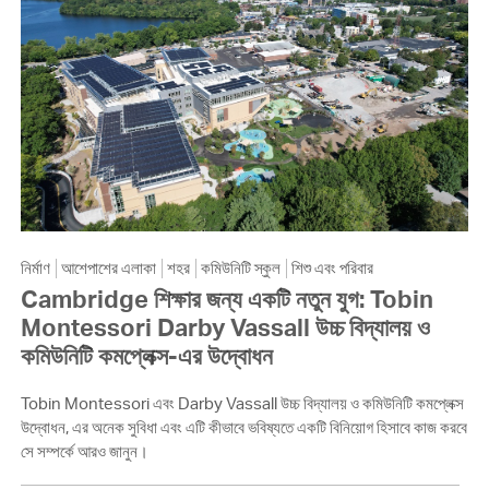
নির্মাণ
আশেপাশের এলাকা
শহর
কমিউনিটি স্কুল
শিশু এবং পরিবার
Cambridge শিক্ষার জন্য একটি নতুন যুগ: Tobin
Montessori Darby Vassall উচ্চ বিদ্যালয় ও
কমিউনিটি কমপ্লেক্স-এর উদ্বোধন
Tobin Montessori এবং Darby Vassall উচ্চ বিদ্যালয় ও কমিউনিটি কমপ্লেক্স
উদ্বোধন, এর অনেক সুবিধা এবং এটি কীভাবে ভবিষ্যতে একটি বিনিয়োগ হিসাবে কাজ করবে
সে সম্পর্কে আরও জানুন।