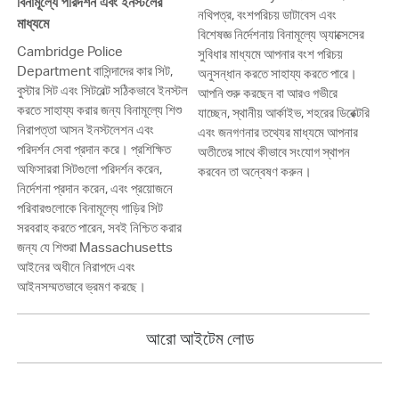
বিনামূল্যে পরিদর্শন এবং ইনস্টলের
নথিপত্র, বংশপরিচয় ডাটাবেস এবং
মাধ্যমে
বিশেষজ্ঞ নির্দেশনায় বিনামূল্যে অ্যাক্সেসের
Cambridge Police
সুবিধার মাধ্যমে আপনার বংশ পরিচয়
Department বাসিন্দাদের কার সিট,
অনুসন্ধান করতে সাহায্য করতে পারে।
বুস্টার সিট এবং সিটবেল্ট সঠিকভাবে ইনস্টল
আপনি শুরু করছেন বা আরও গভীরে
করতে সাহায্য করার জন্য বিনামূল্যে শিশু
যাচ্ছেন, স্থানীয় আর্কাইভ, শহরের ডিরেক্টরি
নিরাপত্তা আসন ইনস্টলেশন এবং
এবং জনগণনার তথ্যের মাধ্যমে আপনার
পরিদর্শন সেবা প্রদান করে। প্রশিক্ষিত
অতীতের সাথে কীভাবে সংযোগ স্থাপন
অফিসাররা সিটগুলো পরিদর্শন করেন,
করবেন তা অন্বেষণ করুন।
নির্দেশনা প্রদান করেন, এবং প্রয়োজনে
পরিবারগুলোকে বিনামূল্যে গাড়ির সিট
সরবরাহ করতে পারেন, সবই নিশ্চিত করার
জন্য যে শিশুরা Massachusetts
আইনের অধীনে নিরাপদে এবং
আইনসম্মতভাবে ভ্রমণ করছে।
আরো আইটেম লোড