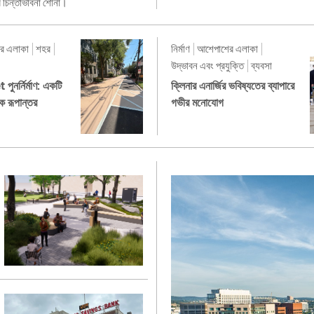
চিন্তাভাবনা শোনা।
র এলাকা
শহর
নির্মাণ
আশেপাশের এলাকা
উদ্ভাবন এবং প্রযুক্তি
ব্যবসা
নর্নির্মাণ: একটি
ক্লিনার এনার্জির ভবিষ্যতের ব্যাপারে
রিক রূপান্তর
গভীর মনোযোগ