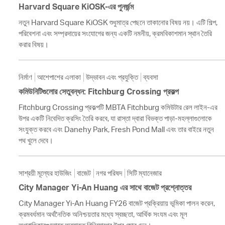
Harvard Square KiOSK-এর পুনর্জন্ম
নতুন Harvard Square KiOSK শুধুমাত্র পেছনে তাকানোর বিষয় নয়। এটি শিল্প,
পরিবেশনা এবং সম্প্রদায়ের সংযোগের জন্য একটি নমনীয়, ক্রমবিকাশমান স্থান তৈরি
করার বিষয়।
নির্মাণ
আশেপাশের এলাকা
উদ্ভাবন এবং প্রযুক্তি
ব্যবসা
কমিউনিটিগুলোর সেতুবন্ধন: Fitchburg Crossing প্রকল্প
Fitchburg Crossing প্রকল্পটি MBTA Fitchburg কমিউটার রেল লাইন-এর
উপর একটি নিবেদিত ক্রসিং তৈরি করবে, যা রাস্তা দ্বারা বিভক্ত পাড়া-মহল্লাগুলোকে
সংযুক্ত করবে এবং Danehy Park, Fresh Pond Mall এবং তার বাইরে নতুন
পথ খুলে দেবে।
সাশ্রয়ী মূল্যের হাউজিং
বাজেট
নগর পরিষদ
সিটি ম্যানেজার
City Manager Yi-An Huang এর সাথে বাজেট প্রশ্নোত্তর
City Manager Yi-An Huang FY26 বাজেট প্রক্রিয়ায় ভূমিকা পালন করেন,
ক্রমবর্ধমান অর্থনৈতিক অনিশ্চয়তার মধ্যে স্বচ্ছতা, আর্থিক সংযম এবং মূল