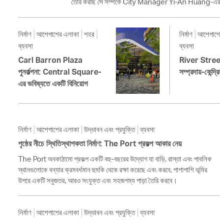
তৈরি করছি সে সম্পর্কে City Manager Yi-An Huang-এর 
নির্মাণ
আশেপাশের এলাকা
শহর
নির্মাণ
আশেপাশে
ব্যবসা
ব্যবসা
Carl Barron Plaza
River Street পু
পুনর্কল্পনা: Central Square-
সম্প্রদায়-কেন্দ্
এর ভবিষ্যতে একটি বিনিয়োগ
নির্মাণ
আশেপাশের এলাকা
উদ্ভাবন এবং প্রযুক্তি
ব্যবসা
পৃষ্ঠের নীচে স্থিতিস্থাপকতা নির্মাণ: The Port প্রকল্প আকার নেয়
The Port অবকাঠামো প্রকল্প একটি বহু-বছরের উদ্যোগ যা বাড়ি, রাস্তা এবং পাবলিক
স্থানগুলোকে বন্যার ক্রমবর্ধমান হুমকি থেকে রক্ষা করেছে এবং করবে, পাশাপাশি ভূমির
উপরে একটি সবুজতর, আরও সংযুক্ত এবং সহজগম্য পাড়া তৈরি করবে।
নির্মাণ
আশেপাশের এলাকা
উদ্ভাবন এবং প্রযুক্তি
ব্যবসা