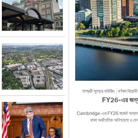
সাশ্রয়ী মূল্যের হাউজিং
বর্ণবাদ বিরোধী
FY26-এর জন্য শহ
Cambridge-এর FY26 বাজেট অব্যাহত রাখে
থাকা অর্থনৈতিক অনিশ্চয়তা ও ফ