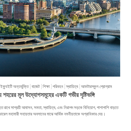
 ইক্যুইটি অন্তর্ভুক্তি
বাজেট
শিক্ষা
পরিবহন
স্থায়িত্ব
আফটারস্কুল প্রোগ্রাম
রের মূল উদ্যোগসমূহের একটি গভীর দৃষ্টিভঙ্গি
 সাশ্রয়ী আবাসন, সমতা, স্থায়িত্ব, এবং নিরাপদ সড়কে বিনিয়োগ, পাশাপাশি বাড়তে
েডারেল মহামারী সহায়তার অবসানের মাঝে আর্থিক নমনীয়তাকে অগ্রাধিকার দেয়।