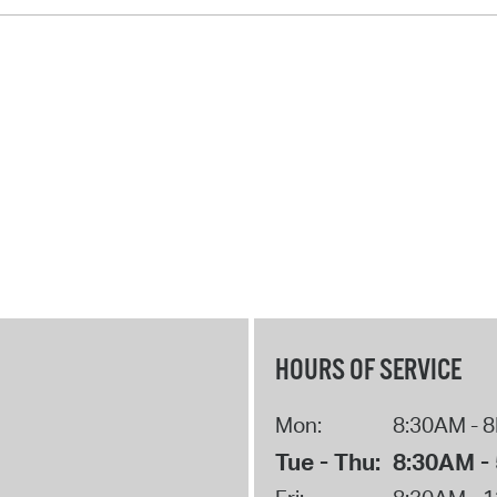
HOURS OF SERVICE
Mon:
8:30AM - 
Tue - Thu:
8:30AM -