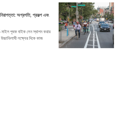
পত্তা: অগ্রগতি, প্রকল্প এবং
ইল পৃথক বাইক লেন স্থাপন করার
াভিলাষী লক্ষ্যের দিকে কাজ