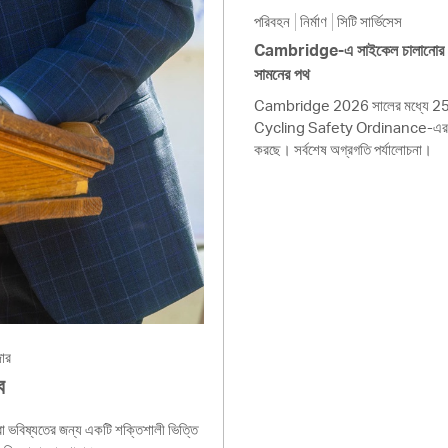
পরিবহন
নির্মাণ
সিটি সার্ভিসেস
Cambridge-এ সাইকেল চালানোর নিরা
সামনের পথ
Cambridge 2026 সালের মধ্যে 25 মা
Cycling Safety Ordinance-এর উচ্চ
করছে। সর্বশেষ অগ্রগতি পর্যালোচনা।
জার
ব
ভবিষ্যতের জন্য একটি শক্তিশালী ভিত্তি