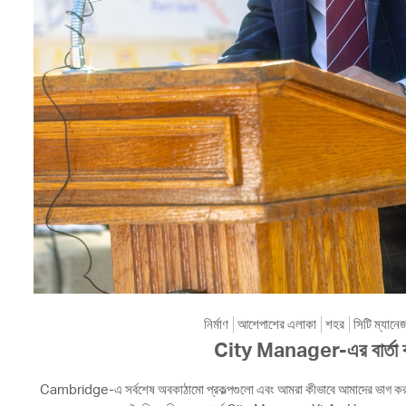
নির্মাণ
আশেপাশের এলাকা
শহর
সিটি ম্যানে
City Manager-এর বার্তা 
Cambridge-এ সর্বশেষ অবকাঠামো প্রকল্পগুলো এবং আমরা কীভাবে আমাদের ভাগ করা 