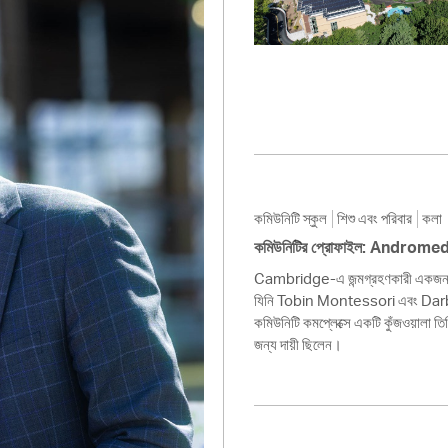
Pay
Pr
See
Vi
Wat
কমিউনিটি স্কুল
শিশু এবং পরিবার
কলা
কমিউনিটির প্রোফাইল: Androme
Cambridge-এ জন্মগ্রহণকারী একজন শিল্
যিনি Tobin Montessori এবং Darby 
কমিউনিটি কমপ্লেক্সে একটি কুঁজওয়ালা তিম
জন্য দায়ী ছিলেন।