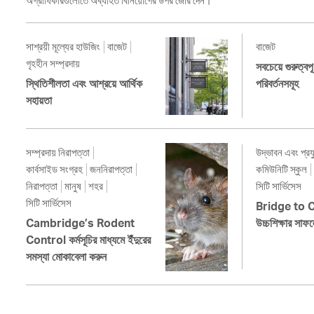
অগ্রাধিকারগুলোতে অব্যাহত বিনিয়োগের উপর জোর দেন।
সাশ্রয়ী মূল্যের হাউজিং
বাজেট
বাজেট
গৃহহীন সম্প্রদায়
সবচেয়ে গুরুত্বপূ
স্থিতিশীলতা এবং আশ্রয়ে আর্থিক
পরিবর্তনসমূহ
সহায়তা
সম্প্রদায় নিরাপত্তা
উদ্ভাবন এবং প্রয
কার্বসাইড সংগ্রহ
জননিরাপত্তা
কমিউনিটি স্কুল
নিরাপত্তা
মানুষ
শহর
সিটি সার্ভিসেস
সিটি সার্ভিসেস
Bridge to C
Cambridge’s Rodent
উচ্চশিক্ষার সাফ
Control কর্মসূচির মাধ্যমে ইঁদুরের
সমস্যা মোকাবেলা করুন