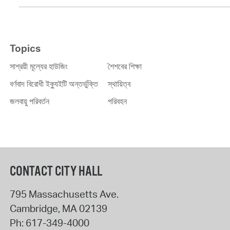
Topics
সাশ্রয়ী মূল্যের হাউজিং
শৈশবের শিক্ষা
বর্ণবাদ বিরোধী ইক্যুইটি অন্তর্ভুক্তি
স্থায়িত্ব
জলবায়ু পরিবর্তন
পরিবহন
CONTACT CITY HALL
795 Massachusetts Ave.
Cambridge
,
MA
02139
Ph:
617-349-4000