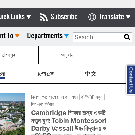
uick Links
Subscribe
Translate
Select Language
nt To
Departments
ards & Commissions
lendar
গল্পসমূহ
অনুবাদ
y Directory
Contact Us
中文
tact City Council
ংলা
አማርኛ
partment List
নির্মাণ
আশেপাশের এলাকা
শহর
কমিউনিটি স্কুল
rms & Documents
শিশু এবং পরিবার
nicipal Code
Cambridge শিক্ষার জন্য একটি
নতুন যুগ: Tobin Montessori
n Meeting Portal
Darby Vassall উচ্চ বিদ্যালয় ও