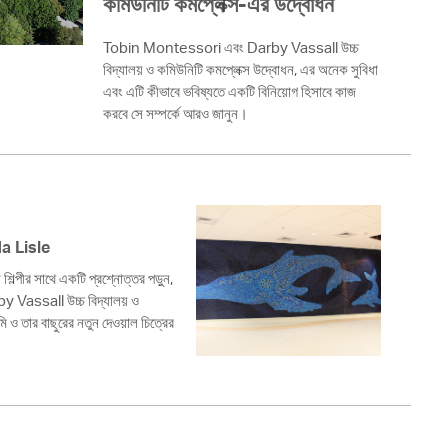
কমিউনিটি কমপ্লেক্স-এর উদ্বোধন
 Bills Online
operty Database
Tobin Montessori এবং Darby Vassall উচ্চ
বিদ্যালয় ও কমিউনিটি কমপ্লেক্স উদ্বোধন, এর অনেক সুবিধা
ClickFix
এবং এটি কীভাবে ভবিষ্যতে একটি বিনিয়োগ হিসাবে কাজ
করবে সে সম্পর্কে আরও জানুন।
ew News
ch City Council
da Lisle
পীর সাথে একটি প্রশ্নোত্তর পড়ুন,
Vassall উচ্চ বিদ্যালয় ও
ি ও তার বাছুরের নতুন দেওয়াল চিত্রের