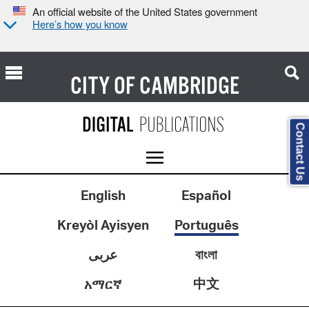
An official website of the United States government
Here’s how you know
CITY OF
CAMBRIDGE
Contact Us
English
Español
Kreyòl Ayisyen
Português
عربى
বাংলা
中文
አማርኛ