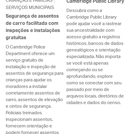
CRIANÇAS E FAMÍLIAS
Cambridge Public Library
SERVIÇOS MUNICIPAIS
Descubra como a
Segurança de assentos
Cambridge Public Library
de carro facilitada com
pode ajudar você a rastrear
inspeções e instalações
sua ancestralidade com
acesso gratuito a registros
gratuitas
históricos, bancos de dados
O Cambridge Police
genealógicos e orientação
Department oferece um
especializada. Não importa
serviço gratuito de
se você está apenas
instalação e inspeção de
começando ou se
assentos de segurança para
aprofundando, explore
crianças para ajudar os
como se conectar com seu
moradores a instalar
passado por meio de
corretamente assentos de
arquivos locais, diretórios de
carro, assentos de elevação
cidades e dados do censo.
e cintos de segurança.
Policiais treinados
inspecionam assentos,
fornecem orientação e
podem fornecer assentos