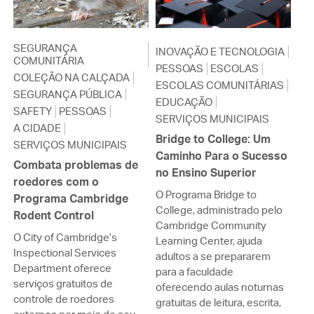
SEGURANÇA
INOVAÇÃO E TECNOLOGIA
COMUNITÁRIA
PESSOAS
ESCOLAS
COLEÇÃO NA CALÇADA
ESCOLAS COMUNITÁRIAS
SEGURANÇA PÚBLICA
EDUCAÇÃO
SAFETY
PESSOAS
SERVIÇOS MUNICIPAIS
A CIDADE
Bridge to College: Um
SERVIÇOS MUNICIPAIS
Caminho Para o Sucesso
Combata problemas de
no Ensino Superior
roedores com o
O Programa Bridge to
Programa Cambridge
College, administrado pelo
Rodent Control
Cambridge Community
O City of Cambridge’s
Learning Center, ajuda
Inspectional Services
adultos a se prepararem
Department oferece
para a faculdade
serviços gratuitos de
oferecendo aulas noturnas
controle de roedores
gratuitas de leitura, escrita,