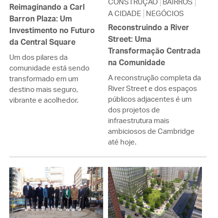
CONSTRUÇÃO
BAIRROS
Reimaginando a Carl
A CIDADE
NEGÓCIOS
Barron Plaza: Um
Reconstruindo a River
Investimento no Futuro
Street: Uma
da Central Square
Transformação Centrada
Um dos pilares da
na Comunidade
comunidade está sendo
A reconstrução completa da
transformado em um
River Street e dos espaços
destino mais seguro,
públicos adjacentes é um
vibrante e acolhedor.
dos projetos de
infraestrutura mais
ambiciosos de Cambridge
até hoje.