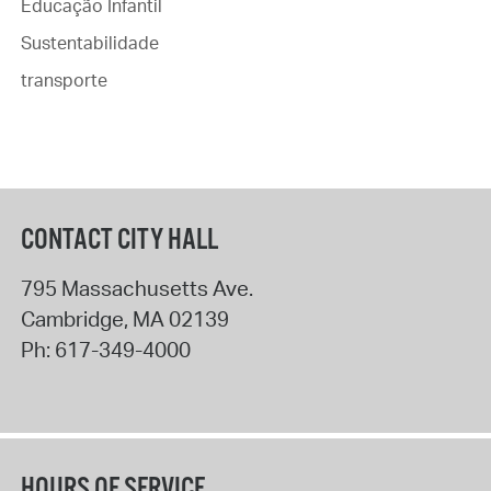
Educação Infantil
Sustentabilidade
transporte
CONTACT CITY HALL
795 Massachusetts Ave.
Cambridge
,
MA
02139
Ph:
617-349-4000
HOURS OF SERVICE