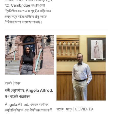
হয়ে, Cambridge প্রধান সেবা
স্থিতিশীল করতে এবং গৃহহীন বাসিন্দাদের
জন্য নতুন বাড়ির ভাউচার চালু করতে
মিলিয়ন ডলার সংযোজন করছে।
বাজেট
মানুষ
কর্মী প্রোফাইল: Angela Alfred,
উপ বাজেট পরিচালক
Angela Alfred, একজন আজীবন
বাজেট
মানুষ
COVID-19
ক্যান্টাব্রিজিয়ান এবং দীর্ঘদিনের শহর কর্মী