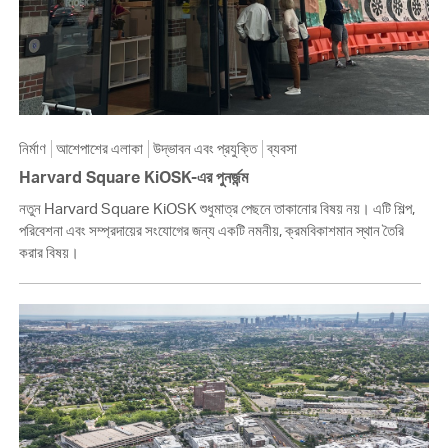
নির্মাণ
আশেপাশের এলাকা
উদ্ভাবন এবং প্রযুক্তি
ব্যবসা
Harvard Square KiOSK-এর পুনর্জন্ম
নতুন Harvard Square KiOSK শুধুমাত্র পেছনে তাকানোর বিষয় নয়। এটি শিল্প,
পরিবেশনা এবং সম্প্রদায়ের সংযোগের জন্য একটি নমনীয়, ক্রমবিকাশমান স্থান তৈরি
করার বিষয়।