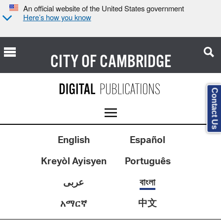
An official website of the United States government
Here’s how you know
CITY OF
CAMBRIDGE
Contact Us
English
Español
Kreyòl Ayisyen
Português
عربى
বাংলা
中文
አማርኛ