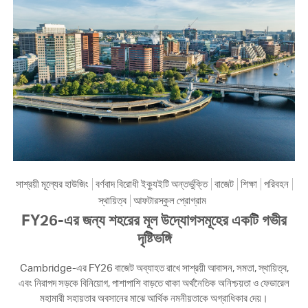
সাশ্রয়ী মূল্যের হাউজিং
বর্ণবাদ বিরোধী ইক্যুইটি অন্তর্ভুক্তি
বাজেট
শিক্ষা
পরিবহন
স্থায়িত্ব
আফটারস্কুল প্রোগ্রাম
FY26-এর জন্য শহরের মূল উদ্যোগসমূহের একটি গভীর
দৃষ্টিভঙ্গি
Cambridge-এর FY26 বাজেট অব্যাহত রাখে সাশ্রয়ী আবাসন, সমতা, স্থায়িত্ব,
এবং নিরাপদ সড়কে বিনিয়োগ, পাশাপাশি বাড়তে থাকা অর্থনৈতিক অনিশ্চয়তা ও ফেডারেল
মহামারী সহায়তার অবসানের মাঝে আর্থিক নমনীয়তাকে অগ্রাধিকার দেয়।