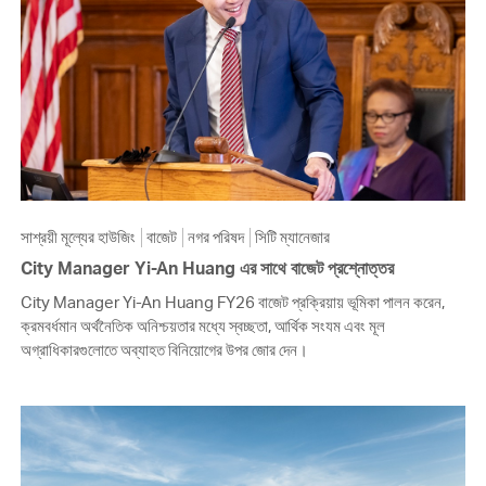
সাশ্রয়ী মূল্যের হাউজিং
বাজেট
নগর পরিষদ
সিটি ম্যানেজার
City Manager Yi-An Huang এর সাথে বাজেট প্রশ্নোত্তর
City Manager Yi-An Huang FY26 বাজেট প্রক্রিয়ায় ভূমিকা পালন করেন,
ক্রমবর্ধমান অর্থনৈতিক অনিশ্চয়তার মধ্যে স্বচ্ছতা, আর্থিক সংযম এবং মূল
অগ্রাধিকারগুলোতে অব্যাহত বিনিয়োগের উপর জোর দেন।