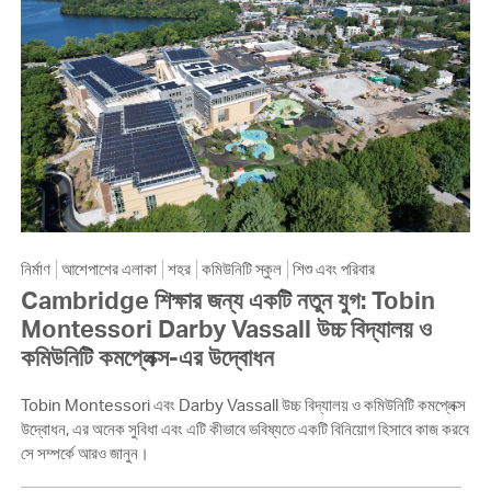
নির্মাণ
আশেপাশের এলাকা
শহর
কমিউনিটি স্কুল
শিশু এবং পরিবার
Cambridge শিক্ষার জন্য একটি নতুন যুগ: Tobin
Montessori Darby Vassall উচ্চ বিদ্যালয় ও
কমিউনিটি কমপ্লেক্স-এর উদ্বোধন
Tobin Montessori এবং Darby Vassall উচ্চ বিদ্যালয় ও কমিউনিটি কমপ্লেক্স
উদ্বোধন, এর অনেক সুবিধা এবং এটি কীভাবে ভবিষ্যতে একটি বিনিয়োগ হিসাবে কাজ করবে
সে সম্পর্কে আরও জানুন।