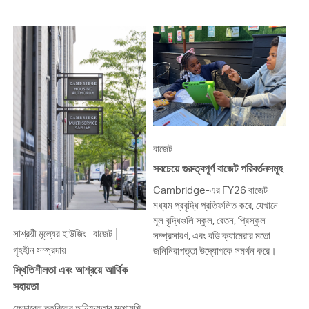
বাজেট
সবচেয়ে গুরুত্বপূর্ণ বাজেট পরিবর্তনসমূহ
Cambridge-এর FY26 বাজেট
মধ্যম প্রবৃদ্ধি প্রতিফলিত করে, যেখানে
মূল বৃদ্ধিগুলি স্কুল, বেতন, প্রিস্কুল
সাশ্রয়ী মূল্যের হাউজিং
বাজেট
সম্প্রসারণ, এবং বডি ক্যামেরার মতো
গৃহহীন সম্প্রদায়
জনিনিরাপত্তা উদ্যোগকে সমর্থন করে।
স্থিতিশীলতা এবং আশ্রয়ে আর্থিক
সহায়তা
ফেডারেল তহবিলের অনিশ্চয়তার মুখোমুখি