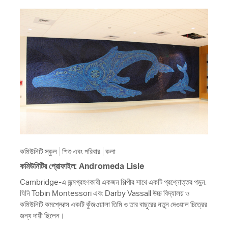
কমিউনিটি স্কুল
শিশু এবং পরিবার
কলা
কমিউনিটির প্রোফাইল: Andromeda Lisle
Cambridge-এ জন্মগ্রহণকারী একজন শিল্পীর সাথে একটি প্রশ্নোত্তর পড়ুন,
যিনি Tobin Montessori এবং Darby Vassall উচ্চ বিদ্যালয় ও
কমিউনিটি কমপ্লেক্সে একটি কুঁজওয়ালা তিমি ও তার বাছুরের নতুন দেওয়াল চিত্রের
জন্য দায়ী ছিলেন।