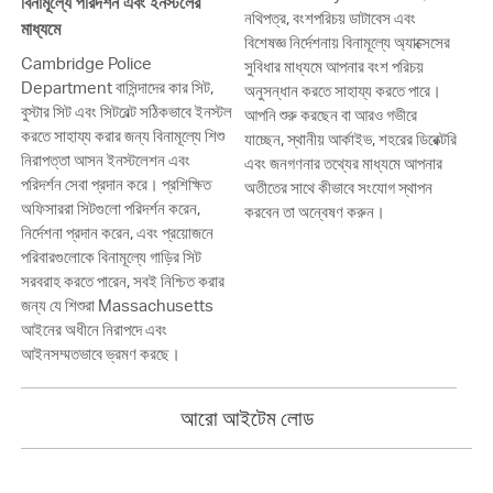
বিনামূল্যে পরিদর্শন এবং ইনস্টলের
নথিপত্র, বংশপরিচয় ডাটাবেস এবং
মাধ্যমে
বিশেষজ্ঞ নির্দেশনায় বিনামূল্যে অ্যাক্সেসের
Cambridge Police
সুবিধার মাধ্যমে আপনার বংশ পরিচয়
Department বাসিন্দাদের কার সিট,
অনুসন্ধান করতে সাহায্য করতে পারে।
বুস্টার সিট এবং সিটবেল্ট সঠিকভাবে ইনস্টল
আপনি শুরু করছেন বা আরও গভীরে
করতে সাহায্য করার জন্য বিনামূল্যে শিশু
যাচ্ছেন, স্থানীয় আর্কাইভ, শহরের ডিরেক্টরি
নিরাপত্তা আসন ইনস্টলেশন এবং
এবং জনগণনার তথ্যের মাধ্যমে আপনার
পরিদর্শন সেবা প্রদান করে। প্রশিক্ষিত
অতীতের সাথে কীভাবে সংযোগ স্থাপন
অফিসাররা সিটগুলো পরিদর্শন করেন,
করবেন তা অন্বেষণ করুন।
নির্দেশনা প্রদান করেন, এবং প্রয়োজনে
পরিবারগুলোকে বিনামূল্যে গাড়ির সিট
সরবরাহ করতে পারেন, সবই নিশ্চিত করার
জন্য যে শিশুরা Massachusetts
আইনের অধীনে নিরাপদে এবং
আইনসম্মতভাবে ভ্রমণ করছে।
আরো আইটেম লোড