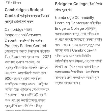
সিটি সার্ভিসেস
Bridge to College: উচ্চশিক্ষার
Cambridge’s Rodent
সাফল্যের পথ
Control কর্মসূচির মাধ্যমে ইঁদুরের
Cambridge Community
সমস্যা মোকাবেলা করুন
Learning Center দ্বারা পরিচালিত
Bridge to College প্রোগ্রাম,
Cambridge শহরের
প্রাপ্তবয়স্কদের পড়া, লেখা, গণিত এবং
Inspectional Services
অধ্যয়ন দক্ষতায় বিনামূল্যে সন্ধ্যার ক্লাস
Department-এর Private
প্রদান করে কলেজের জন্য প্রস্তুত হতে
Property Rodent Control
সাহায্য করে। Cambridge-এর
প্রোগ্রামের মাধ্যমে বিনামূল্যে বহিরাগত
বাসিন্দা এবং আশেপাশের নির্বাচিত
ইঁদুর নিয়ন্ত্রণ সেবা প্রদান করে। 2021
কমিউনিটির জন্য উন্মুক্ত, এই প্রোগ্রামটি
সালে চালু হওয়ার পর থেকে, এই
শিক্ষার্থীদের - বিশেষ করে অভিবাসী এবং
প্রোগ্রামটি পেশাদার পরিদর্শন, চিকিৎসা
প্রাপ্তবয়স্ক শিক্ষার্থীদের - উচ্চ শিক্ষায়
এবং ফলো-আপ পরিদর্শন প্রদান করে
সাফল্যের জন্য দক্ষতা এবং আত্মবিশ্বাস
900-এর বেশি যোগ্য আবাসিক
বাড়াতে সহায়তা করে।
সম্পত্তিকে সাহায্য করেছে। বাসিন্দারা
কার্যকর ইঁদুর প্রতিরোধ কৌশল সম্পর্কে
শিক্ষাও পান। শহর কমিউনিটি-ব্যাপী
অংশগ্রহণকে উৎসাহিত করে, কারণ
স্বাস্থ্যবিধি এবং সম্মিলিত দায়িত্ব