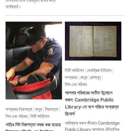
এলাকাগুলোকে ইঁদুরমুক্ত রাখার জন্য
অপরিহার্য।
সিটি সার্ভিসেস
কেমব্রিজ ইতিহাস
সম্প্রদায়
মানুষ
গল্পসমূহ
শিশু এবং পরিবার
আপনার পরিবারের অতীত উন্মোচন
করুন: Cambridge Public
Library-তে বংশ পরিচয় সংক্রান্ত
সম্প্রদায় নিরাপত্তা
মানুষ
নিরাপত্তা
রিসোর্স
শিশু এবং পরিবার
সিটি সার্ভিসেস
আবিষ্কার করুন কীভাবে Cambridge
গাড়ির সিট নিরাপত্তা সহজ করা হয়েছে
Public Library আপনাকে ঐতিহাসিক