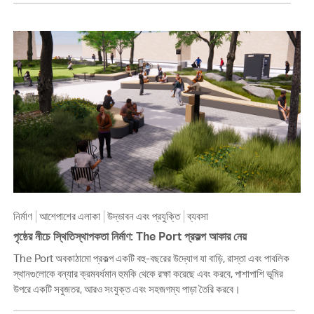
নির্মাণ
আশেপাশের এলাকা
উদ্ভাবন এবং প্রযুক্তি
ব্যবসা
পৃষ্ঠের নীচে স্থিতিস্থাপকতা নির্মাণ: The Port প্রকল্প আকার নেয়
The Port অবকাঠামো প্রকল্প একটি বহু-বছরের উদ্যোগ যা বাড়ি, রাস্তা এবং পাবলিক
স্থানগুলোকে বন্যার ক্রমবর্ধমান হুমকি থেকে রক্ষা করেছে এবং করবে, পাশাপাশি ভূমির
উপরে একটি সবুজতর, আরও সংযুক্ত এবং সহজগম্য পাড়া তৈরি করবে।