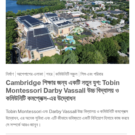
নির্মাণ
আশেপাশের এলাকা
শহর
কমিউনিটি স্কুল
শিশু এবং পরিবার
Cambridge শিক্ষার জন্য একটি নতুন যুগ: Tobin
Montessori Darby Vassall উচ্চ বিদ্যালয় ও
কমিউনিটি কমপ্লেক্স-এর উদ্বোধন
Tobin Montessori এবং Darby Vassall উচ্চ বিদ্যালয় ও কমিউনিটি কমপ্লেক্স
উদ্বোধন, এর অনেক সুবিধা এবং এটি কীভাবে ভবিষ্যতে একটি বিনিয়োগ হিসাবে কাজ করবে
সে সম্পর্কে আরও জানুন।