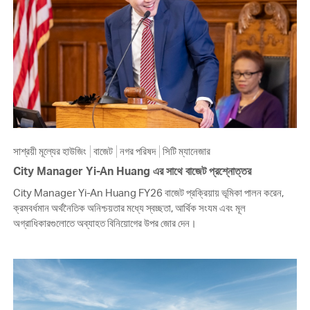
সাশ্রয়ী মূল্যের হাউজিং
বাজেট
নগর পরিষদ
সিটি ম্যানেজার
City Manager Yi-An Huang এর সাথে বাজেট প্রশ্নোত্তর
City Manager Yi-An Huang FY26 বাজেট প্রক্রিয়ায় ভূমিকা পালন করেন,
ক্রমবর্ধমান অর্থনৈতিক অনিশ্চয়তার মধ্যে স্বচ্ছতা, আর্থিক সংযম এবং মূল
অগ্রাধিকারগুলোতে অব্যাহত বিনিয়োগের উপর জোর দেন।