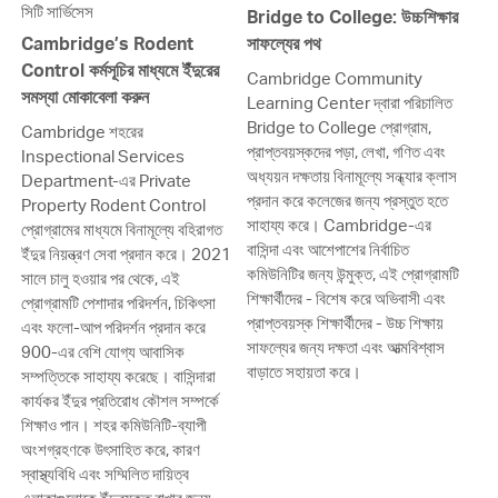
সিটি সার্ভিসেস
Bridge to College: উচ্চশিক্ষার
Cambridge’s Rodent
সাফল্যের পথ
Control কর্মসূচির মাধ্যমে ইঁদুরের
Cambridge Community
সমস্যা মোকাবেলা করুন
Learning Center দ্বারা পরিচালিত
Bridge to College প্রোগ্রাম,
Cambridge শহরের
প্রাপ্তবয়স্কদের পড়া, লেখা, গণিত এবং
Inspectional Services
অধ্যয়ন দক্ষতায় বিনামূল্যে সন্ধ্যার ক্লাস
Department-এর Private
প্রদান করে কলেজের জন্য প্রস্তুত হতে
Property Rodent Control
সাহায্য করে। Cambridge-এর
প্রোগ্রামের মাধ্যমে বিনামূল্যে বহিরাগত
বাসিন্দা এবং আশেপাশের নির্বাচিত
ইঁদুর নিয়ন্ত্রণ সেবা প্রদান করে। 2021
কমিউনিটির জন্য উন্মুক্ত, এই প্রোগ্রামটি
সালে চালু হওয়ার পর থেকে, এই
শিক্ষার্থীদের - বিশেষ করে অভিবাসী এবং
প্রোগ্রামটি পেশাদার পরিদর্শন, চিকিৎসা
প্রাপ্তবয়স্ক শিক্ষার্থীদের - উচ্চ শিক্ষায়
এবং ফলো-আপ পরিদর্শন প্রদান করে
সাফল্যের জন্য দক্ষতা এবং আত্মবিশ্বাস
900-এর বেশি যোগ্য আবাসিক
বাড়াতে সহায়তা করে।
সম্পত্তিকে সাহায্য করেছে। বাসিন্দারা
কার্যকর ইঁদুর প্রতিরোধ কৌশল সম্পর্কে
শিক্ষাও পান। শহর কমিউনিটি-ব্যাপী
অংশগ্রহণকে উৎসাহিত করে, কারণ
স্বাস্থ্যবিধি এবং সম্মিলিত দায়িত্ব