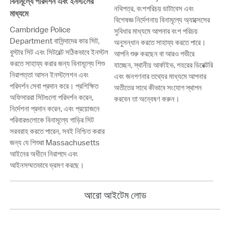
বিনামূল্যে পরিদর্শন এবং ইনস্টলের
নথিপত্র, বংশপরিচয় ডাটাবেস এবং
মাধ্যমে
বিশেষজ্ঞ নির্দেশনায় বিনামূল্যে অ্যাক্সেসের
Cambridge Police
সুবিধার মাধ্যমে আপনার বংশ পরিচয়
Department বাসিন্দাদের কার সিট,
অনুসন্ধান করতে সাহায্য করতে পারে।
বুস্টার সিট এবং সিটবেল্ট সঠিকভাবে ইনস্টল
আপনি শুরু করছেন বা আরও গভীরে
করতে সাহায্য করার জন্য বিনামূল্যে শিশু
যাচ্ছেন, স্থানীয় আর্কাইভ, শহরের ডিরেক্টরি
নিরাপত্তা আসন ইনস্টলেশন এবং
এবং জনগণনার তথ্যের মাধ্যমে আপনার
পরিদর্শন সেবা প্রদান করে। প্রশিক্ষিত
অতীতের সাথে কীভাবে সংযোগ স্থাপন
অফিসাররা সিটগুলো পরিদর্শন করেন,
করবেন তা অন্বেষণ করুন।
নির্দেশনা প্রদান করেন, এবং প্রয়োজনে
পরিবারগুলোকে বিনামূল্যে গাড়ির সিট
সরবরাহ করতে পারেন, সবই নিশ্চিত করার
জন্য যে শিশুরা Massachusetts
আইনের অধীনে নিরাপদে এবং
আইনসম্মতভাবে ভ্রমণ করছে।
আরো আইটেম লোড