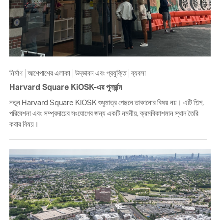
নির্মাণ
আশেপাশের এলাকা
উদ্ভাবন এবং প্রযুক্তি
ব্যবসা
Harvard Square KiOSK-এর পুনর্জন্ম
নতুন Harvard Square KiOSK শুধুমাত্র পেছনে তাকানোর বিষয় নয়। এটি শিল্প,
পরিবেশনা এবং সম্প্রদায়ের সংযোগের জন্য একটি নমনীয়, ক্রমবিকাশমান স্থান তৈরি
করার বিষয়।