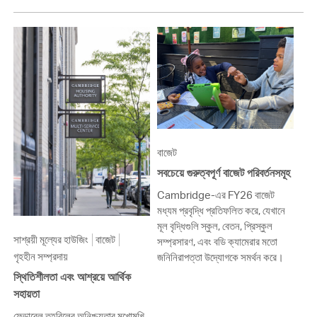
বাজেট
সবচেয়ে গুরুত্বপূর্ণ বাজেট পরিবর্তনসমূহ
Cambridge-এর FY26 বাজেট
মধ্যম প্রবৃদ্ধি প্রতিফলিত করে, যেখানে
মূল বৃদ্ধিগুলি স্কুল, বেতন, প্রিস্কুল
সাশ্রয়ী মূল্যের হাউজিং
বাজেট
সম্প্রসারণ, এবং বডি ক্যামেরার মতো
গৃহহীন সম্প্রদায়
জনিনিরাপত্তা উদ্যোগকে সমর্থন করে।
স্থিতিশীলতা এবং আশ্রয়ে আর্থিক
সহায়তা
ফেডারেল তহবিলের অনিশ্চয়তার মুখোমুখি