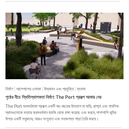
নির্মাণ
আশেপাশের এলাকা
উদ্ভাবন এবং প্রযুক্তি
ব্যবসা
পৃষ্ঠের নীচে স্থিতিস্থাপকতা নির্মাণ: The Port প্রকল্প আকার নেয়
The Port অবকাঠামো প্রকল্প একটি বহু-বছরের উদ্যোগ যা বাড়ি, রাস্তা এবং পাবলিক
স্থানগুলোকে বন্যার ক্রমবর্ধমান হুমকি থেকে রক্ষা করেছে এবং করবে, পাশাপাশি ভূমির
উপরে একটি সবুজতর, আরও সংযুক্ত এবং সহজগম্য পাড়া তৈরি করবে।