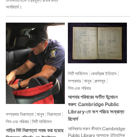
এলাকাগুলোকে ইঁদুরমুক্ত রাখার জন্য
অপরিহার্য।
সিটি সার্ভিসেস
কেমব্রিজ ইতিহাস
সম্প্রদায়
মানুষ
গল্পসমূহ
শিশু এবং পরিবার
আপনার পরিবারের অতীত উন্মোচন
করুন: Cambridge Public
Library-তে বংশ পরিচয় সংক্রান্ত
সম্প্রদায় নিরাপত্তা
মানুষ
নিরাপত্তা
রিসোর্স
শিশু এবং পরিবার
সিটি সার্ভিসেস
আবিষ্কার করুন কীভাবে Cambridge
গাড়ির সিট নিরাপত্তা সহজ করা হয়েছে
Public Library আপনাকে ঐতিহাসিক