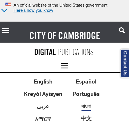
An official website of the United States government
Here’s how you know
CITY OF
CAMBRIDGE
Contact Us
English
Español
Kreyòl Ayisyen
Português
عربى
বাংলা
中文
አማርኛ