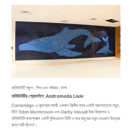
কমিউনিটি স্কুল
শিশু এবং পরিবার
কলা
কমিউনিটির প্রোফাইল: Andromeda Lisle
Cambridge-এ জন্মগ্রহণকারী একজন শিল্পীর সাথে একটি প্রশ্নোত্তর পড়ুন,
যিনি Tobin Montessori এবং Darby Vassall উচ্চ বিদ্যালয় ও
কমিউনিটি কমপ্লেক্সে একটি কুঁজওয়ালা তিমি ও তার বাছুরের নতুন দেওয়াল চিত্রের
জন্য দায়ী ছিলেন।