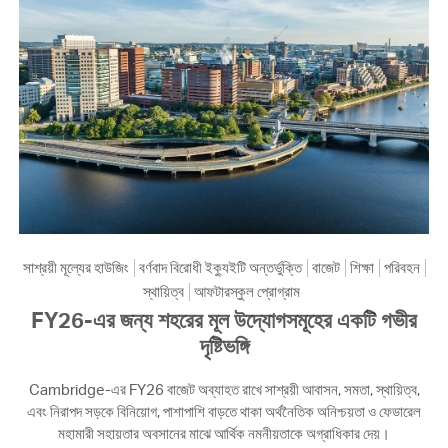
সাশ্রয়ী মূল্যের হাউজিং
বর্ণবাদ বিরোধী ইক্যুইটি অন্তর্ভুক্তি
বাজেট
শিক্ষা
পরিবহন
স্থায়িত্ব
আফটারস্কুল প্রোগ্রাম
FY26-এর জন্য শহরের মূল উদ্যোগসমূহের একটি গভীর
দৃষ্টিভঙ্গি
Cambridge-এর FY26 বাজেট অব্যাহত রাখে সাশ্রয়ী আবাসন, সমতা, স্থায়িত্ব,
এবং নিরাপদ সড়কে বিনিয়োগ, পাশাপাশি বাড়তে থাকা অর্থনৈতিক অনিশ্চয়তা ও ফেডারেল
মহামারী সহায়তার অবসানের মাঝে আর্থিক নমনীয়তাকে অগ্রাধিকার দেয়।