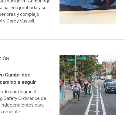
tista nacida en Cambridge,
a ballena jorobada y su
periores y complejo
 y Darby Vassall.
CIÓN
 en Cambridge:
 camino a seguir
ndo para lograr el
ng Safety Ordinance de
as independientes para
s reciente.