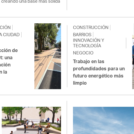
 creando una base más sólida
CIÓN
CONSTRUCCIÓN
A CIUDAD
BARRIOS
INNOVACIÓN Y
TECNOLOGÍA
cción de
NEGOCIO
t: una
Trabajo en las
ación
profundidades para un
n la
futuro energético más
d
limpio