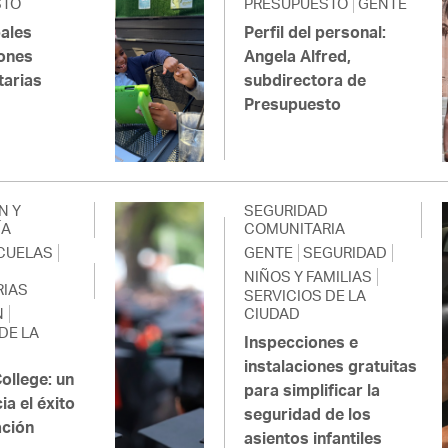
STO
PRESUPUESTO
GENTE
pales
Perfil del personal:
ones
Angela Alfred,
tarias
subdirectora de
Presupuesto
N Y
SEGURIDAD
ÍA
COMUNITARIA
CUELAS
GENTE
SEGURIDAD
NIÑOS Y FAMILIAS
IAS
SERVICIOS DE LA
N
CIUDAD
DE LA
Inspecciones e
instalaciones gratuitas
ollege: un
para simplificar la
a el éxito
seguridad de los
ación
asientos infantiles