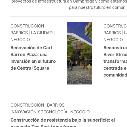
proyectos de infraestructura en Cambridge y cómo estamos
para nuestro futuro en común.
CONSTRUCCIÓN
CONSTRUC
BARRIOS
LA CIUDAD
BARRIOS
L
NEGOCIO
NEGOCIO
Renovación de Carl
Reconstru
Barron Plaza: una
River Stree
inversión en el futuro
transform
de Central Square
centrada e
comunida
CONSTRUCCIÓN
BARRIOS
INNOVACIÓN Y TECNOLOGÍA
NEGOCIO
Construcción de resistencia bajo la superficie: el
proyecto The Port toma forma