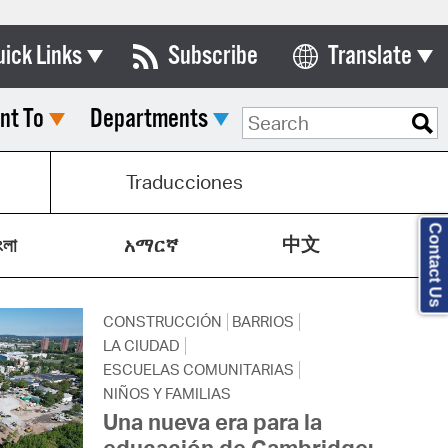
uick Links
Subscribe
Translate
Select Language
nt To
Departments
ards & Commissions
lendar
Traducciones
y Directory
Contact Us
中文
tact City Council
ংলা
አማርኛ
partment List
CONSTRUCCIÓN
BARRIOS
rms & Documents
LA CIUDAD
nicipal Code
ESCUELAS COMUNITARIAS
NIÑOS Y FAMILIAS
n Meeting Portal
Una nueva era para la
educación de Cambridge: