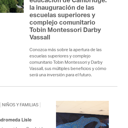
 Bills Online
la inauguración de las
operty Database
escuelas superiores y
complejo comunitario
ClickFix
Tobin Montessori Darby
Vassall
ew News
ch City Council
Conozca más sobre la apertura de las
escuelas superiores y complejo
comunitario Tobin Montessori y Darby
Vassall, sus múltiples beneficios y cómo
será una inversión para el futuro.
NIÑOS Y FAMILIAS
Andromeda Lisle