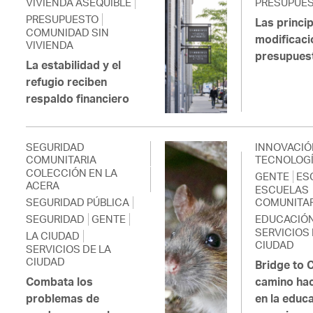
VIVIENDA ASEQUIBLE
PRESUPUE
PRESUPUESTO
Las princi
COMUNIDAD SIN
modificaci
VIVIENDA
presupues
La estabilidad y el
refugio reciben
respaldo financiero
SEGURIDAD
INNOVACIÓ
COMUNITARIA
TECNOLOG
COLECCIÓN EN LA
GENTE
ES
ACERA
ESCUELAS
SEGURIDAD PÚBLICA
COMUNITAR
SEGURIDAD
GENTE
EDUCACIÓ
SERVICIOS 
LA CIUDAD
CIUDAD
SERVICIOS DE LA
CIUDAD
Bridge to C
Combata los
camino haci
problemas de
en la educ