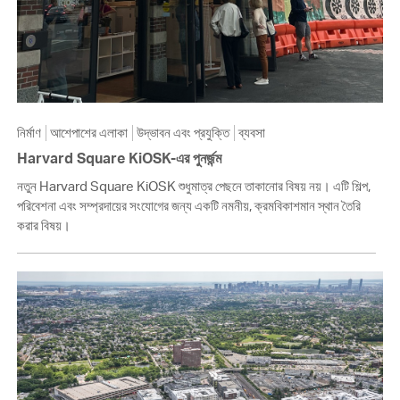
নির্মাণ
আশেপাশের এলাকা
উদ্ভাবন এবং প্রযুক্তি
ব্যবসা
Harvard Square KiOSK-এর পুনর্জন্ম
নতুন Harvard Square KiOSK শুধুমাত্র পেছনে তাকানোর বিষয় নয়। এটি শিল্প,
পরিবেশনা এবং সম্প্রদায়ের সংযোগের জন্য একটি নমনীয়, ক্রমবিকাশমান স্থান তৈরি
করার বিষয়।