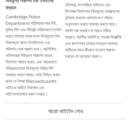
বিনামূল্যে পরিদর্শন এবং ইনস্টলের
নথিপত্র, বংশপরিচয় ডাটাবেস এবং
মাধ্যমে
বিশেষজ্ঞ নির্দেশনায় বিনামূল্যে অ্যাক্সেসের
Cambridge Police
সুবিধার মাধ্যমে আপনার বংশ পরিচয়
Department বাসিন্দাদের কার সিট,
অনুসন্ধান করতে সাহায্য করতে পারে।
বুস্টার সিট এবং সিটবেল্ট সঠিকভাবে ইনস্টল
আপনি শুরু করছেন বা আরও গভীরে
করতে সাহায্য করার জন্য বিনামূল্যে শিশু
যাচ্ছেন, স্থানীয় আর্কাইভ, শহরের ডিরেক্টরি
নিরাপত্তা আসন ইনস্টলেশন এবং
এবং জনগণনার তথ্যের মাধ্যমে আপনার
পরিদর্শন সেবা প্রদান করে। প্রশিক্ষিত
অতীতের সাথে কীভাবে সংযোগ স্থাপন
অফিসাররা সিটগুলো পরিদর্শন করেন,
করবেন তা অন্বেষণ করুন।
নির্দেশনা প্রদান করেন, এবং প্রয়োজনে
পরিবারগুলোকে বিনামূল্যে গাড়ির সিট
সরবরাহ করতে পারেন, সবই নিশ্চিত করার
জন্য যে শিশুরা Massachusetts
আইনের অধীনে নিরাপদে এবং
আইনসম্মতভাবে ভ্রমণ করছে।
আরো আইটেম লোড