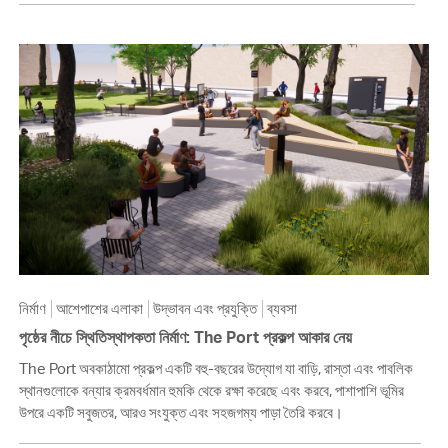
নির্মাণ
আশেপাশের এলাকা
উদ্ভাবন এবং প্রযুক্তি
ব্যবসা
পৃষ্ঠের নীচে স্থিতিস্থাপকতা নির্মাণ: The Port প্রকল্প আকার নেয়
The Port অবকাঠামো প্রকল্প একটি বহু-বছরের উদ্যোগ যা বাড়ি, রাস্তা এবং পাবলিক
স্থানগুলোকে বন্যার ক্রমবর্ধমান হুমকি থেকে রক্ষা করেছে এবং করবে, পাশাপাশি ভূমির
উপরে একটি সবুজতর, আরও সংযুক্ত এবং সহজগম্য পাড়া তৈরি করবে।