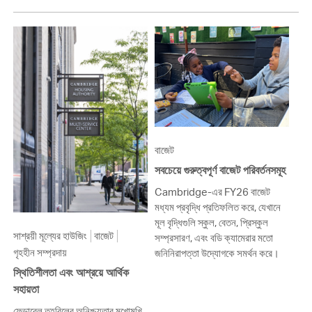
বাজেট
সবচেয়ে গুরুত্বপূর্ণ বাজেট পরিবর্তনসমূহ
Cambridge-এর FY26 বাজেট
মধ্যম প্রবৃদ্ধি প্রতিফলিত করে, যেখানে
মূল বৃদ্ধিগুলি স্কুল, বেতন, প্রিস্কুল
সাশ্রয়ী মূল্যের হাউজিং
বাজেট
সম্প্রসারণ, এবং বডি ক্যামেরার মতো
গৃহহীন সম্প্রদায়
জনিনিরাপত্তা উদ্যোগকে সমর্থন করে।
স্থিতিশীলতা এবং আশ্রয়ে আর্থিক
সহায়তা
ফেডারেল তহবিলের অনিশ্চয়তার মুখোমুখি