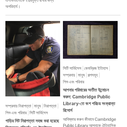
এলাকাগুলোকে ইঁদুরমুক্ত রাখার জন্য
অপরিহার্য।
সিটি সার্ভিসেস
কেমব্রিজ ইতিহাস
সম্প্রদায়
মানুষ
গল্পসমূহ
শিশু এবং পরিবার
আপনার পরিবারের অতীত উন্মোচন
করুন: Cambridge Public
Library-তে বংশ পরিচয় সংক্রান্ত
সম্প্রদায় নিরাপত্তা
মানুষ
নিরাপত্তা
রিসোর্স
শিশু এবং পরিবার
সিটি সার্ভিসেস
আবিষ্কার করুন কীভাবে Cambridge
গাড়ির সিট নিরাপত্তা সহজ করা হয়েছে
Public Library আপনাকে ঐতিহাসিক