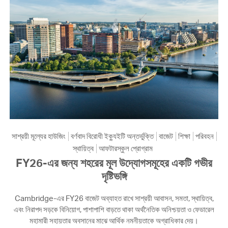
সাশ্রয়ী মূল্যের হাউজিং
বর্ণবাদ বিরোধী ইক্যুইটি অন্তর্ভুক্তি
বাজেট
শিক্ষা
পরিবহন
স্থায়িত্ব
আফটারস্কুল প্রোগ্রাম
FY26-এর জন্য শহরের মূল উদ্যোগসমূহের একটি গভীর
দৃষ্টিভঙ্গি
Cambridge-এর FY26 বাজেট অব্যাহত রাখে সাশ্রয়ী আবাসন, সমতা, স্থায়িত্ব,
এবং নিরাপদ সড়কে বিনিয়োগ, পাশাপাশি বাড়তে থাকা অর্থনৈতিক অনিশ্চয়তা ও ফেডারেল
মহামারী সহায়তার অবসানের মাঝে আর্থিক নমনীয়তাকে অগ্রাধিকার দেয়।