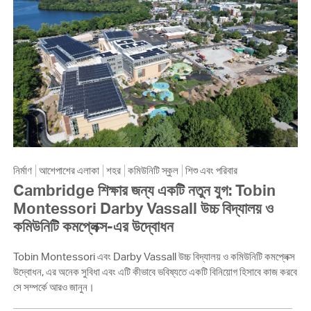
নির্মাণ
আশেপাশের এলাকা
শহর
কমিউনিটি স্কুল
শিশু এবং পরিবার
Cambridge শিক্ষার জন্য একটি নতুন যুগ: Tobin
Montessori Darby Vassall উচ্চ বিদ্যালয় ও
কমিউনিটি কমপ্লেক্স-এর উদ্বোধন
Tobin Montessori এবং Darby Vassall উচ্চ বিদ্যালয় ও কমিউনিটি কমপ্লেক্স
উদ্বোধন, এর অনেক সুবিধা এবং এটি কীভাবে ভবিষ্যতে একটি বিনিয়োগ হিসাবে কাজ করবে
সে সম্পর্কে আরও জানুন।