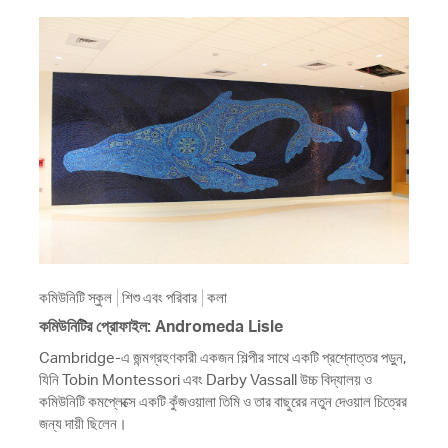
কমিউনিটি স্কুল
শিশু এবং পরিবার
কলা
কমিউনিটির প্রোফাইল: Andromeda Lisle
Cambridge-এ জন্মগ্রহণকারী একজন শিল্পীর সাথে একটি প্রশ্নোত্তর পড়ুন,
যিনি Tobin Montessori এবং Darby Vassall উচ্চ বিদ্যালয় ও
কমিউনিটি কমপ্লেক্সে একটি কুঁজওয়ালা তিমি ও তার বাছুরের নতুন দেওয়াল চিত্রের
জন্য দায়ী ছিলেন।