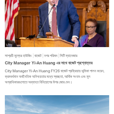
সাশ্রয়ী মূল্যের হাউজিং
বাজেট
নগর পরিষদ
সিটি ম্যানেজার
City Manager Yi-An Huang এর সাথে বাজেট প্রশ্নোত্তর
City Manager Yi-An Huang FY26 বাজেট প্রক্রিয়ায় ভূমিকা পালন করেন,
ক্রমবর্ধমান অর্থনৈতিক অনিশ্চয়তার মধ্যে স্বচ্ছতা, আর্থিক সংযম এবং মূল
অগ্রাধিকারগুলোতে অব্যাহত বিনিয়োগের উপর জোর দেন।