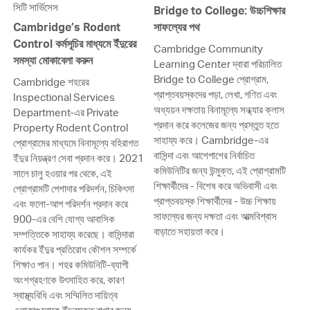
সিটি সার্ভিসেস
Bridge to College: উচ্চশিক্ষার
Cambridge’s Rodent
সাফল্যের পথ
Control কর্মসূচির মাধ্যমে ইঁদুরের
Cambridge Community
সমস্যা মোকাবেলা করুন
Learning Center দ্বারা পরিচালিত
Bridge to College প্রোগ্রাম,
Cambridge শহরের
প্রাপ্তবয়স্কদের পড়া, লেখা, গণিত এবং
Inspectional Services
অধ্যয়ন দক্ষতায় বিনামূল্যে সন্ধ্যার ক্লাস
Department-এর Private
প্রদান করে কলেজের জন্য প্রস্তুত হতে
Property Rodent Control
সাহায্য করে। Cambridge-এর
প্রোগ্রামের মাধ্যমে বিনামূল্যে বহিরাগত
বাসিন্দা এবং আশেপাশের নির্বাচিত
ইঁদুর নিয়ন্ত্রণ সেবা প্রদান করে। 2021
কমিউনিটির জন্য উন্মুক্ত, এই প্রোগ্রামটি
সালে চালু হওয়ার পর থেকে, এই
শিক্ষার্থীদের - বিশেষ করে অভিবাসী এবং
প্রোগ্রামটি পেশাদার পরিদর্শন, চিকিৎসা
প্রাপ্তবয়স্ক শিক্ষার্থীদের - উচ্চ শিক্ষায়
এবং ফলো-আপ পরিদর্শন প্রদান করে
সাফল্যের জন্য দক্ষতা এবং আত্মবিশ্বাস
900-এর বেশি যোগ্য আবাসিক
বাড়াতে সহায়তা করে।
সম্পত্তিকে সাহায্য করেছে। বাসিন্দারা
কার্যকর ইঁদুর প্রতিরোধ কৌশল সম্পর্কে
শিক্ষাও পান। শহর কমিউনিটি-ব্যাপী
অংশগ্রহণকে উৎসাহিত করে, কারণ
স্বাস্থ্যবিধি এবং সম্মিলিত দায়িত্ব