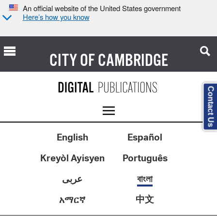
An official website of the United States government
Here’s how you know
CITY OF
CAMBRIDGE
Contact Us
English
Español
Kreyòl Ayisyen
Português
عربى
বাংলা
中文
አማርኛ