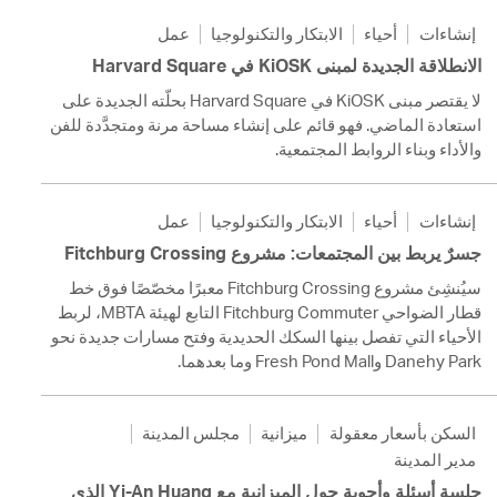
إنشاءات
أحياء
الابتكار والتكنولوجيا
عمل
الانطلاقة الجديدة لمبنى KiOSK في Harvard Square
لا يقتصر مبنى KiOSK في Harvard Square بحلّته الجديدة على
استعادة الماضي. فهو قائم على إنشاء مساحة مرنة ومتجدَّدة للفن
والأداء وبناء الروابط المجتمعية.
إنشاءات
أحياء
الابتكار والتكنولوجيا
عمل
جسرٌ يربط بين المجتمعات: مشروع Fitchburg Crossing
سيُنشِئ مشروع Fitchburg Crossing معبرًا مخصّصًا فوق خط
قطار الضواحي Fitchburg Commuter التابع لهيئة MBTA، لربط
الأحياء التي تفصل بينها السكك الحديدية وفتح مسارات جديدة نحو
Danehy Park وFresh Pond Mall وما بعدهما.
السكن بأسعار معقولة
ميزانية
مجلس المدينة
مدير المدينة
جلسة أسئلة وأجوبة حول الميزانية مع Yi-An Huang الذي