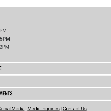
8PM
 5PM
12PM
E
UMENTS
ocial Media
Media Inquiries
Contact Us