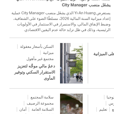
يشغَل منصب City Manager
يستعرض Yi-An Huang الذي يشغَل منصب City Manager عملية
إعداد ميزانية السنة المالية 2026، مسلطًا الضوء على الشفافية،
وضبط الإنفاق المالي، والاستمرار في الاستثمار في الأولويات
الرئيسية، وذلك في ظل تزايد حالة عدم اليقين الاقتصادي.
السكن بأسعار معقولة
ميزانية
لى الميزانية
مجتمع غير مأهول
دعمٌ مالي موجَّه لتعزيز
الاستقرار السكني وتوفير
المأوى
لوجيا
سلامة المجتمع
رس
مجموعة الرصيف
ع
تعليم
السلامة العامة
أمان