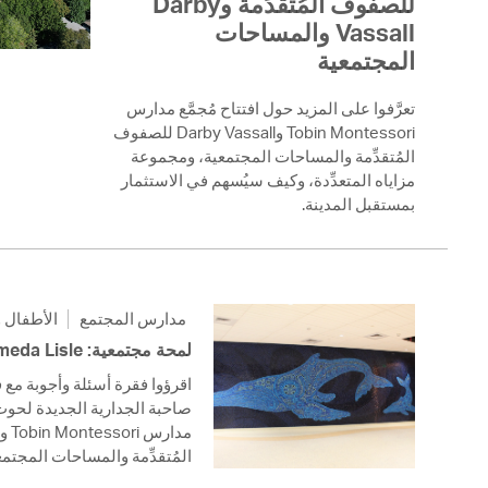
للصفوف المُتقدِّمة وDarby
 Bills Online
Vassall والمساحات
operty Database
المجتمعية
ClickFix
تعرَّفوا على المزيد حول افتتاح مُجمَّع مدارس
Tobin Montessori وDarby Vassall للصفوف
ew News
المُتقدِّمة والمساحات المجتمعية، ومجموعة
مزاياه المتعدِّدة، وكيف سيُسهم في الاستثمار
ch City Council
بمستقبل المدينة.
مدارس المجتمع
الأطفال و
لمحة مجتمعية: Andromeda Lisle
صاحبة الجدارية الجديدة لحوت
المُتقدِّمة والمساحات المجتم.