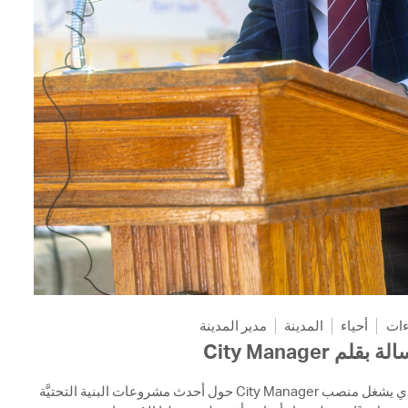
ءات
أحياء
المدينة
مدير المدينة
رسالة بقلم City Ma
تعرَّفوا على آراء Yi-An Huang الذي يشغل منصب City Manager حول أحدث مشروعات البنية التحتيَّة