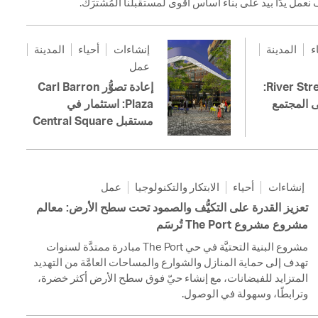
ء
المدينة
إنشاءات
أحياء
المدينة
عمل
إعادة تشييد River Street:
إعادة تصوُّر Carl Barron
ى المجتمع
Plaza: استثمار في
مستقبل Central Square
إنشاءات
أحياء
الابتكار والتكنولوجيا
عمل
تعزيز القدرة على التكيُّف والصمود تحت سطح الأرض: معالم
مشروع مشروع The Port تُرسَم
مشروع البنية التحتيَّة في حي The Port مبادرة ممتدَّة لسنوات
تهدف إلى حماية المنازل والشوارع والمساحات العامَّة من التهديد
المتزايد للفيضانات، مع إنشاء حيّ فوق سطح الأرض أكثر خضرة،
وترابطًا، وسهولة في الوصول.