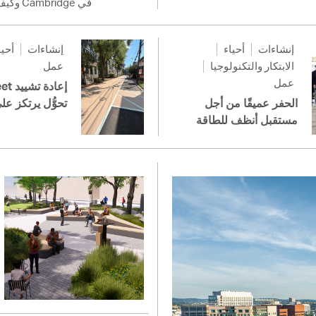
في Cambridge وكيف نعمل يدًا بيد على بناء أساس أقوى لمستقبلنا المُشترَك.
إنشاءات
أحياء
إنشاءات
أحيا
الابتكار والتكنولوجيا
عمل
عمل
الحفر عميقًا من أجل
تحوُّل يرتكز عل
مستقبل أنظف للطاقة