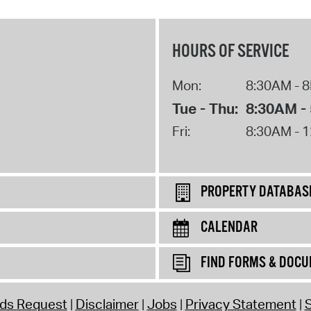
HOURS OF SERVICE
Mon:
8:30AM - 
Tue - Thu:
8:30AM -
Fri:
8:30AM - 
PROPERTY DATABAS
CALENDAR
FIND FORMS & DOC
rds Request
Disclaimer
Jobs
Privacy Statement
S