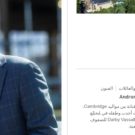
Pay
Pr
See
Vi
Wat
العائلات
الفنون
اقرؤوا فقرة أسئلة وأجوبة مع فنانة من مواليد Cambridge،
 أحدب وطفله في مُجمَّع
مدارس Tobin Montessori وDarby Vassall للصفوف
عية