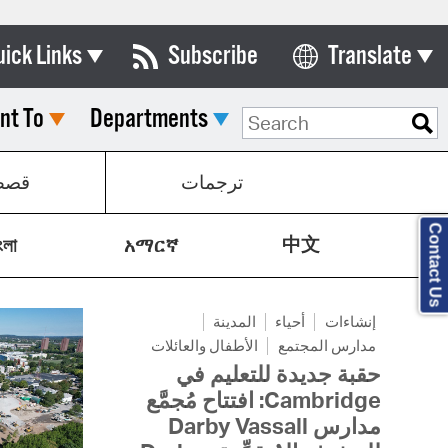
uick Links
Subscribe
Translate
Select Language
nt To
Departments
ards & Commissions
lendar
ترجمات
قص
y Directory
Contact Us
中文
tact City Council
ংলা
አማርኛ
partment List
إنشاءات
أحياء
المدينة
rms & Documents
مدارس المجتمع
الأطفال والعائلات
nicipal Code
حقبة جديدة للتعليم في
Cambridge: افتتاح مُجمَّع
n Meeting Portal
مدارس Darby Vassall