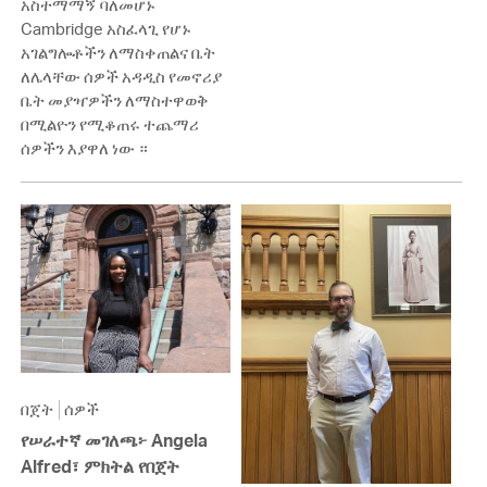
አስተማማኝ ባለመሆኑ
Cambridge አስፈላጊ የሆኑ
አገልግሎቶችን ለማስቀጠልና ቤት
ለሌላቸው ሰዎች አዳዲስ የመኖሪያ
ቤት መያዣዎችን ለማስተዋወቅ
በሚልዮን የሚቆጠሩ ተጨማሪ
ሰዎችን እያዋለ ነው ።
በጀት
ሰዎች
የሠራተኛ መገለጫ፦ Angela
Alfred፣ ምክትል የበጀት