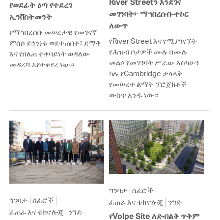
River Streetን እንደገና
የወደፊት ዕጣ የተደረገ
መገንባት፦ ማኅበረሰብ-ተኮር
ኢንቨስትመንት
ለውጥ
የማኅበረሰቡ መሠረታዊ የመገናኛ
የRiver Street እና የሚያገናኙት
ምሰሶ ደኅንነቱ ወደተጠበቀ፣ ደማቅ
የሕዝብ ቦታዎች ሙሉ በሙሉ
እና የበለጠ ተቀባይነት ወዳለው
መልሶ የመገንባት ሥራው እስካሁን
መዳረሻ እየተቀየረ ነው።
ካሉ የCambridge ታላላቅ
የመሠረተ ልማት ፕሮጀክቶች
ውስጥ አንዱ ነው።
ግንባታ
ሰፈሮች
ግንባታ
ሰፈሮች
ፈጠራ እና ቴክኖሎጂ
ንግድ
ፈጠራ እና ቴክኖሎጂ
ንግድ
የVolpe Site ለድብልቅ ጥቅም