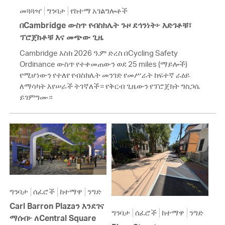
መጓጓዣ
ግንባታ
የከተማ አገልግሎቶች
በCambridge ውስጥ የብስክሌት ጉዞ ደኅንነት፦ እድገቶቹ፣
ፕሮጀክቶቹ እና መጭው ጊዜ
Cambridge እስከ 2026 ዓ.ም ድረስ በCycling Safety
Ordinance ውስጥ የተቀመጠውን ወደ 25 miles (ማይሎች)
የሚሆነውን የተለየ የብስክሌት መንገድ የመሥራት ከፍተኛ ራዕይ
ለማሳካት እየሠራች ትገኛለች። የቅርብ ጊዜውን የፕሮጀክት ግስጋሴ
ይገምግሙ።
ግንባታ
ሰፈሮች
ከተማዋ
ንግድ
Carl Barron Plazaን እንደገና
ግንባታ
ሰፈሮች
ከተማዋ
ንግድ
ማሰብ፦ ለCentral Square