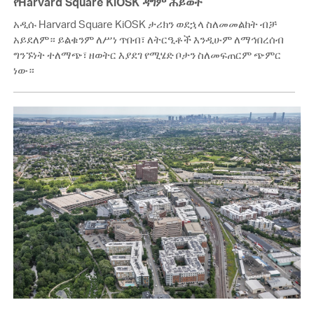
የHarvard Square KiOSK ዳግም ሕይወት
አዲሱ Harvard Square KiOSK ታሪክን ወደኋላ ስለመመልከት ብቻ
አይደለም። ይልቁንም ለሥነ ጥበብ፣ ለትርዒቶች እንዲሁም ለማኅበረሰብ
ግንኙነት ተለማጭ፣ ዘወትር እያደገ የሚሄድ ቦታን ስለመፍጠርም ጭምር
ነው።