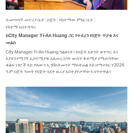
ተመጣጣኝ መኖሪያ ቤት
በጀት
የከተማው ምክር ቤት
የከተማ አስተዳዳሪ
ከCity Manager Yi-An Huang ጋር የተደረገ የበጀት ጥያቄ እና
መልስ
City Manager Yi-An Huang ግልጽነት፣ የበጀት እድገት ቁጥጥር እና
እያደገ የሚገኝ ኢኮኖሚያዊ አለመረጋጋት ውስጥ ቅድሚያ የሚሰጣቸው
ቁልፍ ነገሮች ላይ ያለውን ኢንቨስትመንት ማስቀጠል ላይ በማተኮር የ2026
ዓ.ም በጀት ዓመት የበጀት ሂደት ዙሪያ አስተያየታቸውን ሰጥተዋል።