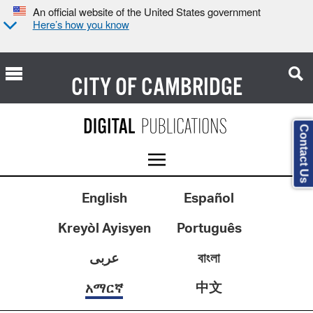
An official website of the United States government
Here’s how you know
CITY OF
CAMBRIDGE
Contact Us
English
Español
Kreyòl Ayisyen
Português
عربى
বাংলা
中文
አማርኛ