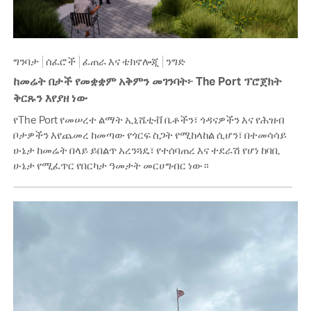
ግንባታ
ሰፈሮች
ፈጠራ እና ቴክኖሎጂ
ንግድ
ከመሬት በታች የመቋቋም አቅምን መገንባት፦ The Port ፕሮጀክት
ቅርጹን እየያዘ ነው
የThe Port የመሠረተ ልማት ኢኒሼቲቭ ቤቶችን፣ ጎዳናዎችን እና የሕዝብ
ቦታዎችን እየጨመረ ከመጣው የጎርፍ ስጋት የሚከላከል ሲሆን፣ በተመሳሳይ
ሁኔታ ከመሬት በላይ ይበልጥ አረንጓዴ፣ የተሰባጠረ እና ተደራሽ የሆነ ከባቢ
ሁኔታ የሚፈጥር የበርካታ ዓመታት መርሀግብር ነው።