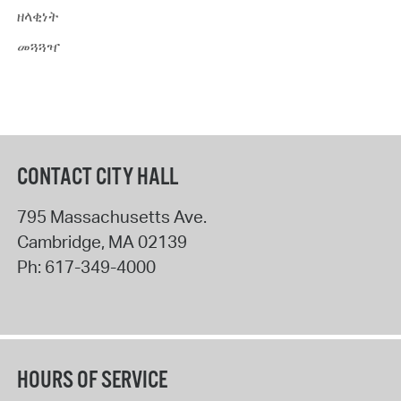
ዘላቂነት
መጓጓዣ
CONTACT CITY HALL
795 Massachusetts Ave.
Cambridge
,
MA
02139
Ph:
617-349-4000
HOURS OF SERVICE