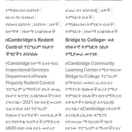
የማህበረሰብ ደህንነት
ፈጠራ እና ቴክኖሎጂ
ሰዎች
ከርብ ዳር ስብስብ
ትምህርት ቤቶች
የህዝብ ደህንነት
ደህንነት
ሰዎች
የማህበረሰብ ትምህርት ቤቶች
ከተማዋ
የከተማ አገልግሎቶች
ትምህርት
የከተማ አገልግሎቶች
በCambridge’s Rodent
Bridge to College፦ ወደ
Control ፕሮግራም የአይጥ
የከፍተኛ ትምህርት ስኬት
ችግሮችን ይከላከሉ
የሚያመራ መንገድ
የCambridge ከተማ አስተዳደር
በCambridge Community
Inspectional Services
Learning Center የሚተዳደረው
Department በPrivate
Bridge to College ፕሮግራም
Property Rodent Control
በማንበብ፣ መጻፍ፣ ሒሳብ እና
ፕሮግራም አማካኝነት የቤት ውጪ
የማጥናት ክህሎቶች ዙሪያ የማታ
የአይጥ ቁጥጥር አገልግሎቶችን በነፃ
ትምህርት ክፍሎችን በነፃ በማቅረብ
ያቀርባል። 2021 ላይ ከተጀመረበት
አዋቂዎችን ለኮሌጅ እንዲዘጋጁ
ጊዜ አንስቶ ይህ ፕሮግራም
ይረዳል። ለCambridge ነዋሪዎች
የባለሙያ ፍተሻዎች፣ መፍትሔዎች
እና በአቅራቢያው ለሚገኙ
እና የክትትል ጉብኝቶች በማቅረብ
የተመረጡ ማኅበረሰቦች ክፍት
ከ900 በላይ ብቁ የሆኑ መኖሪያ
የሆነው ፕሮግራም ተማሪዎችን እና