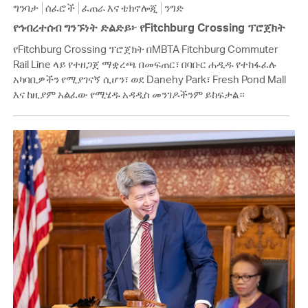
ግንባታ
ሰፈሮች
ፈጠራ እና ቴክኖሎጂ
ንግድ
የኅብረተሰብ ግንኙነት ድልድይ፦ የFitchburg Crossing ፕሮጀክት
የFitchburg Crossing ፕሮጀክት በMBTA Fitchburg Commuter
Rail Line ላይ የተዘጋጀ ማቋረጫ በመፍጠር፣ በባቡር ሐዲዱ የተከፋፈሉ
አካባቢዎችን የሚያገናኝ ሲሆን፣ ወደ Danehy Park፣ Fresh Pond Mall
እና ከዚያም አልፈው የሚሄዱ አዳዲስ መንገዶችንም ይከፍታል።