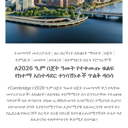
ተመጣጣኝ መኖሪያ ቤት
ፀረ-ዘረኝነት እኩልነት ማካተት
በጀት
ትምህርት
መጓጓዣ
ዘላቂነት
ከትምህርት በኋላ ፕሮግራሞች
ለ2026 ዓ.ም በጀት ዓመት የተቀመጡ ቁልፍ
የከተማ አስተዳደር ተነሳሽነቶች ጥልቅ ዳሰሳ
የCambridge የ2026 ዓ.ም በጀት ዓመት በጀት ተመጣጣኝ ዋጋ ያላቸው
መኖሪያ ቤቶች፣ እኩልነት፣ ለአካባቢ ተስማሚነት እና ደኅንነታቸው የተጠበቁ
ጎዳናዎች ላይ ቀጣይነት ያለው ኢንቨስትመንት እንደሚኖር የሚያሳይ ሲሆን፣
በተመሳሳይ ሰዓት እያደገ በሚገኘው ኢኮኖሚያዊ አለመረጋጋት ውስጥ እና
የፌደራል የወረርሽኝ እርዳታ ደረጃ በደረጃ እየተቋረጠ በሚገኝበት ሁኔታ ላይ
ለፋይናንስ ተለዋዋጭነት ቅድሚያ ይሰጣል።