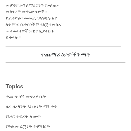
መሆናቸውን ለማረጋገጥ የሠለጠኑ
መኮንኖች መቀመጫዎችን
ይፈትሻሉ፣ መመሪያ ይሰጣሉ እና
ለተቸገሩ ቤተሰቦችም የልጅ የመኪና
መቀመጫዎችን በነፃ ሊያቀርቡ
ይችላሉ።
ተጨማሪ ዕቃዎችን ጫን
Topics
ተመጣጣኝ መኖሪያ ቤት
ፀረ-ዘረኝነት እኩልነት ማካተት
የአየር ንብረት ለውጥ
የቅድመ ልጅነት ትምህርት