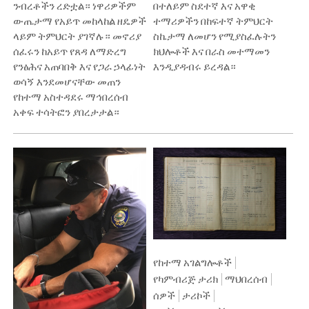
ንብረቶችን ረድቷል። ነዋሪዎችም
በተለይም ስደተኛ እና አዋቂ
ውጤታማ የአይጥ መከላከል ዘዴዎች
ተማሪዎችን በከፍተኛ ትምህርት
ላይም ትምህርት ያገኛሉ። መኖሪያ
ስኬታማ ለመሆን የሚያስፈሉትን
ሰፈሩን ከአይጥ የጸዳ ለማድረግ
ክህሎቶች እና በራስ መተማመን
የንፅሕና አጠባበቅ እና የጋራ ኃላፊነት
እንዲያዳብሩ ይረዳል።
ወሳኝ እንደመሆናቸው መጠን
የከተማ አስተዳደሩ ማኅበረሰብ
አቀፍ ተሳትፎን ያበረታታል።
የከተማ አገልግሎቶች
የካምብሪጅ ታሪክ
ማህበረሰብ
ሰዎች
ታሪኮች