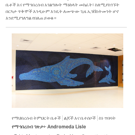
ቤቶች እና የማኅበረሰብ አገልግሎት ማዕከላት መከፈት፣ ስለሚያስገኙት
በርካታ ጥቅሞች እንዲሁም እንዴት ለመጭው ጊዜ ኢንቨስትመንት ሆኖ
እንደሚያገለግል የበለጠ ይወቁ።
የማህበረሰብ ትምህርት ቤቶች
ልጆች እና ቤተሰቦች
ስነ ጥበባት
የማኅበረሰብ ገጽታ፦ Andromeda Lisle