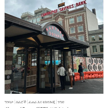
ግንባታ
ሰፈሮች
ፈጠራ እና ቴክኖሎጂ
ንግድ