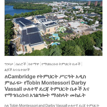
ግንባታ
ሰፈሮች
ከተማዋ
የማህበረሰብ ትምህርት ቤቶች
ልጆች እና ቤተሰቦች
ለCambridge የትምህርት ሥርዓት አዲስ
ምዕራፍ፦ የTobin Montessori Darby
Vassall ሁለተኛ ደረጃ ትምህርት ቤቶች እና
የማኅበረሰብ አገልግሎት ማዕከላት መከፈት
ስለ Tobin Montessori and Darby Vassall ሁለተኛ ደረጃ ትምህርት