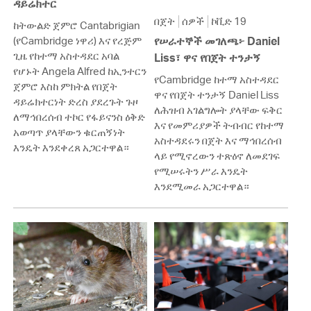
ዳይሬክተር
በጀት
ሰዎች
ኮቪድ 19
ከትውልድ ጀምሮ Cantabrigian
(የCambridge ነዋሪ) እና የረጅም
የሠራተኞች መገለጫ፦ Daniel
ጊዜ የከተማ አስተዳደር አባል
Liss፣ ዋና የበጀት ተንታኝ
የሆኑት Angela Alfred ከኢንተርን
የCambridge ከተማ አስተዳደር
ጀምሮ እስከ ምክትል የበጀት
ዋና የበጀት ተንታኝ Daniel Liss
ዳይሬክተርነት ድረስ ያደረጉት ጉዞ
ለሕዝብ አገልግሎት ያላቸው ፍቅር
ለማኅበረሰብ ተኮር የፋይናንስ ዕቅድ
እና የመምሪያዎች ትብብር የከተማ
አወጣጥ ያላቸውን ቁርጠኝነት
አስተዳደሩን በጀት እና ማኅበረሰብ
እንዴት እንደቀረጸ አጋርተዋል።
ላይ የሚኖረውን ተጽዕኖ ለመደገፍ
የሚሠሩትን ሥራ እንዴት
እንደሚመራ አጋርተዋል።