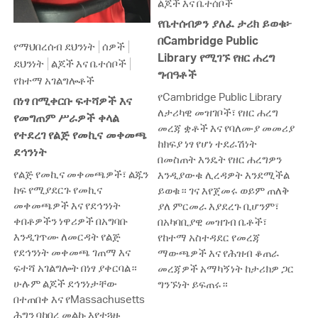
ልጆች እና ቤተሰቦች
የቤተሰብዎን ያለፈ ታሪክ ይወቁ፦
በCambridge Public
የማህበረሰብ ደህንነት
ሰዎች
Library የሚገኙ የዘር ሐረግ
ደህንነት
ልጆች እና ቤተሰቦች
ግብዓቶች
የከተማ አገልግሎቶች
የCambridge Public Library
በነፃ በሚቀርቡ ፍተሻዎች እና
ለታሪካዊ መዝገቦች፣ የዘር ሐረግ
የመግጠም ሥራዎች ቀላል
መረጃ ቋቶች እና የባለሙያ መመሪያ
የተደረገ የልጅ የመኪና መቀመጫ
ከክፍያ ነፃ የሆነ ተደራሽነት
ደኅንነት
በመስጠት እንዴት የዘር ሐረግዎን
የልጅ የመኪና መቀመጫዎች፣ ልጁን
እንዲያውቁ ሊረዳዎት እንደሚችል
ከፍ የሚያደርጉ የመኪና
ይወቁ። ገና እየጀመሩ ወይም ጠለቅ
መቀመጫዎች እና የደኅንነት
ያለ ምርመራ እያደረጉ ቢሆንም፣
ቀበቶዎችን ነዋሪዎች በአግባቡ
በአካባቢያዊ መዝገብ ቤቶች፣
እንዲገጥሙ ለመርዳት የልጅ
የከተማ አስተዳደር የመረጃ
የደኅንነት መቀመጫ ገጠማ እና
ማውጫዎች እና የሕዝብ ቆጠራ
ፍተሻ አገልግሎት በነፃ ያቀርባል።
መረጃዎች አማካኝነት ከታሪክዎ ጋር
ሁሉም ልጆች ደኅንነታቸው
ግንኙነት ይፍጠሩ።
በተጠበቀ እና የMassachusetts
ሕግን ባከበረ መልኩ እየተጓዙ