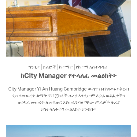
ግንባታ
ሰፈሮች
ከተማዋ
የከተማ አስተዳዳሪ
ከCity Manager የተላለፈ መልዕክት፦
City Manager Yi-An Huang Cambridge ውስጥ በተከናወኑ የቅርብ
ጊዜ የመሠረተ ልማት ፕሮጀክቶች ዙሪያ እንዲሁም ለጋራ ወደፊታችን
ጠንካራ መሠረት ለመፍጠር እየሠራን ባለናቸው ሥራዎች ዙሪያ
ያስተላለፉትን መልእክት ያንብቡ።