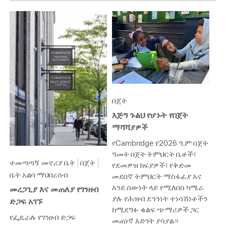
በጀት
እጅግ ጉልህ የሆኑት የበጀት
ማሻሻያዎች
የCambridge የ2026 ዓ.ም በጀት
ዓመት በጀት ትምህርት ቤቶች፣
ተመጣጣኝ መኖሪያ ቤት
በጀት
የደመዎዝ ክፍያዎች፣ የቅድመ
ቤት አልባ ማህበረሰብ
መደበኛ ትምህርት ማስፋፊያ እና
እንደ ሰውነት ላይ የሚለበስ ካሜራ
መረጋጊያ እና መጠለያ የገንዘብ
ያሉ የሕዝብ ደኅንነት ተነሳሽነቶችን
ድጋፍ አገኙ
ከሚደግፉ ቁልፍ ጭማሪዎች ጋር
የፌዴራሉ የገንዘብ ድጋፍ
መጠነኛ እድገት ያሳያል።