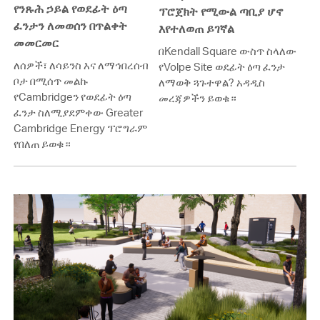
የንጹሕ ኃይል የወደፊት ዕጣ
ፕሮጀክት የሚውል ጣቢያ ሆኖ
ፈንታን ለመወሰን በጥልቀት
እየተለወጠ ይገኛል
መመርመር
በKendall Square ውስጥ ስላለው
ለሰዎች፣ ለሳይንስ እና ለማኅበረሰብ
የVolpe Site ወደፊት ዕጣ ፈንታ
ቦታ በሚሰጥ መልኩ
ለማወቅ ጓጉተዋል? አዳዲስ
የCambridgeን የወደፊት ዕጣ
መረጃዎችን ይወቁ።
ፈንታ ስለሚያደምቀው Greater
Cambridge Energy ፕሮግራም
የበለጠ ይወቁ።