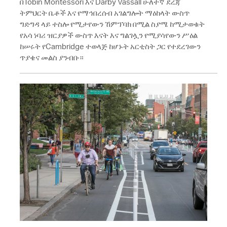
በTobin Montessori እና Darby Vassall ሁለተኛ ደረጃ
ትምህርት ቤቶች እና የማኅበረሰብ አገልግሎት ማዕከላት ውስጥ
ግድግዳ ላይ ተስሎ የሚታየውን ኸምፕባክ በሚል ስያሜ ከሚታወቁት
የአሳ ነባሪ ዝርያዎች ውስጥ እናት እና ግልገሏን የሚያሳየውን ሥዕል
ከሠሩት የCambridge ተወላጅ ከሆኑት አርቲስት ጋር የተደረገውን
ጥያቄና መልስ ያንብቡ።