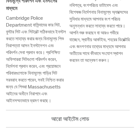
বিনামূল্যে পরিদর্শন এবং ইনস্টলের
নথিপত্র, বংশপরিচয় ডাটাবেস এবং
মাধ্যমে
বিশেষজ্ঞ নির্দেশনায় বিনামূল্যে অ্যাক্সেসের
Cambridge Police
সুবিধার মাধ্যমে আপনার বংশ পরিচয়
Department বাসিন্দাদের কার সিট,
অনুসন্ধান করতে সাহায্য করতে পারে।
বুস্টার সিট এবং সিটবেল্ট সঠিকভাবে ইনস্টল
আপনি শুরু করছেন বা আরও গভীরে
করতে সাহায্য করার জন্য বিনামূল্যে শিশু
যাচ্ছেন, স্থানীয় আর্কাইভ, শহরের ডিরেক্টরি
নিরাপত্তা আসন ইনস্টলেশন এবং
এবং জনগণনার তথ্যের মাধ্যমে আপনার
পরিদর্শন সেবা প্রদান করে। প্রশিক্ষিত
অতীতের সাথে কীভাবে সংযোগ স্থাপন
অফিসাররা সিটগুলো পরিদর্শন করেন,
করবেন তা অন্বেষণ করুন।
নির্দেশনা প্রদান করেন, এবং প্রয়োজনে
পরিবারগুলোকে বিনামূল্যে গাড়ির সিট
সরবরাহ করতে পারেন, সবই নিশ্চিত করার
জন্য যে শিশুরা Massachusetts
আইনের অধীনে নিরাপদে এবং
আইনসম্মতভাবে ভ্রমণ করছে।
আরো আইটেম লোড