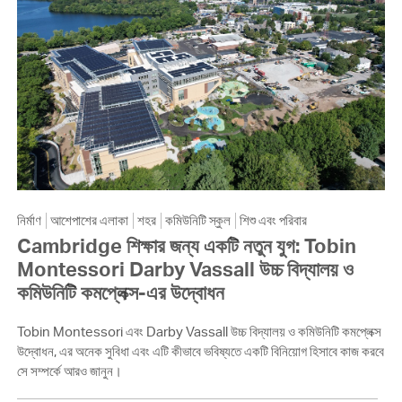
নির্মাণ
আশেপাশের এলাকা
শহর
কমিউনিটি স্কুল
শিশু এবং পরিবার
Cambridge শিক্ষার জন্য একটি নতুন যুগ: Tobin
Montessori Darby Vassall উচ্চ বিদ্যালয় ও
কমিউনিটি কমপ্লেক্স-এর উদ্বোধন
Tobin Montessori এবং Darby Vassall উচ্চ বিদ্যালয় ও কমিউনিটি কমপ্লেক্স
উদ্বোধন, এর অনেক সুবিধা এবং এটি কীভাবে ভবিষ্যতে একটি বিনিয়োগ হিসাবে কাজ করবে
সে সম্পর্কে আরও জানুন।