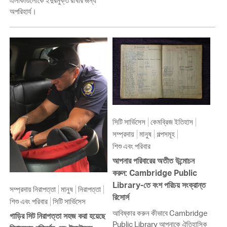
এলাকাগুলোকে ইঁদুরমুক্ত রাখার জন্য
অপরিহার্য।
সিটি সার্ভিসেস
কেমব্রিজ ইতিহাস
সম্প্রদায়
মানুষ
গল্পসমূহ
শিশু এবং পরিবার
আপনার পরিবারের অতীত উন্মোচন
করুন: Cambridge Public
Library-তে বংশ পরিচয় সংক্রান্ত
সম্প্রদায় নিরাপত্তা
মানুষ
নিরাপত্তা
রিসোর্স
শিশু এবং পরিবার
সিটি সার্ভিসেস
আবিষ্কার করুন কীভাবে Cambridge
গাড়ির সিট নিরাপত্তা সহজ করা হয়েছে
Public Library আপনাকে ঐতিহাসিক