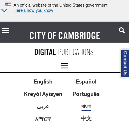
An official website of the United States government
Here’s how you know
CITY OF
CAMBRIDGE
Contact Us
English
Español
Kreyòl Ayisyen
Português
عربى
বাংলা
中文
አማርኛ