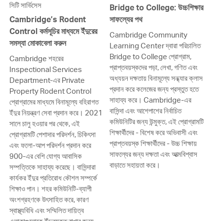
সিটি সার্ভিসেস
Bridge to College: উচ্চশিক্ষার
Cambridge’s Rodent
সাফল্যের পথ
Control কর্মসূচির মাধ্যমে ইঁদুরের
Cambridge Community
সমস্যা মোকাবেলা করুন
Learning Center দ্বারা পরিচালিত
Bridge to College প্রোগ্রাম,
Cambridge শহরের
প্রাপ্তবয়স্কদের পড়া, লেখা, গণিত এবং
Inspectional Services
অধ্যয়ন দক্ষতায় বিনামূল্যে সন্ধ্যার ক্লাস
Department-এর Private
প্রদান করে কলেজের জন্য প্রস্তুত হতে
Property Rodent Control
সাহায্য করে। Cambridge-এর
প্রোগ্রামের মাধ্যমে বিনামূল্যে বহিরাগত
বাসিন্দা এবং আশেপাশের নির্বাচিত
ইঁদুর নিয়ন্ত্রণ সেবা প্রদান করে। 2021
কমিউনিটির জন্য উন্মুক্ত, এই প্রোগ্রামটি
সালে চালু হওয়ার পর থেকে, এই
শিক্ষার্থীদের - বিশেষ করে অভিবাসী এবং
প্রোগ্রামটি পেশাদার পরিদর্শন, চিকিৎসা
প্রাপ্তবয়স্ক শিক্ষার্থীদের - উচ্চ শিক্ষায়
এবং ফলো-আপ পরিদর্শন প্রদান করে
সাফল্যের জন্য দক্ষতা এবং আত্মবিশ্বাস
900-এর বেশি যোগ্য আবাসিক
বাড়াতে সহায়তা করে।
সম্পত্তিকে সাহায্য করেছে। বাসিন্দারা
কার্যকর ইঁদুর প্রতিরোধ কৌশল সম্পর্কে
শিক্ষাও পান। শহর কমিউনিটি-ব্যাপী
অংশগ্রহণকে উৎসাহিত করে, কারণ
স্বাস্থ্যবিধি এবং সম্মিলিত দায়িত্ব