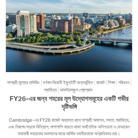
সাশ্রয়ী মূল্যের হাউজিং
বর্ণবাদ বিরোধী ইক্যুইটি অন্তর্ভুক্তি
বাজেট
শিক্ষা
পরিবহন
স্থায়িত্ব
আফটারস্কুল প্রোগ্রাম
FY26-এর জন্য শহরের মূল উদ্যোগসমূহের একটি গভীর
দৃষ্টিভঙ্গি
Cambridge-এর FY26 বাজেট অব্যাহত রাখে সাশ্রয়ী আবাসন, সমতা, স্থায়িত্ব,
এবং নিরাপদ সড়কে বিনিয়োগ, পাশাপাশি বাড়তে থাকা অর্থনৈতিক অনিশ্চয়তা ও ফেডারেল
মহামারী সহায়তার অবসানের মাঝে আর্থিক নমনীয়তাকে অগ্রাধিকার দেয়।