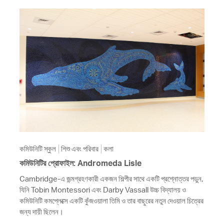
কমিউনিটি স্কুল
শিশু এবং পরিবার
কলা
কমিউনিটির প্রোফাইল: Andromeda Lisle
Cambridge-এ জন্মগ্রহণকারী একজন শিল্পীর সাথে একটি প্রশ্নোত্তর পড়ুন,
যিনি Tobin Montessori এবং Darby Vassall উচ্চ বিদ্যালয় ও
কমিউনিটি কমপ্লেক্সে একটি কুঁজওয়ালা তিমি ও তার বাছুরের নতুন দেওয়াল চিত্রের
জন্য দায়ী ছিলেন।