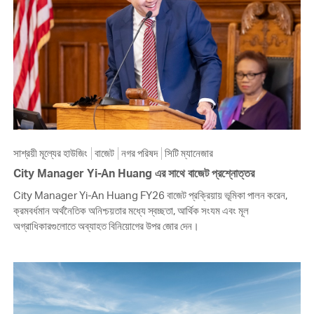
সাশ্রয়ী মূল্যের হাউজিং
বাজেট
নগর পরিষদ
সিটি ম্যানেজার
City Manager Yi-An Huang এর সাথে বাজেট প্রশ্নোত্তর
City Manager Yi-An Huang FY26 বাজেট প্রক্রিয়ায় ভূমিকা পালন করেন,
ক্রমবর্ধমান অর্থনৈতিক অনিশ্চয়তার মধ্যে স্বচ্ছতা, আর্থিক সংযম এবং মূল
অগ্রাধিকারগুলোতে অব্যাহত বিনিয়োগের উপর জোর দেন।