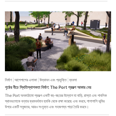
নির্মাণ
আশেপাশের এলাকা
উদ্ভাবন এবং প্রযুক্তি
ব্যবসা
পৃষ্ঠের নীচে স্থিতিস্থাপকতা নির্মাণ: The Port প্রকল্প আকার নেয়
The Port অবকাঠামো প্রকল্প একটি বহু-বছরের উদ্যোগ যা বাড়ি, রাস্তা এবং পাবলিক
স্থানগুলোকে বন্যার ক্রমবর্ধমান হুমকি থেকে রক্ষা করেছে এবং করবে, পাশাপাশি ভূমির
উপরে একটি সবুজতর, আরও সংযুক্ত এবং সহজগম্য পাড়া তৈরি করবে।