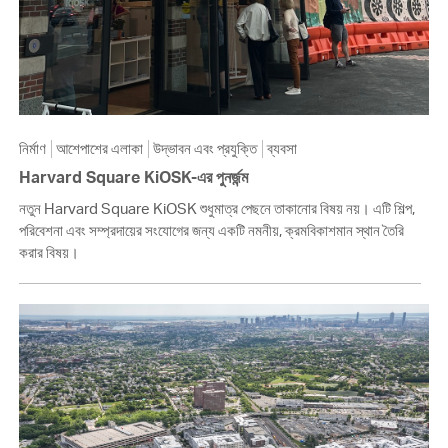
নির্মাণ
আশেপাশের এলাকা
উদ্ভাবন এবং প্রযুক্তি
ব্যবসা
Harvard Square KiOSK-এর পুনর্জন্ম
নতুন Harvard Square KiOSK শুধুমাত্র পেছনে তাকানোর বিষয় নয়। এটি শিল্প,
পরিবেশনা এবং সম্প্রদায়ের সংযোগের জন্য একটি নমনীয়, ক্রমবিকাশমান স্থান তৈরি
করার বিষয়।