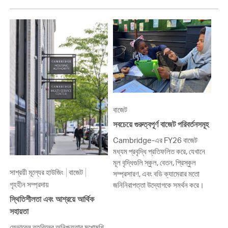
বাজেট
সবচেয়ে গুরুত্বপূর্ণ বাজেট পরিবর্তনসমূহ
Cambridge-এর FY26 বাজেট
মধ্যম প্রবৃদ্ধি প্রতিফলিত করে, যেখানে
মূল বৃদ্ধিগুলি স্কুল, বেতন, প্রিস্কুল
সাশ্রয়ী মূল্যের হাউজিং
বাজেট
সম্প্রসারণ, এবং বডি ক্যামেরার মতো
গৃহহীন সম্প্রদায়
জনিনিরাপত্তা উদ্যোগকে সমর্থন করে।
স্থিতিশীলতা এবং আশ্রয়ে আর্থিক
সহায়তা
ফেডারেল তহবিলের অনিশ্চয়তার মুখোমুখি