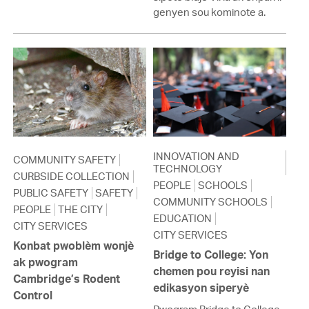
genyen sou kominote a.
INNOVATION AND
COMMUNITY SAFETY
TECHNOLOGY
CURBSIDE COLLECTION
PEOPLE
SCHOOLS
PUBLIC SAFETY
SAFETY
COMMUNITY SCHOOLS
PEOPLE
THE CITY
EDUCATION
CITY SERVICES
CITY SERVICES
Konbat pwoblèm wonjè
Bridge to College: Yon
ak pwogram
chemen pou reyisi nan
Cambridge’s Rodent
edikasyon siperyè
Control