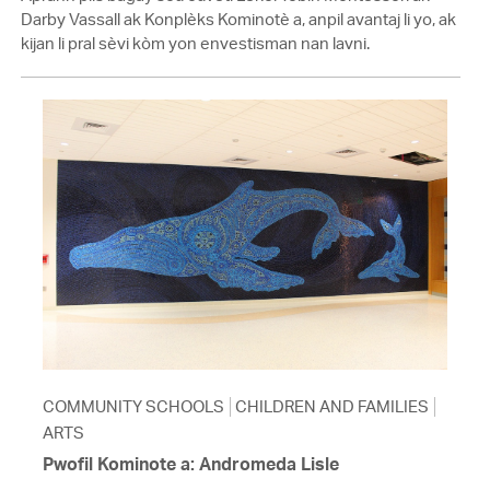
Darby Vassall ak Konplèks Kominotè a, anpil avantaj li yo, ak
kijan li pral sèvi kòm yon envestisman nan lavni.
COMMUNITY SCHOOLS
CHILDREN AND FAMILIES
ARTS
Pwofil Kominote a: Andromeda Lisle