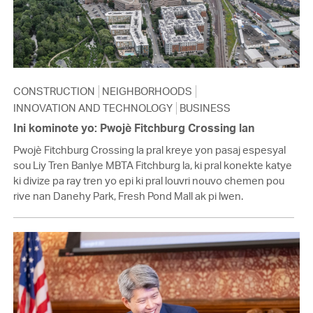
CONSTRUCTION
NEIGHBORHOODS
INNOVATION AND TECHNOLOGY
BUSINESS
Ini kominote yo: Pwojè Fitchburg Crossing lan
Pwojè Fitchburg Crossing la pral kreye yon pasaj espesyal
sou Liy Tren Banlye MBTA Fitchburg la, ki pral konekte katye
ki divize pa ray tren yo epi ki pral louvri nouvo chemen pou
rive nan Danehy Park, Fresh Pond Mall ak pi lwen.