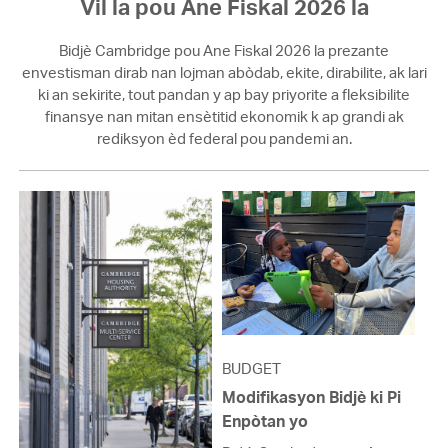
Vil la pou Ane Fiskal 2026 la
Bidjè Cambridge pou Ane Fiskal 2026 la prezante
envestisman dirab nan lojman abòdab, ekite, dirabilite, ak lari
ki an sekirite, tout pandan y ap bay priyorite a fleksibilite
finansye nan mitan ensètitid ekonomik k ap grandi ak
rediksyon èd federal pou pandemi an.
BUDGET
Modifikasyon Bidjè ki Pi
Enpòtan yo