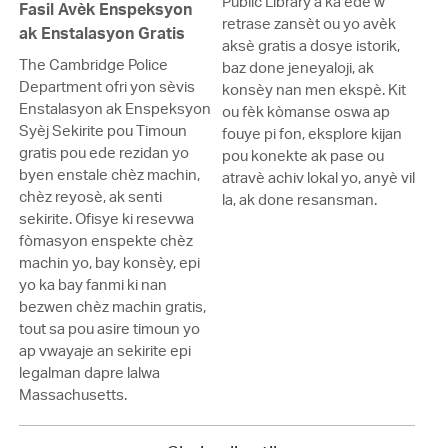
Public Library a ka ede w
Fasil Avèk Enspeksyon
retrase zansèt ou yo avèk
ak Enstalasyon Gratis
aksè gratis a dosye istorik,
The Cambridge Police
baz done jeneyaloji, ak
Department ofri yon sèvis
konsèy nan men ekspè. Kit
Enstalasyon ak Enspeksyon
ou fèk kòmanse oswa ap
Syèj Sekirite pou Timoun
fouye pi fon, eksplore kijan
gratis pou ede rezidan yo
pou konekte ak pase ou
byen enstale chèz machin,
atravè achiv lokal yo, anyè vil
chèz reyosè, ak senti
la, ak done resansman.
sekirite. Ofisye ki resevwa
fòmasyon enspekte chèz
machin yo, bay konsèy, epi
yo ka bay fanmi ki nan
bezwen chèz machin gratis,
tout sa pou asire timoun yo
ap vwayaje an sekirite epi
legalman dapre lalwa
Massachusetts.