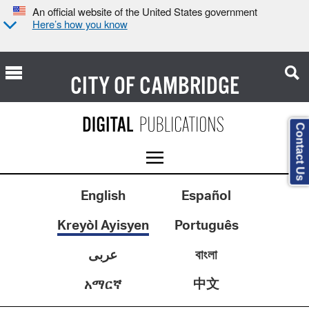
An official website of the United States government
Here’s how you know
CITY OF
CAMBRIDGE
Contact Us
English
Español
Kreyòl Ayisyen
Português
عربى
বাংলা
中文
አማርኛ