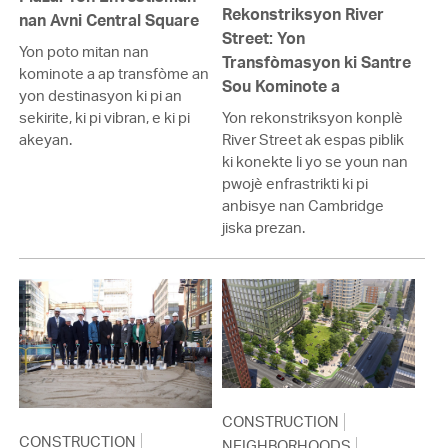
Rekonstriksyon River
nan Avni Central Square
Street: Yon
Yon poto mitan nan
Transfòmasyon ki Santre
kominote a ap transfòme an
Sou Kominote a
yon destinasyon ki pi an
sekirite, ki pi vibran, e ki pi
Yon rekonstriksyon konplè
akeyan.
River Street ak espas piblik
ki konekte li yo se youn nan
pwojè enfrastrikti ki pi
anbisye nan Cambridge
jiska prezan.
CONSTRUCTION
CONSTRUCTION
NEIGHBORHOODS