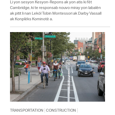
Li yon sesyon Kesyon-Repons ak yon atis ki fèt
Cambridge, ki te responsab nouvo miray yon labalèn
ak pitit li nan Lekòl Tobin Montessori ak Darby Vassall
ak Konplèks Kominotè a.
TRANSPORTATION
CONSTRUCTION