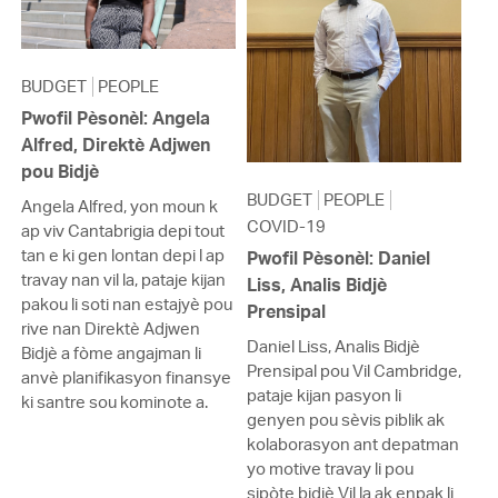
BUDGET
PEOPLE
Pwofil Pèsonèl: Angela
Alfred, Direktè Adjwen
pou Bidjè
BUDGET
PEOPLE
Angela Alfred, yon moun k
COVID-19
ap viv Cantabrigia depi tout
tan e ki gen lontan depi l ap
Pwofil Pèsonèl: Daniel
travay nan vil la, pataje kijan
Liss, Analis Bidjè
pakou li soti nan estajyè pou
Prensipal
rive nan Direktè Adjwen
Daniel Liss, Analis Bidjè
Bidjè a fòme angajman li
Prensipal pou Vil Cambridge,
anvè planifikasyon finansye
pataje kijan pasyon li
ki santre sou kominote a.
genyen pou sèvis piblik ak
kolaborasyon ant depatman
yo motive travay li pou
sipòte bidjè Vil la ak enpak li