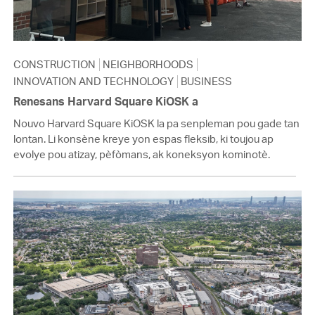
CONSTRUCTION
NEIGHBORHOODS
INNOVATION AND TECHNOLOGY
BUSINESS
Renesans Harvard Square KiOSK a
Nouvo Harvard Square KiOSK la pa senpleman pou gade tan
lontan. Li konsène kreye yon espas fleksib, ki toujou ap
evolye pou atizay, pèfòmans, ak koneksyon kominotè.