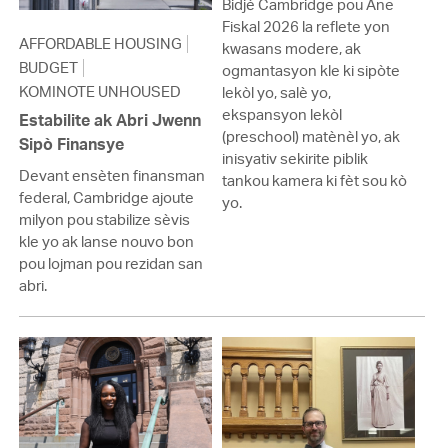
Bidjè Cambridge pou Ane
Fiskal 2026 la reflete yon
AFFORDABLE HOUSING
kwasans modere, ak
BUDGET
ogmantasyon kle ki sipòte
KOMINOTE UNHOUSED
lekòl yo, salè yo,
ekspansyon lekòl
Estabilite ak Abri Jwenn
(preschool) matènèl yo, ak
Sipò Finansye
inisyativ sekirite piblik
Devant ensèten finansman
tankou kamera ki fèt sou kò
federal, Cambridge ajoute
yo.
milyon pou stabilize sèvis
kle yo ak lanse nouvo bon
pou lojman pou rezidan san
abri.