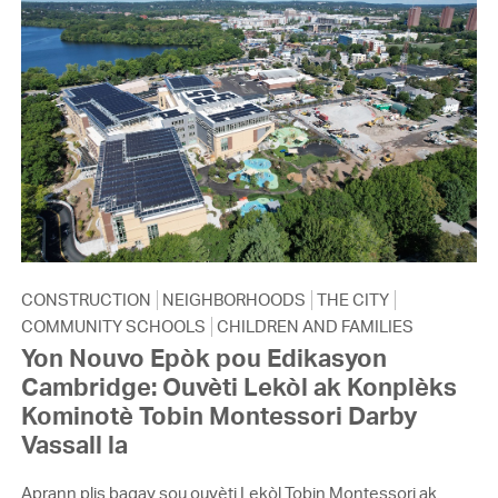
CONSTRUCTION
NEIGHBORHOODS
THE CITY
COMMUNITY SCHOOLS
CHILDREN AND FAMILIES
Yon Nouvo Epòk pou Edikasyon
Cambridge: Ouvèti Lekòl ak Konplèks
Kominotè Tobin Montessori Darby
Vassall la
Aprann plis bagay sou ouvèti Lekòl Tobin Montessori ak