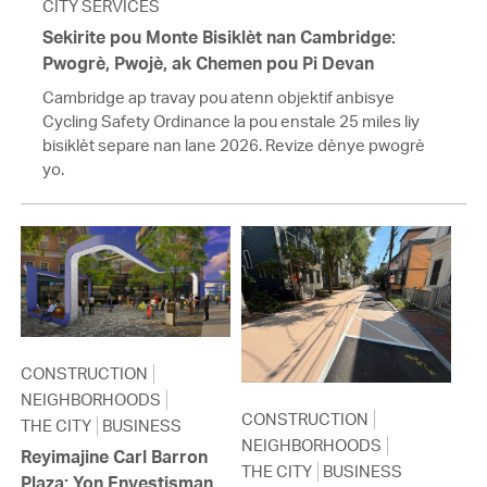
CITY SERVICES
Sekirite pou Monte Bisiklèt nan Cambridge:
Pwogrè, Pwojè, ak Chemen pou Pi Devan
Cambridge ap travay pou atenn objektif anbisye
Cycling Safety Ordinance la pou enstale 25 miles liy
bisiklèt separe nan lane 2026. Revize dènye pwogrè
yo.
CONSTRUCTION
NEIGHBORHOODS
CONSTRUCTION
THE CITY
BUSINESS
NEIGHBORHOODS
Reyimajine Carl Barron
THE CITY
BUSINESS
Plaza: Yon Envestisman