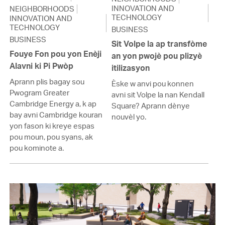
INNOVATION AND
NEIGHBORHOODS
TECHNOLOGY
INNOVATION AND
TECHNOLOGY
BUSINESS
BUSINESS
Sit Volpe la ap transfòme
Fouye Fon pou yon Enèji
an yon pwojè pou plizyè
Alavni ki Pi Pwòp
itilizasyon
Aprann plis bagay sou
Èske w anvi pou konnen
Pwogram Greater
avni sit Volpe la nan Kendall
Cambridge Energy a, k ap
Square? Aprann dènye
bay avni Cambridge kouran
nouvèl yo.
yon fason ki kreye espas
pou moun, pou syans, ak
pou kominote a.