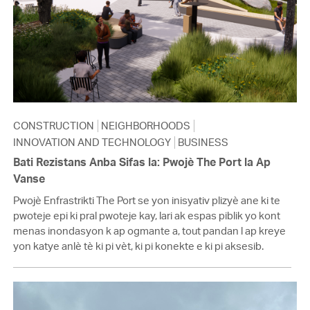
CONSTRUCTION
NEIGHBORHOODS
INNOVATION AND TECHNOLOGY
BUSINESS
Bati Rezistans Anba Sifas la: Pwojè The Port la Ap
Vanse
Pwojè Enfrastrikti The Port se yon inisyativ plizyè ane ki te
pwoteje epi ki pral pwoteje kay, lari ak espas piblik yo kont
menas inondasyon k ap ogmante a, tout pandan l ap kreye
yon katye anlè tè ki pi vèt, ki pi konekte e ki pi aksesib.