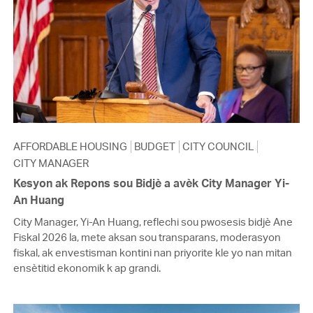
AFFORDABLE HOUSING
BUDGET
CITY COUNCIL
CITY MANAGER
Kesyon ak Repons sou Bidjè a avèk City Manager Yi-
An Huang
City Manager, Yi-An Huang, reflechi sou pwosesis bidjè Ane
Fiskal 2026 la, mete aksan sou transparans, moderasyon
fiskal, ak envestisman kontini nan priyorite kle yo nan mitan
ensètitid ekonomik k ap grandi.