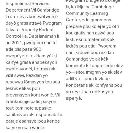
Pwogram Bridge to College
Inspectional Services
la, ki dirije pa Cambridge
Department Vil Cambridge
Community Learning
la ofri sèvis kontwòl wonjè
Center, ede granmoun
deyò gratis atravè Pwogram
prepare pou kolèj lè yo ofri
Private Property Rodent
kou gratis nan aswè sou
Control li a. Depi lansman li
lekti, ekriti, matematik ak
an 2021, pwogram nan te
ladrès pou etid. Pwogram
ede plis pase 900
nan, ki ouvè pou rezidan
pwopriyete rezidansyèl ki
Cambridge yo ak kèk
kalifye grasa enspeksyon
kominote ki toupre, ede elèv
pwofesyonèl, tretman ak
yo—sitou imigran yo ak elèv
vizit swivi. Rezidan yo
adilt yo—pou devlope
resevwa fòmasyon tou sou
konpetans ak konfyans pou
teknik efikas pou
yo reyisi nan edikasyon
prevansyon kont wonjè. Vil
siperyè.
la ankouraje patisipasyon
tout kominote a, paske
sanitasyon ak responsablite
pataje esansyèl pou kenbe
katye yo san wonjè.