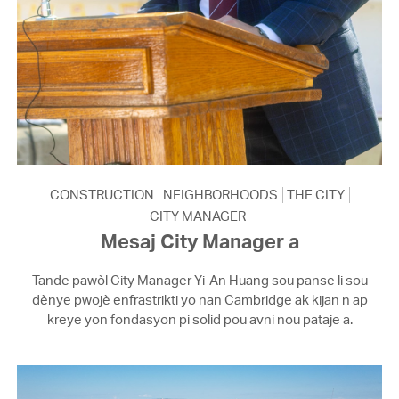
CONSTRUCTION
NEIGHBORHOODS
THE CITY
CITY MANAGER
Mesaj City Manager a
Tande pawòl City Manager Yi-An Huang sou panse li sou
dènye pwojè enfrastrikti yo nan Cambridge ak kijan n ap
kreye yon fondasyon pi solid pou avni nou pataje a.