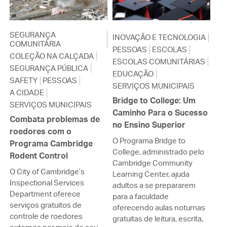
SEGURANÇA
INOVAÇÃO E TECNOLOGIA
COMUNITÁRIA
PESSOAS
ESCOLAS
COLEÇÃO NA CALÇADA
ESCOLAS COMUNITÁRIAS
SEGURANÇA PÚBLICA
EDUCAÇÃO
SAFETY
PESSOAS
SERVIÇOS MUNICIPAIS
A CIDADE
Bridge to College: Um
SERVIÇOS MUNICIPAIS
Caminho Para o Sucesso
Combata problemas de
no Ensino Superior
roedores com o
O Programa Bridge to
Programa Cambridge
College, administrado pelo
Rodent Control
Cambridge Community
O City of Cambridge’s
Learning Center, ajuda
Inspectional Services
adultos a se prepararem
Department oferece
para a faculdade
serviços gratuitos de
oferecendo aulas noturnas
controle de roedores
gratuitas de leitura, escrita,