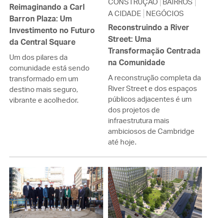
CONSTRUÇÃO
BAIRROS
Reimaginando a Carl
A CIDADE
NEGÓCIOS
Barron Plaza: Um
Reconstruindo a River
Investimento no Futuro
Street: Uma
da Central Square
Transformação Centrada
Um dos pilares da
na Comunidade
comunidade está sendo
A reconstrução completa da
transformado em um
River Street e dos espaços
destino mais seguro,
públicos adjacentes é um
vibrante e acolhedor.
dos projetos de
infraestrutura mais
ambiciosos de Cambridge
até hoje.