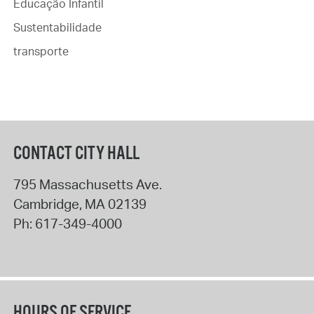
Educação Infantil
Sustentabilidade
transporte
CONTACT CITY HALL
795 Massachusetts Ave.
Cambridge
,
MA
02139
Ph:
617-349-4000
HOURS OF SERVICE