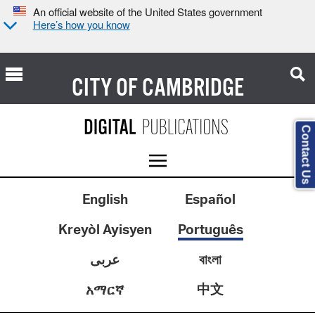
An official website of the United States government
Here’s how you know
CITY OF
CAMBRIDGE
Contact Us
English
Español
Kreyòl Ayisyen
Português
عربى
বাংলা
中文
አማርኛ