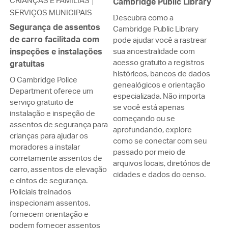
CRIANÇAS E FAMÍLIAS
Cambridge Public Library
SERVIÇOS MUNICIPAIS
Descubra como a
Segurança de assentos
Cambridge Public Library
de carro facilitada com
pode ajudar você a rastrear
inspeções e instalações
sua ancestralidade com
acesso gratuito a registros
gratuitas
históricos, bancos de dados
O Cambridge Police
genealógicos e orientação
Department oferece um
especializada. Não importa
serviço gratuito de
se você está apenas
instalação e inspeção de
começando ou se
assentos de segurança para
aprofundando, explore
crianças para ajudar os
como se conectar com seu
moradores a instalar
passado por meio de
corretamente assentos de
arquivos locais, diretórios de
carro, assentos de elevação
cidades e dados do censo.
e cintos de segurança.
Policiais treinados
inspecionam assentos,
fornecem orientação e
podem fornecer assentos