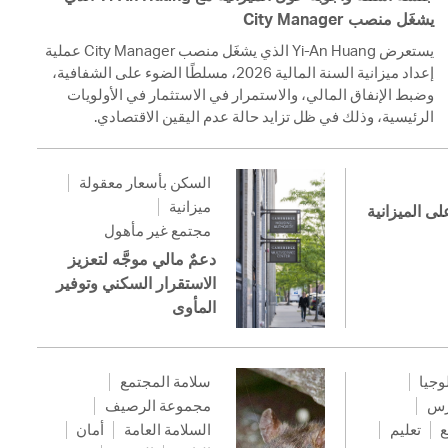
يشغَل منصب City Manager
يستعرض Yi-An Huang الذي يشغَل منصب City Manager عملية
إعداد ميزانية السنة المالية 2026، مسلطًا الضوء على الشفافية،
وضبط الإنفاق المالي، والاستمرار في الاستثمار في الأولويات
الرئيسية، وذلك في ظل تزايد حالة عدم اليقين الاقتصادي.
السكن بأسعار معقولة
ميزانية
لى الميزانية
مجتمع غير مأهول
دعمٌ مالي موجَّه لتعزيز
الاستقرار السكني وتوفير
المأوى
لوجيا
سلامة المجتمع
رس
مجموعة الرصيف
ع
تعليم
السلامة العامة
أمان