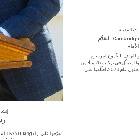
ت المدينة
سلامة ركوب الدراجات في Cambridge: التقدُّم
لأمام
تعمل Cambridge ف الطَموح لمرسوم
Cycling Safety Ordinance والمتمثِّل في تركيب 25 ميلًا من
مسارات الدراجات المنفصلة بحلول عام 2026. اطّلعوا على
إنشا
nager