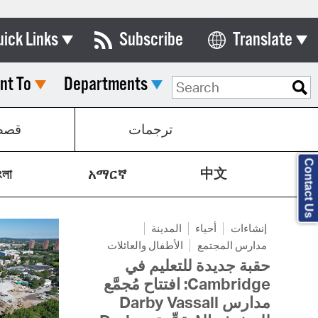
uick Links
Subscribe
Translate
Select Language
nt To
Departments
ards & Commissions
lendar
ترجمات
قص
y Directory
Contact Us
中文
tact City Council
ংলা
አማርኛ
partment List
إنشاءات
أحياء
المدينة
rms & Documents
مدارس المجتمع
الأطفال والعائلات
nicipal Code
حقبة جديدة للتعليم في
Cambridge: افتتاح مُجمَّع
n Meeting Portal
مدارس Darby Vassall