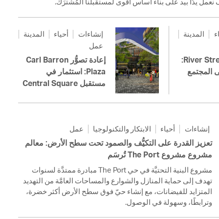
ء
المدينة
إنشاءات
أحياء
المدينة
عمل
إعادة تشييد River Street:
إعادة تصوُّر Carl Barron
ى المجتمع
Plaza: استثمار في
مستقبل Central Square
إنشاءات
أحياء
الابتكار والتكنولوجيا
عمل
تعزيز القدرة على التكيُّف والصمود تحت سطح الأرض: معالم
مشروع مشروع The Port تُرسَم
مشروع البنية التحتيَّة في حي The Port مبادرة ممتدَّة لسنوات
تهدف إلى حماية المنازل والشوارع والمساحات العامَّة من التهديد
المتزايد للفيضانات، مع إنشاء حيّ فوق سطح الأرض أكثر خضرة،
وترابطًا، وسهولة في الوصول.