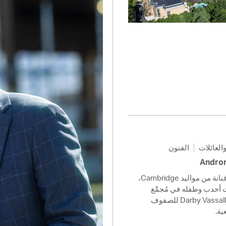
Pay
Pr
See
Vi
Wat
العائلات
الفنون
اقرؤوا فقرة أسئلة وأجوبة مع فنانة من مواليد Cambridge،
 أحدب وطفله في مُجمَّع
مدارس Tobin Montessori وDarby Vassall للصفوف
عية