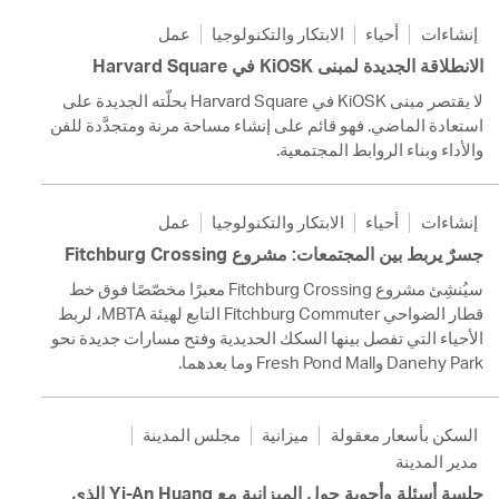
إنشاءات
أحياء
الابتكار والتكنولوجيا
عمل
الانطلاقة الجديدة لمبنى KiOSK في Harvard Square
لا يقتصر مبنى KiOSK في Harvard Square بحلّته الجديدة على
استعادة الماضي. فهو قائم على إنشاء مساحة مرنة ومتجدَّدة للفن
والأداء وبناء الروابط المجتمعية.
إنشاءات
أحياء
الابتكار والتكنولوجيا
عمل
جسرٌ يربط بين المجتمعات: مشروع Fitchburg Crossing
سيُنشِئ مشروع Fitchburg Crossing معبرًا مخصّصًا فوق خط
قطار الضواحي Fitchburg Commuter التابع لهيئة MBTA، لربط
الأحياء التي تفصل بينها السكك الحديدية وفتح مسارات جديدة نحو
Danehy Park وFresh Pond Mall وما بعدهما.
السكن بأسعار معقولة
ميزانية
مجلس المدينة
مدير المدينة
جلسة أسئلة وأجوبة حول الميزانية مع Yi-An Huang الذي