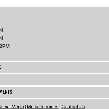
PM
PM
12PM
E
UMENTS
ocial Media
Media Inquiries
Contact Us