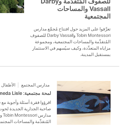
للصفوف المُتقدِّمة وDarby
 Bills Online
Vassall والمساحات
operty Database
المجتمعية
ClickFix
تعرَّفوا على المزيد حول افتتاح مُجمَّع مدارس
Tobin Montessori وDarby Vassall للصفوف
ew News
المُتقدِّمة والمساحات المجتمعية، ومجموعة
مزاياه المتعدِّدة، وكيف سيُسهم في الاستثمار
ch City Council
بمستقبل المدينة.
مدارس المجتمع
الأطفال و
لمحة مجتمعية: Andromeda Lisle
صاحبة الجدارية الجديدة لحوت
المُتقدِّمة والمساحات المجتم.