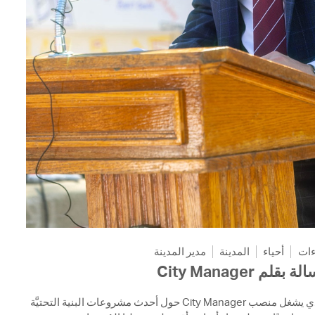
ءات
أحياء
المدينة
مدير المدينة
رسالة بقلم City Ma
تعرَّفوا على آراء Yi-An Huang الذي يشغل منصب City Manager حول أحدث مشروعات البنية التحتيَّة