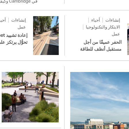
في Cambridge وكيف نعمل يدًا بيد على بناء أساس أقوى لمستقبلنا المُشترَك.
إنشاءات
أحياء
إنشاءات
أحيا
الابتكار والتكنولوجيا
عمل
عمل
الحفر عميقًا من أجل
تحوُّل يرتكز عل
مستقبل أنظف للطاقة