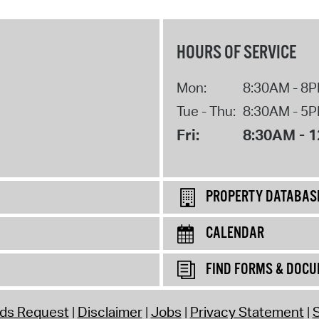
HOURS OF SERVICE
Mon:
8:30AM - 8
Tue - Thu:
8:30AM - 5
Fri:
8:30AM - 
PROPERTY DATABAS
CALENDAR
FIND FORMS & DOC
rds Request
Disclaimer
Jobs
Privacy Statement
S