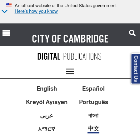
An official website of the United States government
Here’s how you know
CITY OF
CAMBRIDGE
Contact Us
English
Español
Kreyòl Ayisyen
Português
عربى
বাংলা
中文
አማርኛ