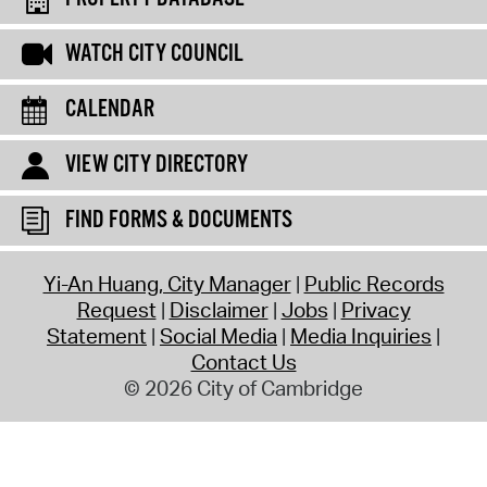
WATCH CITY COUNCIL
CALENDAR
VIEW CITY DIRECTORY
FIND FORMS & DOCUMENTS
Yi-An Huang, City Manager
Public Records
Request
Disclaimer
Jobs
Privacy
Statement
Social Media
Media Inquiries
Contact Us
© 2026 City of Cambridge