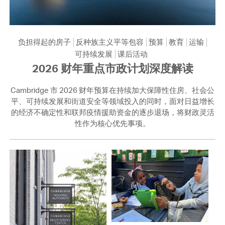
负担得起的房子
反种族主义平等包容
预算
教育
运输
可持续发展
课后活动
2026 财年重点市政计划深度解读
Cambridge 市 2026 财年预算在持续加大保障性住房、社会公
平、可持续发展和街道安全等领域投入的同时，面对日益增长
的经济不确定性和联邦疫情援助资金的逐步退场，将财政灵活
性作为核心优先事项。