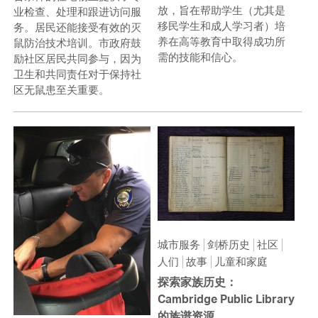
放，旨在帮助学生（尤其是
业检查、处理和跟进访问服
移民学生和成人学习者）培
务。居民还能接受有效的灭
养在高等教育中取得成功所
鼠防治技术培训。市政府鼓
需的技能和信心。
励社区居民共同参与，因为
卫生和共同责任对于保持社
区无鼠患至关重要。
城市服务
剑桥历史
社区
人们
故事
儿童和家庭
探索家族历史：
Cambridge Public Library
的族谱资源