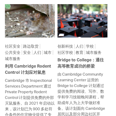
社区安全
路边取货
创新科技
人们
学校
公共安全
安全
人们
城市
社区学校
教育
城市服务
城市服务
Bridge to College：通往
利用 Cambridge Rodent
高等教育成功的桥梁
Control 计划应对鼠患
由 Cambridge Community
Learning Center 运营的
Cambridge 市 Inspectional
Bridge to College 计划通过
Services Department 通过
提供免费的阅读、写作、数
Private Property Rodent
学和学习技能晚间课程，帮
Control 计划提供免费的外部
助成年人为上大学做好准
灭鼠服务。自 2021 年启动以
备。该计划面向 Cambridge
来，该计划已为 900 多处符
居民以及部分周边社区开
合条件的住宅物业提供了专