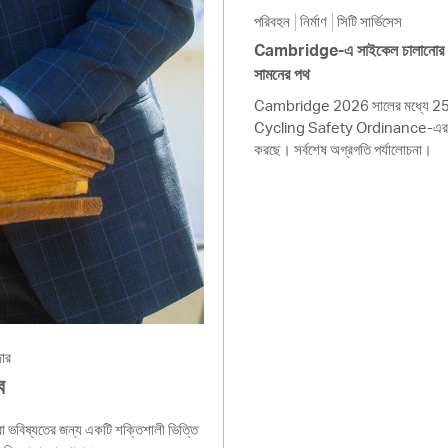
পরিবহন
নির্মাণ
সিটি সার্ভিসেস
Cambridge-এ সাইকেল চালানোর নিরা
সামনের পথ
Cambridge 2026 সালের মধ্যে 25 মা
Cycling Safety Ordinance-এর উচ্চ
করছে। সর্বশেষ অগ্রগতি পর্যালোচনা।
জার
ব
ভবিষ্যতের জন্য একটি শক্তিশালী ভিত্তি