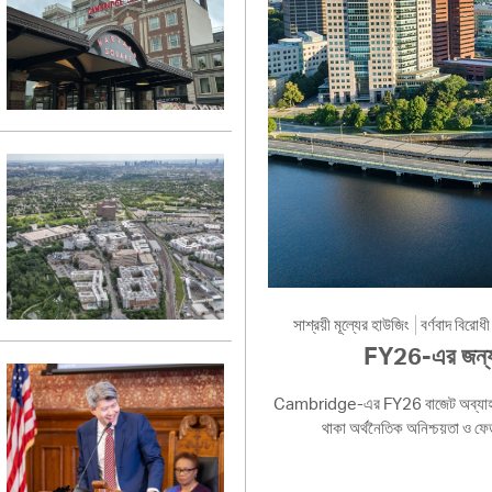
সাশ্রয়ী মূল্যের হাউজিং
বর্ণবাদ বিরোধী
FY26-এর জন্য শহ
Cambridge-এর FY26 বাজেট অব্যাহত রাখে
থাকা অর্থনৈতিক অনিশ্চয়তা ও ফ