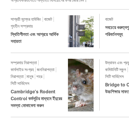
অগ্রাধিকারগুলোতে অব্যাহত বিনিয়োগের উপর জোর দেন।
সাশ্রয়ী মূল্যের হাউজিং
বাজেট
বাজেট
গৃহহীন সম্প্রদায়
সবচেয়ে গুরুত্বপূ
স্থিতিশীলতা এবং আশ্রয়ে আর্থিক
পরিবর্তনসমূহ
সহায়তা
সম্প্রদায় নিরাপত্তা
উদ্ভাবন এবং প্রয
কার্বসাইড সংগ্রহ
জননিরাপত্তা
কমিউনিটি স্কুল
নিরাপত্তা
মানুষ
শহর
সিটি সার্ভিসেস
সিটি সার্ভিসেস
Bridge to C
Cambridge’s Rodent
উচ্চশিক্ষার সাফ
Control কর্মসূচির মাধ্যমে ইঁদুরের
সমস্যা মোকাবেলা করুন