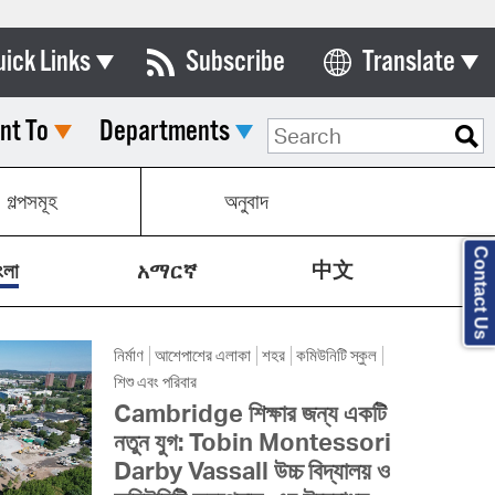
uick Links
Subscribe
Translate
Select Language
nt To
Departments
ards & Commissions
lendar
গল্পসমূহ
অনুবাদ
y Directory
Contact Us
中文
tact City Council
ংলা
አማርኛ
partment List
নির্মাণ
আশেপাশের এলাকা
শহর
কমিউনিটি স্কুল
rms & Documents
শিশু এবং পরিবার
nicipal Code
Cambridge শিক্ষার জন্য একটি
নতুন যুগ: Tobin Montessori
n Meeting Portal
Darby Vassall উচ্চ বিদ্যালয় ও