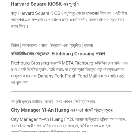
Harvard Square KiOSK-এর পুনর্জন্ম
নতুন Harvard Square KiOSK শুধুমাত্র পেছনে তাকানোর বিষয় নয়। এটি শিল্প,
পরিবেশনা এবং সম্প্রদায়ের সংযোগের জন্য একটি নমনীয়, ক্রমবিকাশমান স্থান তৈরি
করার বিষয়।
নির্মাণ
আশেপাশের এলাকা
উদ্ভাবন এবং প্রযুক্তি
ব্যবসা
কমিউনিটিগুলোর সেতুবন্ধন: Fitchburg Crossing প্রকল্প
Fitchburg Crossing প্রকল্পটি MBTA Fitchburg কমিউটার রেল লাইন-এর
উপর একটি নিবেদিত ক্রসিং তৈরি করবে, যা রাস্তা দ্বারা বিভক্ত পাড়া-মহল্লাগুলোকে
সংযুক্ত করবে এবং Danehy Park, Fresh Pond Mall এবং তার বাইরে নতুন
পথ খুলে দেবে।
সাশ্রয়ী মূল্যের হাউজিং
বাজেট
নগর পরিষদ
সিটি ম্যানেজার
City Manager Yi-An Huang এর সাথে বাজেট প্রশ্নোত্তর
City Manager Yi-An Huang FY26 বাজেট প্রক্রিয়ায় ভূমিকা পালন করেন,
ক্রমবর্ধমান অর্থনৈতিক অনিশ্চয়তার মধ্যে স্বচ্ছতা, আর্থিক সংযম এবং মূল