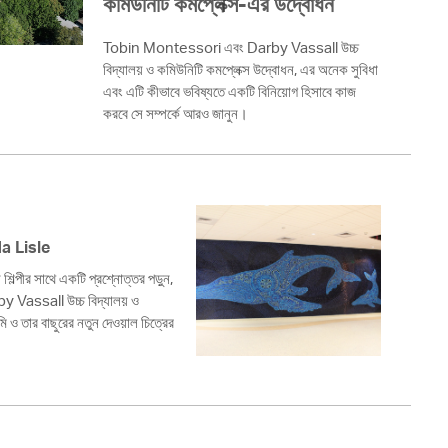
কমিউনিটি কমপ্লেক্স-এর উদ্বোধন
 Bills Online
operty Database
Tobin Montessori এবং Darby Vassall উচ্চ
বিদ্যালয় ও কমিউনিটি কমপ্লেক্স উদ্বোধন, এর অনেক সুবিধা
ClickFix
এবং এটি কীভাবে ভবিষ্যতে একটি বিনিয়োগ হিসাবে কাজ
করবে সে সম্পর্কে আরও জানুন।
ew News
ch City Council
da Lisle
পীর সাথে একটি প্রশ্নোত্তর পড়ুন,
Vassall উচ্চ বিদ্যালয় ও
ি ও তার বাছুরের নতুন দেওয়াল চিত্রের