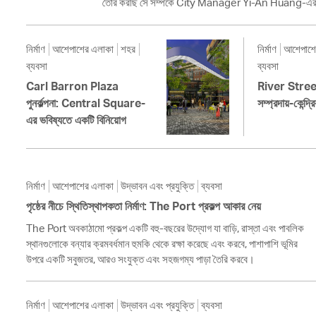
তৈরি করছি সে সম্পর্কে City Manager Yi-An Huang-এর 
নির্মাণ
আশেপাশের এলাকা
শহর
নির্মাণ
আশেপাশে
ব্যবসা
ব্যবসা
Carl Barron Plaza
River Street পু
পুনর্কল্পনা: Central Square-
সম্প্রদায়-কেন্দ্
এর ভবিষ্যতে একটি বিনিয়োগ
নির্মাণ
আশেপাশের এলাকা
উদ্ভাবন এবং প্রযুক্তি
ব্যবসা
পৃষ্ঠের নীচে স্থিতিস্থাপকতা নির্মাণ: The Port প্রকল্প আকার নেয়
The Port অবকাঠামো প্রকল্প একটি বহু-বছরের উদ্যোগ যা বাড়ি, রাস্তা এবং পাবলিক
স্থানগুলোকে বন্যার ক্রমবর্ধমান হুমকি থেকে রক্ষা করেছে এবং করবে, পাশাপাশি ভূমির
উপরে একটি সবুজতর, আরও সংযুক্ত এবং সহজগম্য পাড়া তৈরি করবে।
নির্মাণ
আশেপাশের এলাকা
উদ্ভাবন এবং প্রযুক্তি
ব্যবসা