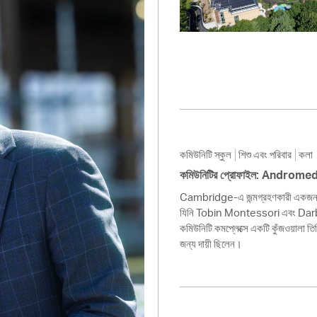
Pay
Pr
See
Vi
Wat
কমিউনিটি স্কুল
শিশু এবং পরিবার
কলা
কমিউনিটির প্রোফাইল: Androme
Cambridge-এ জন্মগ্রহণকারী একজন শিল্
যিনি Tobin Montessori এবং Darby 
কমিউনিটি কমপ্লেক্সে একটি কুঁজওয়ালা তিম
জন্য দায়ী ছিলেন।