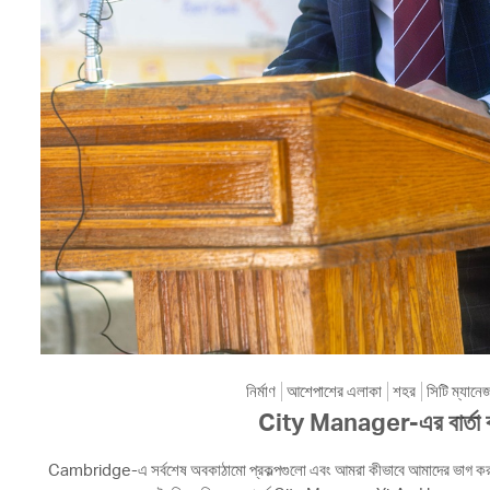
নির্মাণ
আশেপাশের এলাকা
শহর
সিটি ম্যানে
City Manager-এর বার্তা 
Cambridge-এ সর্বশেষ অবকাঠামো প্রকল্পগুলো এবং আমরা কীভাবে আমাদের ভাগ করা 