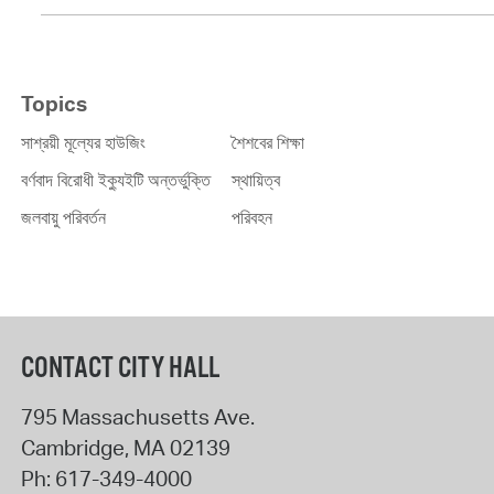
Topics
সাশ্রয়ী মূল্যের হাউজিং
শৈশবের শিক্ষা
বর্ণবাদ বিরোধী ইক্যুইটি অন্তর্ভুক্তি
স্থায়িত্ব
জলবায়ু পরিবর্তন
পরিবহন
CONTACT CITY HALL
795 Massachusetts Ave.
Cambridge
,
MA
02139
Ph:
617-349-4000