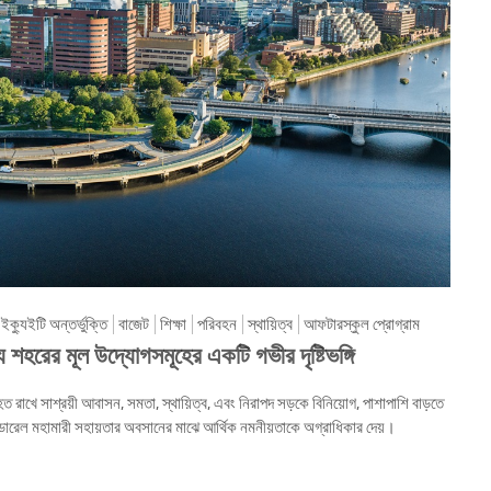
 ইক্যুইটি অন্তর্ভুক্তি
বাজেট
শিক্ষা
পরিবহন
স্থায়িত্ব
আফটারস্কুল প্রোগ্রাম
রের মূল উদ্যোগসমূহের একটি গভীর দৃষ্টিভঙ্গি
 সাশ্রয়ী আবাসন, সমতা, স্থায়িত্ব, এবং নিরাপদ সড়কে বিনিয়োগ, পাশাপাশি বাড়তে
েডারেল মহামারী সহায়তার অবসানের মাঝে আর্থিক নমনীয়তাকে অগ্রাধিকার দেয়।