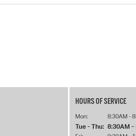
HOURS OF SERVICE
Mon:
8:30AM - 
Tue - Thu:
8:30AM -