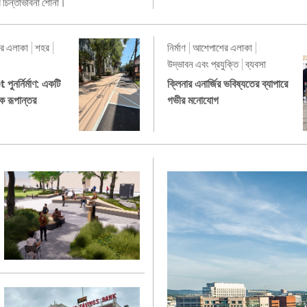
চিন্তাভাবনা শোনা।
র এলাকা
শহর
নির্মাণ
আশেপাশের এলাকা
উদ্ভাবন এবং প্রযুক্তি
ব্যবসা
নর্নির্মাণ: একটি
ক্লিনার এনার্জির ভবিষ্যতের ব্যাপারে
রিক রূপান্তর
গভীর মনোযোগ