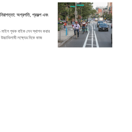
পত্তা: অগ্রগতি, প্রকল্প এবং
ইল পৃথক বাইক লেন স্থাপন করার
াভিলাষী লক্ষ্যের দিকে কাজ