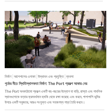
নির্মাণ
আশেপাশের এলাকা
উদ্ভাবন এবং প্রযুক্তি
ব্যবসা
পৃষ্ঠের নীচে স্থিতিস্থাপকতা নির্মাণ: The Port প্রকল্প আকার নেয়
The Port অবকাঠামো প্রকল্প একটি বহু-বছরের উদ্যোগ যা বাড়ি, রাস্তা এবং পাবলিক
স্থানগুলোকে বন্যার ক্রমবর্ধমান হুমকি থেকে রক্ষা করেছে এবং করবে, পাশাপাশি ভূমির
উপরে একটি সবুজতর, আরও সংযুক্ত এবং সহজগম্য পাড়া তৈরি করবে।