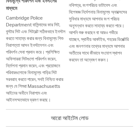
বিনামূল্যে পরিদর্শন এবং ইনস্টলের
নথিপত্র, বংশপরিচয় ডাটাবেস এবং
মাধ্যমে
বিশেষজ্ঞ নির্দেশনায় বিনামূল্যে অ্যাক্সেসের
Cambridge Police
সুবিধার মাধ্যমে আপনার বংশ পরিচয়
Department বাসিন্দাদের কার সিট,
অনুসন্ধান করতে সাহায্য করতে পারে।
বুস্টার সিট এবং সিটবেল্ট সঠিকভাবে ইনস্টল
আপনি শুরু করছেন বা আরও গভীরে
করতে সাহায্য করার জন্য বিনামূল্যে শিশু
যাচ্ছেন, স্থানীয় আর্কাইভ, শহরের ডিরেক্টরি
নিরাপত্তা আসন ইনস্টলেশন এবং
এবং জনগণনার তথ্যের মাধ্যমে আপনার
পরিদর্শন সেবা প্রদান করে। প্রশিক্ষিত
অতীতের সাথে কীভাবে সংযোগ স্থাপন
অফিসাররা সিটগুলো পরিদর্শন করেন,
করবেন তা অন্বেষণ করুন।
নির্দেশনা প্রদান করেন, এবং প্রয়োজনে
পরিবারগুলোকে বিনামূল্যে গাড়ির সিট
সরবরাহ করতে পারেন, সবই নিশ্চিত করার
জন্য যে শিশুরা Massachusetts
আইনের অধীনে নিরাপদে এবং
আইনসম্মতভাবে ভ্রমণ করছে।
আরো আইটেম লোড