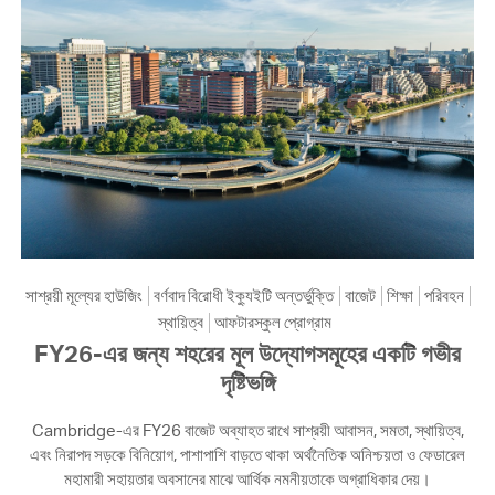
সাশ্রয়ী মূল্যের হাউজিং
বর্ণবাদ বিরোধী ইক্যুইটি অন্তর্ভুক্তি
বাজেট
শিক্ষা
পরিবহন
স্থায়িত্ব
আফটারস্কুল প্রোগ্রাম
FY26-এর জন্য শহরের মূল উদ্যোগসমূহের একটি গভীর
দৃষ্টিভঙ্গি
Cambridge-এর FY26 বাজেট অব্যাহত রাখে সাশ্রয়ী আবাসন, সমতা, স্থায়িত্ব,
এবং নিরাপদ সড়কে বিনিয়োগ, পাশাপাশি বাড়তে থাকা অর্থনৈতিক অনিশ্চয়তা ও ফেডারেল
মহামারী সহায়তার অবসানের মাঝে আর্থিক নমনীয়তাকে অগ্রাধিকার দেয়।