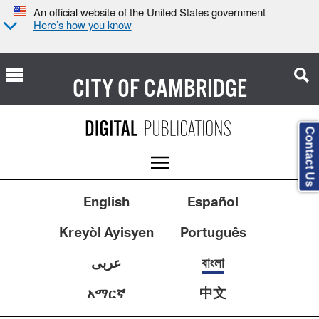
An official website of the United States government
Here’s how you know
CITY OF
CAMBRIDGE
Contact Us
English
Español
Kreyòl Ayisyen
Português
عربى
বাংলা
中文
አማርኛ