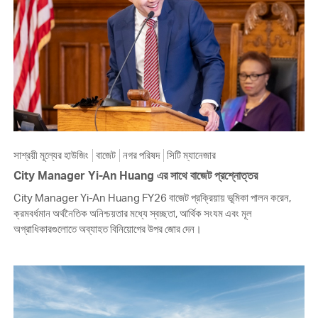
সাশ্রয়ী মূল্যের হাউজিং
বাজেট
নগর পরিষদ
সিটি ম্যানেজার
City Manager Yi-An Huang এর সাথে বাজেট প্রশ্নোত্তর
City Manager Yi-An Huang FY26 বাজেট প্রক্রিয়ায় ভূমিকা পালন করেন,
ক্রমবর্ধমান অর্থনৈতিক অনিশ্চয়তার মধ্যে স্বচ্ছতা, আর্থিক সংযম এবং মূল
অগ্রাধিকারগুলোতে অব্যাহত বিনিয়োগের উপর জোর দেন।