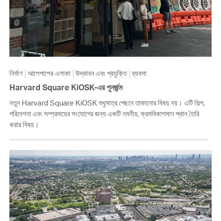
নির্মাণ
আশেপাশের এলাকা
উদ্ভাবন এবং প্রযুক্তি
ব্যবসা
Harvard Square KiOSK-এর পুনর্জন্ম
নতুন Harvard Square KiOSK শুধুমাত্র পেছনে তাকানোর বিষয় নয়। এটি শিল্প,
পরিবেশনা এবং সম্প্রদায়ের সংযোগের জন্য একটি নমনীয়, ক্রমবিকাশমান স্থান তৈরি
করার বিষয়।