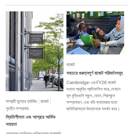
বাজেট
সবচেয়ে গুরুত্বপূর্ণ বাজেট পরিবর্তনসমূহ
Cambridge-এর FY26 বাজেট
মধ্যম প্রবৃদ্ধি প্রতিফলিত করে, যেখানে
মূল বৃদ্ধিগুলি স্কুল, বেতন, প্রিস্কুল
সাশ্রয়ী মূল্যের হাউজিং
বাজেট
সম্প্রসারণ, এবং বডি ক্যামেরার মতো
গৃহহীন সম্প্রদায়
জনিনিরাপত্তা উদ্যোগকে সমর্থন করে।
স্থিতিশীলতা এবং আশ্রয়ে আর্থিক
সহায়তা
ফেডারেল তহবিলের অনিশ্চয়তার মুখোমুখি