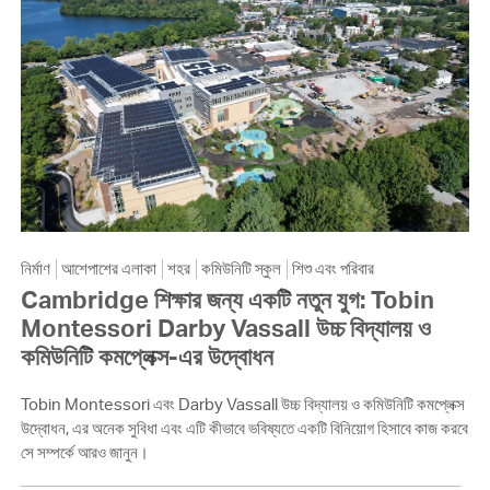
নির্মাণ
আশেপাশের এলাকা
শহর
কমিউনিটি স্কুল
শিশু এবং পরিবার
Cambridge শিক্ষার জন্য একটি নতুন যুগ: Tobin
Montessori Darby Vassall উচ্চ বিদ্যালয় ও
কমিউনিটি কমপ্লেক্স-এর উদ্বোধন
Tobin Montessori এবং Darby Vassall উচ্চ বিদ্যালয় ও কমিউনিটি কমপ্লেক্স
উদ্বোধন, এর অনেক সুবিধা এবং এটি কীভাবে ভবিষ্যতে একটি বিনিয়োগ হিসাবে কাজ করবে
সে সম্পর্কে আরও জানুন।