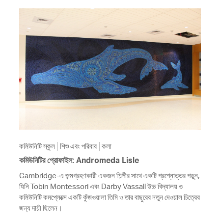
কমিউনিটি স্কুল
শিশু এবং পরিবার
কলা
কমিউনিটির প্রোফাইল: Andromeda Lisle
Cambridge-এ জন্মগ্রহণকারী একজন শিল্পীর সাথে একটি প্রশ্নোত্তর পড়ুন,
যিনি Tobin Montessori এবং Darby Vassall উচ্চ বিদ্যালয় ও
কমিউনিটি কমপ্লেক্সে একটি কুঁজওয়ালা তিমি ও তার বাছুরের নতুন দেওয়াল চিত্রের
জন্য দায়ী ছিলেন।