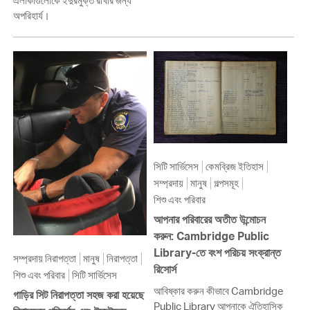
এলাকাগুলোকে ইঁদুরমুক্ত রাখার জন্য
অপরিহার্য।
সিটি সার্ভিসেস
কেমব্রিজ ইতিহাস
সম্প্রদায়
মানুষ
গল্পসমূহ
শিশু এবং পরিবার
আপনার পরিবারের অতীত উন্মোচন
করুন: Cambridge Public
Library-তে বংশ পরিচয় সংক্রান্ত
সম্প্রদায় নিরাপত্তা
মানুষ
নিরাপত্তা
রিসোর্স
শিশু এবং পরিবার
সিটি সার্ভিসেস
আবিষ্কার করুন কীভাবে Cambridge
গাড়ির সিট নিরাপত্তা সহজ করা হয়েছে
Public Library আপনাকে ঐতিহাসিক