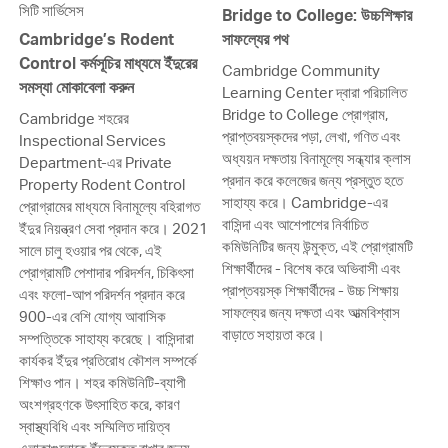
সিটি সার্ভিসেস
Bridge to College: উচ্চশিক্ষার
Cambridge’s Rodent
সাফল্যের পথ
Control কর্মসূচির মাধ্যমে ইঁদুরের
Cambridge Community
সমস্যা মোকাবেলা করুন
Learning Center দ্বারা পরিচালিত
Bridge to College প্রোগ্রাম,
Cambridge শহরের
প্রাপ্তবয়স্কদের পড়া, লেখা, গণিত এবং
Inspectional Services
অধ্যয়ন দক্ষতায় বিনামূল্যে সন্ধ্যার ক্লাস
Department-এর Private
প্রদান করে কলেজের জন্য প্রস্তুত হতে
Property Rodent Control
সাহায্য করে। Cambridge-এর
প্রোগ্রামের মাধ্যমে বিনামূল্যে বহিরাগত
বাসিন্দা এবং আশেপাশের নির্বাচিত
ইঁদুর নিয়ন্ত্রণ সেবা প্রদান করে। 2021
কমিউনিটির জন্য উন্মুক্ত, এই প্রোগ্রামটি
সালে চালু হওয়ার পর থেকে, এই
শিক্ষার্থীদের - বিশেষ করে অভিবাসী এবং
প্রোগ্রামটি পেশাদার পরিদর্শন, চিকিৎসা
প্রাপ্তবয়স্ক শিক্ষার্থীদের - উচ্চ শিক্ষায়
এবং ফলো-আপ পরিদর্শন প্রদান করে
সাফল্যের জন্য দক্ষতা এবং আত্মবিশ্বাস
900-এর বেশি যোগ্য আবাসিক
বাড়াতে সহায়তা করে।
সম্পত্তিকে সাহায্য করেছে। বাসিন্দারা
কার্যকর ইঁদুর প্রতিরোধ কৌশল সম্পর্কে
শিক্ষাও পান। শহর কমিউনিটি-ব্যাপী
অংশগ্রহণকে উৎসাহিত করে, কারণ
স্বাস্থ্যবিধি এবং সম্মিলিত দায়িত্ব