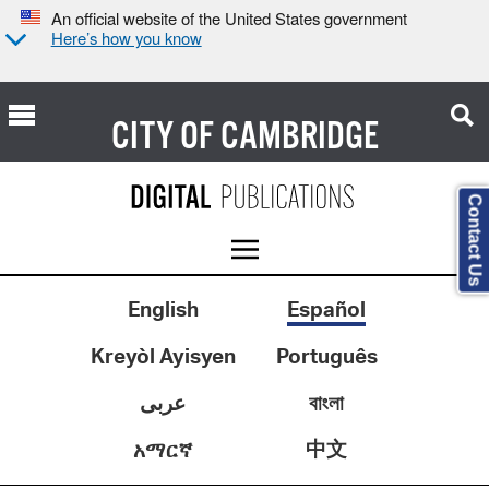
An official website of the United States government
Here’s how you know
CITY OF
CAMBRIDGE
Contact Us
English
Español
Kreyòl Ayisyen
Português
عربى
বাংলা
中文
አማርኛ