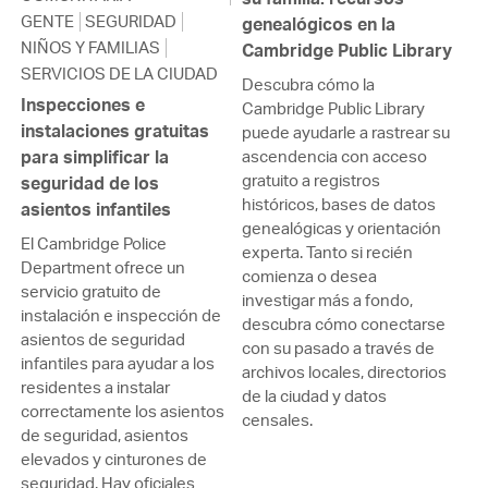
GENTE
SEGURIDAD
genealógicos en la
NIÑOS Y FAMILIAS
Cambridge Public Library
SERVICIOS DE LA CIUDAD
Descubra cómo la
Inspecciones e
Cambridge Public Library
instalaciones gratuitas
puede ayudarle a rastrear su
para simplificar la
ascendencia con acceso
gratuito a registros
seguridad de los
históricos, bases de datos
asientos infantiles
genealógicas y orientación
El Cambridge Police
experta. Tanto si recién
Department ofrece un
comienza o desea
servicio gratuito de
investigar más a fondo,
instalación e inspección de
descubra cómo conectarse
asientos de seguridad
con su pasado a través de
infantiles para ayudar a los
archivos locales, directorios
residentes a instalar
de la ciudad y datos
correctamente los asientos
censales.
de seguridad, asientos
elevados y cinturones de
seguridad. Hay oficiales