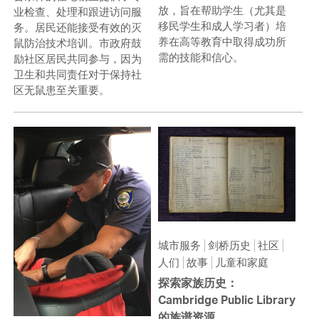
放，旨在帮助学生（尤其是
业检查、处理和跟进访问服
移民学生和成人学习者）培
务。居民还能接受有效的灭
养在高等教育中取得成功所
鼠防治技术培训。市政府鼓
需的技能和信心。
励社区居民共同参与，因为
卫生和共同责任对于保持社
区无鼠患至关重要。
城市服务
剑桥历史
社区
人们
故事
儿童和家庭
探索家族历史：
Cambridge Public Library
的族谱资源