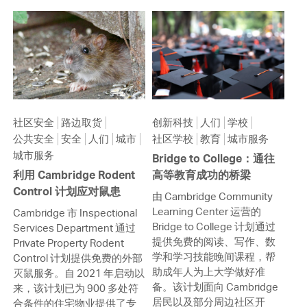
社区安全
路边取货
创新科技
人们
学校
公共安全
安全
人们
城市
社区学校
教育
城市服务
城市服务
Bridge to College：通往
利用 Cambridge Rodent
高等教育成功的桥梁
Control 计划应对鼠患
由 Cambridge Community
Learning Center 运营的
Cambridge 市 Inspectional
Bridge to College 计划通过
Services Department 通过
提供免费的阅读、写作、数
Private Property Rodent
学和学习技能晚间课程，帮
Control 计划提供免费的外部
助成年人为上大学做好准
灭鼠服务。自 2021 年启动以
备。该计划面向 Cambridge
来，该计划已为 900 多处符
居民以及部分周边社区开
合条件的住宅物业提供了专