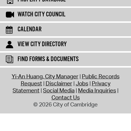
WATCH CITY COUNCIL
CALENDAR
VIEW CITY DIRECTORY
FIND FORMS & DOCUMENTS
Yi-An Huang, City Manager
Public Records
Request
Disclaimer
Jobs
Privacy
Statement
Social Media
Media Inquiries
Contact Us
© 2026 City of Cambridge