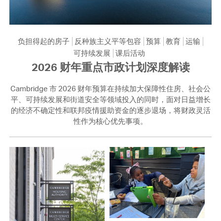
负担得起的房子
反种族主义平等包容
预算
教育
运输
可持续发展
课后活动
2026 财年重点市政计划深度解读
Cambridge 市 2026 财年预算在持续加大保障性住房、社会公
平、可持续发展和街道安全等领域投入的同时，面对日益增长
的经济不确定性和联邦疫情援助资金的逐步退场，将财政灵活
性作为核心优先事项。