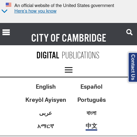
An official website of the United States government
Here’s how you know
CITY OF
CAMBRIDGE
Contact Us
English
Español
Kreyòl Ayisyen
Português
عربى
বাংলা
中文
አማርኛ