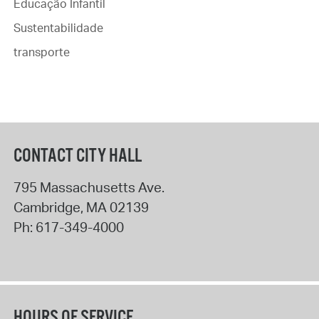
Educação Infantil
Sustentabilidade
transporte
CONTACT CITY HALL
795 Massachusetts Ave.
Cambridge
,
MA
02139
Ph:
617-349-4000
HOURS OF SERVICE