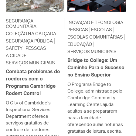
SEGURANÇA
INOVAÇÃO E TECNOLOGIA
COMUNITÁRIA
PESSOAS
ESCOLAS
COLEÇÃO NA CALÇADA
ESCOLAS COMUNITÁRIAS
SEGURANÇA PÚBLICA
EDUCAÇÃO
SAFETY
PESSOAS
SERVIÇOS MUNICIPAIS
A CIDADE
Bridge to College: Um
SERVIÇOS MUNICIPAIS
Caminho Para o Sucesso
Combata problemas de
no Ensino Superior
roedores com o
O Programa Bridge to
Programa Cambridge
College, administrado pelo
Rodent Control
Cambridge Community
O City of Cambridge’s
Learning Center, ajuda
Inspectional Services
adultos a se prepararem
Department oferece
para a faculdade
serviços gratuitos de
oferecendo aulas noturnas
controle de roedores
gratuitas de leitura, escrita,