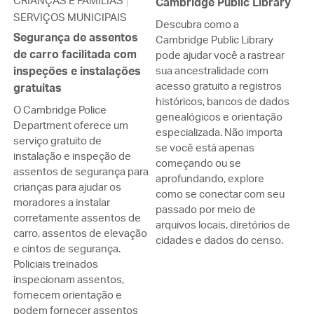
CRIANÇAS E FAMÍLIAS
Cambridge Public Library
SERVIÇOS MUNICIPAIS
Descubra como a
Segurança de assentos
Cambridge Public Library
de carro facilitada com
pode ajudar você a rastrear
inspeções e instalações
sua ancestralidade com
acesso gratuito a registros
gratuitas
históricos, bancos de dados
O Cambridge Police
genealógicos e orientação
Department oferece um
especializada. Não importa
serviço gratuito de
se você está apenas
instalação e inspeção de
começando ou se
assentos de segurança para
aprofundando, explore
crianças para ajudar os
como se conectar com seu
moradores a instalar
passado por meio de
corretamente assentos de
arquivos locais, diretórios de
carro, assentos de elevação
cidades e dados do censo.
e cintos de segurança.
Policiais treinados
inspecionam assentos,
fornecem orientação e
podem fornecer assentos