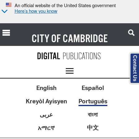
An official website of the United States government
Here’s how you know
CITY OF
CAMBRIDGE
Contact Us
English
Español
Kreyòl Ayisyen
Português
عربى
বাংলা
中文
አማርኛ