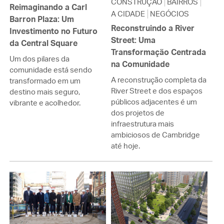
CONSTRUÇÃO
BAIRROS
Reimaginando a Carl
A CIDADE
NEGÓCIOS
Barron Plaza: Um
Reconstruindo a River
Investimento no Futuro
Street: Uma
da Central Square
Transformação Centrada
Um dos pilares da
na Comunidade
comunidade está sendo
A reconstrução completa da
transformado em um
River Street e dos espaços
destino mais seguro,
públicos adjacentes é um
vibrante e acolhedor.
dos projetos de
infraestrutura mais
ambiciosos de Cambridge
até hoje.