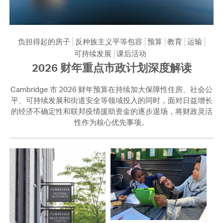
负担得起的房子
反种族主义平等包容
预算
教育
运输
可持续发展
课后活动
2026 财年重点市政计划深度解读
Cambridge 市 2026 财年预算在持续加大保障性住房、社会公
平、可持续发展和街道安全等领域投入的同时，面对日益增长
的经济不确定性和联邦疫情援助资金的逐步退场，将财政灵活
性作为核心优先事项。