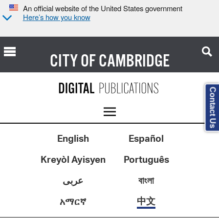
An official website of the United States government
Here’s how you know
CITY OF
CAMBRIDGE
Contact Us
English
Español
Kreyòl Ayisyen
Português
عربى
বাংলা
中文
አማርኛ