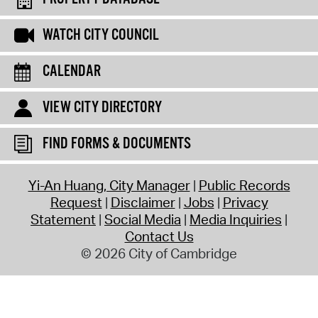
WATCH CITY COUNCIL
CALENDAR
VIEW CITY DIRECTORY
FIND FORMS & DOCUMENTS
Yi-An Huang, City Manager
Public Records
Request
Disclaimer
Jobs
Privacy
Statement
Social Media
Media Inquiries
Contact Us
© 2026 City of Cambridge