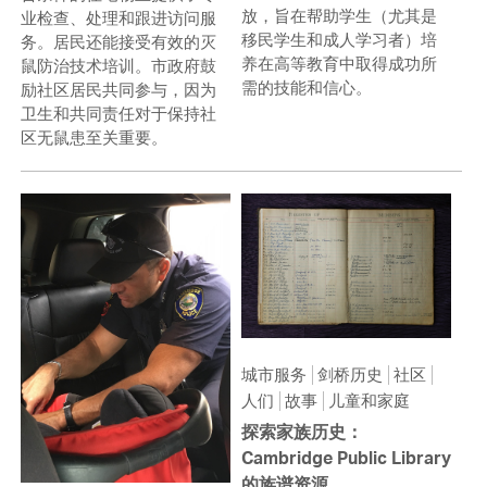
放，旨在帮助学生（尤其是
业检查、处理和跟进访问服
移民学生和成人学习者）培
务。居民还能接受有效的灭
养在高等教育中取得成功所
鼠防治技术培训。市政府鼓
需的技能和信心。
励社区居民共同参与，因为
卫生和共同责任对于保持社
区无鼠患至关重要。
城市服务
剑桥历史
社区
人们
故事
儿童和家庭
探索家族历史：
Cambridge Public Library
的族谱资源