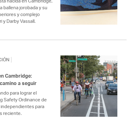
tista nacida en Cambridge,
a ballena jorobada y su
periores y complejo
 y Darby Vassall.
CIÓN
 en Cambridge:
 camino a seguir
ndo para lograr el
ng Safety Ordinance de
as independientes para
s reciente.