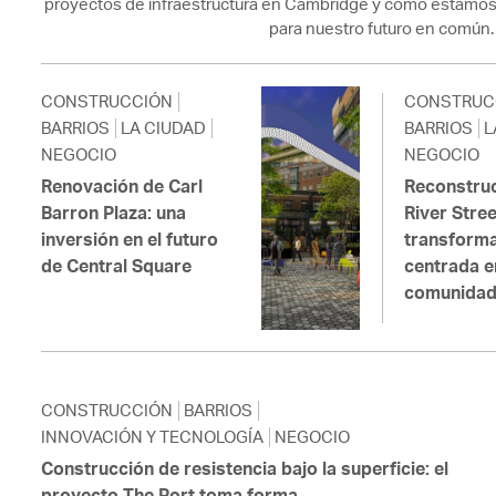
proyectos de infraestructura en Cambridge y cómo estamos
para nuestro futuro en común.
CONSTRUCCIÓN
CONSTRUC
BARRIOS
LA CIUDAD
BARRIOS
L
NEGOCIO
NEGOCIO
Renovación de Carl
Reconstru
Barron Plaza: una
River Stree
inversión en el futuro
transform
de Central Square
centrada e
comunida
CONSTRUCCIÓN
BARRIOS
INNOVACIÓN Y TECNOLOGÍA
NEGOCIO
Construcción de resistencia bajo la superficie: el
proyecto The Port toma forma