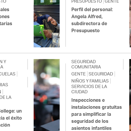
STO
PRESUPUESTO
GENTE
pales
Perfil del personal:
ones
Angela Alfred,
tarias
subdirectora de
Presupuesto
N Y
SEGURIDAD
ÍA
COMUNITARIA
CUELAS
GENTE
SEGURIDAD
NIÑOS Y FAMILIAS
IAS
SERVICIOS DE LA
N
CIUDAD
DE LA
Inspecciones e
instalaciones gratuitas
ollege: un
para simplificar la
a el éxito
seguridad de los
ación
asientos infantiles