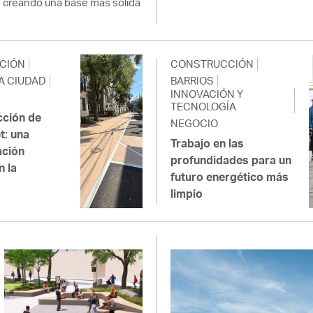
 creando una base más sólida
CIÓN
CONSTRUCCIÓN
A CIUDAD
BARRIOS
INNOVACIÓN Y
TECNOLOGÍA
cción de
NEGOCIO
t: una
Trabajo en las
ación
profundidades para un
n la
futuro energético más
d
limpio