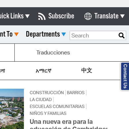
uick Links
Subscribe
Translate
Select Language
nt To
Departments
ards & Commissions
lendar
Traducciones
y Directory
Contact Us
中文
tact City Council
ংলা
አማርኛ
partment List
CONSTRUCCIÓN
BARRIOS
rms & Documents
LA CIUDAD
nicipal Code
ESCUELAS COMUNITARIAS
NIÑOS Y FAMILIAS
n Meeting Portal
Una nueva era para la
educación de Cambridge: