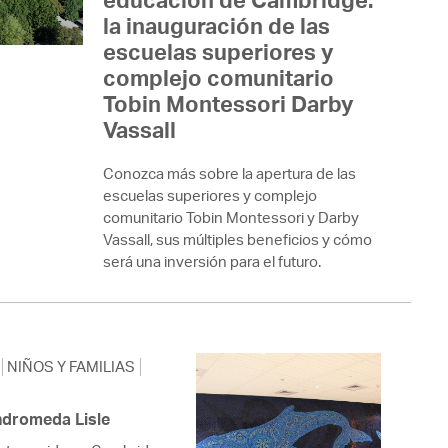
 Bills Online
la inauguración de las
operty Database
escuelas superiores y
complejo comunitario
ClickFix
Tobin Montessori Darby
Vassall
ew News
ch City Council
Conozca más sobre la apertura de las
escuelas superiores y complejo
comunitario Tobin Montessori y Darby
Vassall, sus múltiples beneficios y cómo
será una inversión para el futuro.
NIÑOS Y FAMILIAS
Andromeda Lisle