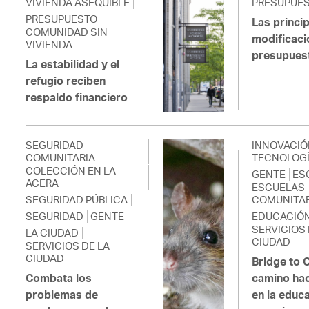
VIVIENDA ASEQUIBLE
PRESUPUE
PRESUPUESTO
Las princi
COMUNIDAD SIN
modificaci
VIVIENDA
presupues
La estabilidad y el
refugio reciben
respaldo financiero
SEGURIDAD
INNOVACIÓ
COMUNITARIA
TECNOLOG
COLECCIÓN EN LA
GENTE
ES
ACERA
ESCUELAS
SEGURIDAD PÚBLICA
COMUNITAR
SEGURIDAD
GENTE
EDUCACIÓ
SERVICIOS 
LA CIUDAD
CIUDAD
SERVICIOS DE LA
CIUDAD
Bridge to C
Combata los
camino haci
problemas de
en la educ