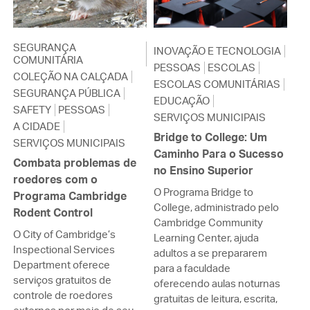
SEGURANÇA
INOVAÇÃO E TECNOLOGIA
COMUNITÁRIA
PESSOAS
ESCOLAS
COLEÇÃO NA CALÇADA
ESCOLAS COMUNITÁRIAS
SEGURANÇA PÚBLICA
EDUCAÇÃO
SAFETY
PESSOAS
SERVIÇOS MUNICIPAIS
A CIDADE
Bridge to College: Um
SERVIÇOS MUNICIPAIS
Caminho Para o Sucesso
Combata problemas de
no Ensino Superior
roedores com o
O Programa Bridge to
Programa Cambridge
College, administrado pelo
Rodent Control
Cambridge Community
O City of Cambridge’s
Learning Center, ajuda
Inspectional Services
adultos a se prepararem
Department oferece
para a faculdade
serviços gratuitos de
oferecendo aulas noturnas
controle de roedores
gratuitas de leitura, escrita,