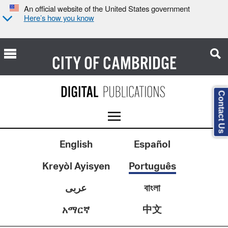
An official website of the United States government
Here’s how you know
CITY OF
CAMBRIDGE
Contact Us
English
Español
Kreyòl Ayisyen
Português
عربى
বাংলা
中文
አማርኛ