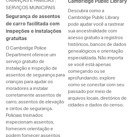
CRIANÇAS E FAMÍLIAS
Cambridge Public Library
SERVIÇOS MUNICIPAIS
Descubra como a
Segurança de assentos
Cambridge Public Library
de carro facilitada com
pode ajudar você a rastrear
inspeções e instalações
sua ancestralidade com
acesso gratuito a registros
gratuitas
históricos, bancos de dados
O Cambridge Police
genealógicos e orientação
Department oferece um
especializada. Não importa
serviço gratuito de
se você está apenas
instalação e inspeção de
começando ou se
assentos de segurança para
aprofundando, explore
crianças para ajudar os
como se conectar com seu
moradores a instalar
passado por meio de
corretamente assentos de
arquivos locais, diretórios de
carro, assentos de elevação
cidades e dados do censo.
e cintos de segurança.
Policiais treinados
inspecionam assentos,
fornecem orientação e
podem fornecer assentos