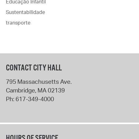
Educação Infantil
Sustentabilidade
transporte
CONTACT CITY HALL
795 Massachusetts Ave.
Cambridge
,
MA
02139
Ph:
617-349-4000
HOURS OF SERVICE