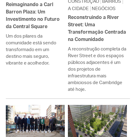
CONSTRUÇÃO
BAIRROS
Reimaginando a Carl
A CIDADE
NEGÓCIOS
Barron Plaza: Um
Reconstruindo a River
Investimento no Futuro
Street: Uma
da Central Square
Transformação Centrada
Um dos pilares da
na Comunidade
comunidade está sendo
A reconstrução completa da
transformado em um
River Street e dos espaços
destino mais seguro,
públicos adjacentes é um
vibrante e acolhedor.
dos projetos de
infraestrutura mais
ambiciosos de Cambridge
até hoje.